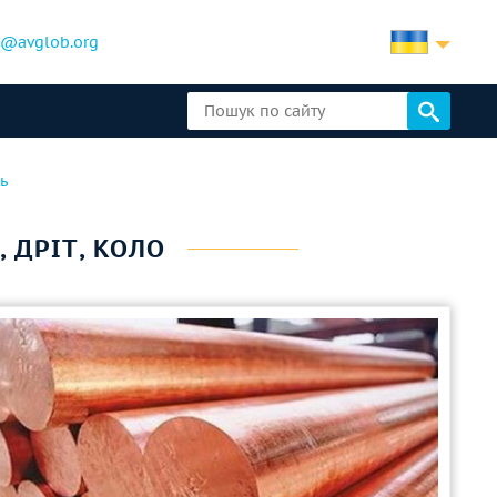
b@avglob.org
ь
А, ДРІТ, КОЛО