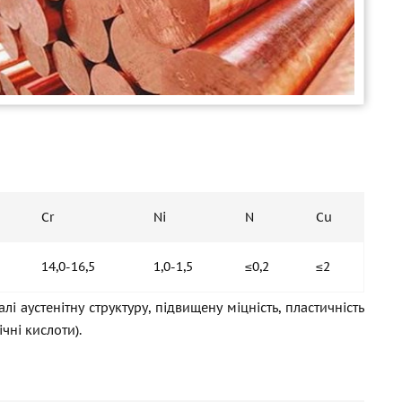
Cr
Ni
N
Cu
14,0-16,5
1,0-1,5
≤0,2
≤2
 аустенітну структуру, підвищену міцність, пластичність
чні кислоти).