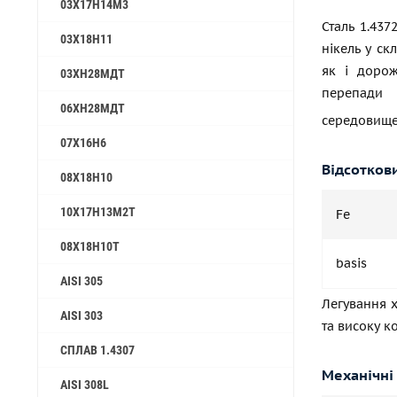
03Х17Н14М3
Сталь 1.437
03Х18Н11
нікель у ск
як і дорож
03ХН28МДТ
перепади
06ХН28МДТ
середовищем
07Х16Н6
Відсотков
08Х18Н10
10Х17Н13М2Т
Fe
08Х18Н10Т
basis
AISI 305
Легування х
AISI 303
та високу к
СПЛАВ 1.4307
Механічні
AISI 308L