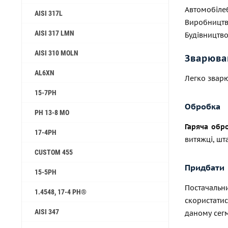
Автомобілеб
AISI 317L
Виробництво
AISI 317 LMN
Будівництво
AISI 310 MOLN
Зварюва
AL6XN
Легко звар
15-7PH
Обробка
PH 13-8 MO
Гаряча обр
17-4PH
витяжці, ш
CUSTOM 455
Придбати
15-5PH
Постачальн
1.4548, 17-4 PH®
скористати
AISI 347
даному сегм