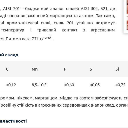
2, AISI 201 - бюджетний аналог сталей AISI 304, 321, де
ладі частково замінений марганцем та азотом. Так само,
чі хромо-нікелеві сталі, сталь 201 успішно витримує
 температур і тривалий контакт з агресивним
см3
. Питома вага 7,71 г/
.
ий склад
C
Mn
P
S
Si
≤0,12
8,5-10,5
≤0,60
≤0,03
≤0,75
ромом, нікелем, марганцем, міддю та азотом забезпечують сталі
орозійну стійкість в агресивних середовищах (наприклад, органі
 властивості