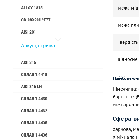
Межа міцн
ALLOY 1815
СВ-08Х20Н9Г7Т
Межа плин
AISI 201
Твердість
Аркуш, стрічка
Відносне 
AISI 316
СПЛАВ 1.4418
Найближчі
AISI 316 LN
Німеччина: 
Євросоюз (EN
СПЛАВ 1.4430
міжнародни
СПЛАВ 1.4432
Сфера в
СПЛАВ 1.4435
Харчова, ме
СПЛАВ 1.4436
Хімічна та 