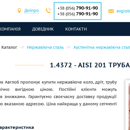
790-91-90
+38 (056)
Дніпро
avglo
790-91-90
+38 (056)
КОМПАНІЯ
ДОВІДНИК
КОНТАКТИ
Каталог
Нержавіюча сталь
Аустенітна нержавіюча стал
1.4372 - AISI 201 ТРУБ
к Авглоб пропонує купити нержавіюче коло, дріт, трубу
ічно вигідною ціною. Постійні клієнти можуть
ся знижками. Гарантуємо своєчасну доставку продукції
ою вказаною адресою. Ціна найкраща у даному сегменті
характеристика