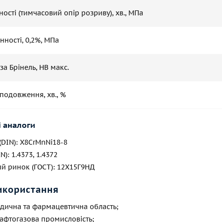
ості (тимчасовий опір розриву), хв., МПа
ності, 0,2%, МПа
 за Брінель, HB макс.
подовження, хв., %
 аналоги
(DIN): X8CrMnNi18-8
): 1.4373, 1.4372
й ринок (ГОСТ): 12Х15Г9НД
икористання
дична та фармацевтична область;
нафтогазова промисловість;