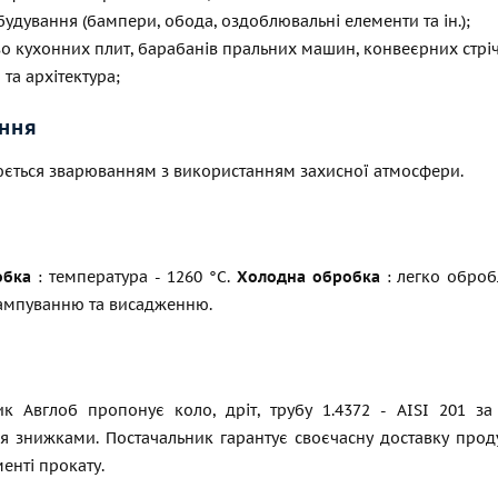
удування (бампери, обода, оздоблювальні елементи та ін.);
 кухонних плит, барабанів пральних машин, конвеєрних стріч
 та архітектура;
ння
юється зварюванням з використанням захисної атмосфери.
обка
: температура - 1260 °C.
Холодна обробка
: легко обробл
тампуванню та висадженню.
ик Авглоб пропонує коло, дріт, трубу 1.4372 - AISI 201 з
ся знижками. Постачальник гарантує своєчасну доставку прод
енті прокату.