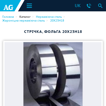
UK
Головна
Каталог
Нержавіюча сталь
Жароміцна нержавіюча сталь
20Х23Н18
СТРІЧКА, ФОЛЬГА 20Х23Н18