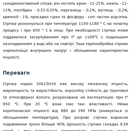
складнолегований сплав, він містить хром - 22-25%, нікель - 12-
15%, молібден - 0,35-0,55%, марганець - 0,2%, вуглець - 0,2%,
кремній - 1%, присадки сірки та фосфору - соті частки відсотка.
Стрічка розкочується при температурі 1150-1180 ° С на початку
процесу і при 850 ° C в кінці. При необхідності стрічка може
піддаватися загартуванням при tº до 1100ºС з подальшим
охолодженням у воді або на повітрі. Така термообробка сприяє
нормалізації внутрішніх напруг і збільшенню характеристик
міцності.
Переваги
Стрічка марки 20Х23Н18 має високу механічну міцність,
жароміцність та жаростійкість, корозійну стійкість до ґрунтової
та атмосферної вологи, розрахована на експлуатацію при t°
850 °C. При 20 °C вона має такі властивості. Межа
короткочасної міцності від 880 до 590 МПа (знижується зі
збільшенням температури). При розриві стрічки відносне
подовження трохи більше 40%. Щільність стрічки складає 8,38
г/см3 і при підвищенні температури змінюється мало.