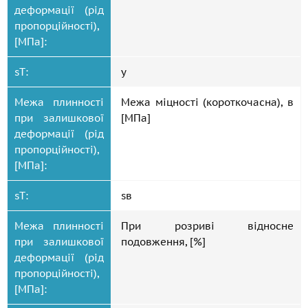
деформації (рід
пропорційності),
[МПа]:
sT:
y
Межа плинності
Межа міцності (короткочасна), в
при залишкової
[МПа]
деформації (рід
пропорційності),
[МПа]:
sT:
sв
Межа плинності
При розриві відносне
при залишкової
подовження, [%]
деформації (рід
пропорційності),
[МПа]: