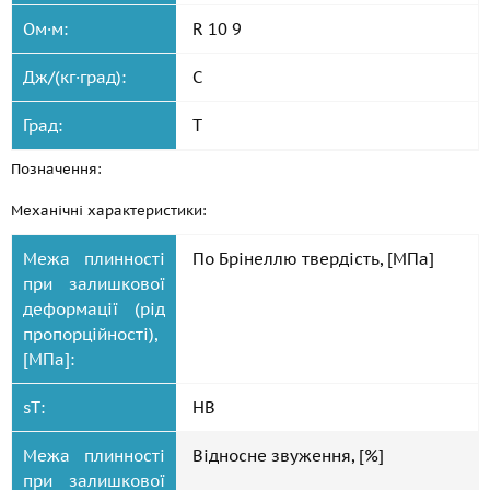
Ом·м:
R 10 9
Дж/(кг·град):
C
Град:
T
Позначення:
Механічні характеристики:
Межа плинності
По Брінеллю твердість, [МПа]
при залишкової
деформації (рід
пропорційності),
[МПа]:
sT:
HB
Межа плинності
Відносне звуження, [%]
при залишкової