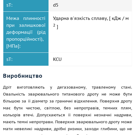
sT:
d5
Межа плинності
Ударна в'язкість сплаву, [ кДж / м
при залишкової
2
]
деформації (рід
пропорційності),
[МПа]:
sT:
KCU
Виробництво
Дріт виготовляють у дегазованому, травленому стані.
Овальність зварювального титанового дроту не може бути
більшою за її діаметр за граничні відхилення. Поверхня дроту
має бути чистою, світлою, без непротравів, темних плям,
кольорів втечі. Допускаються її поверхні незначні надриви,
мають темні непротрави. Поверхня зварювального дроту може
мати невеликі надриви, дрібні ризики, заходи глибини, що не