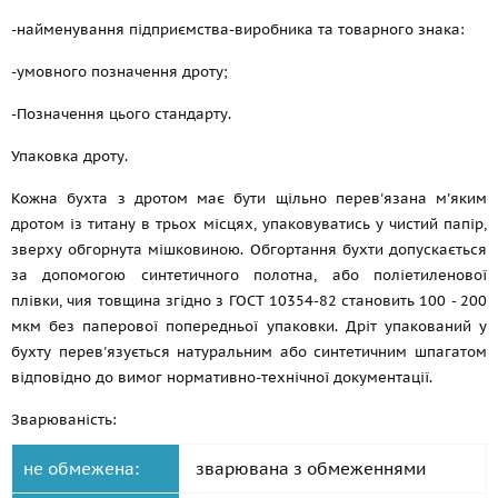
-найменування підприємства-виробника та товарного знака:
-умовного позначення дроту;
-Позначення цього стандарту.
Упаковка дроту.
Кожна бухта з дротом має бути щільно перев'язана м'яким
дротом із титану в трьох місцях, упаковуватись у чистий папір,
зверху обгорнута мішковиною. Обгортання бухти допускається
за допомогою синтетичного полотна, або поліетиленової
плівки, чия товщина згідно з
ГОСТ 10354-82
становить 100 - 200
мкм без паперової попередньої упаковки. Дріт упакований у
бухту перев'язується натуральним або синтетичним шпагатом
відповідно до вимог нормативно-технічної документації.
Зварюваність:
не обмежена:
зварювана з обмеженнями