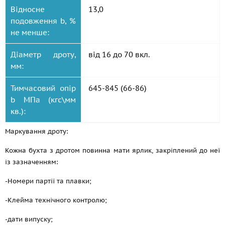
Відносне
13,0
подовження b, %
не менше:
Діаметр дроту,
від 16 до 70 вкл.
мм:
Тимчасовий опір
645-845 (66-86)
b МПа (кгс\мм
кв.):
Маркування дроту:
Кожна бухта з дротом повинна мати ярлик, закріплений до неї
із зазначенням:
-Номери партії та плавки;
-Клейма технічного контролю;
-дати випуску;