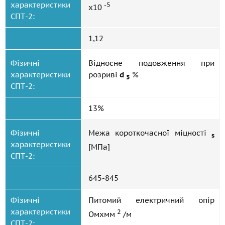
характеристики
-5
x10
СПТ-2:
1,12
Фізичні
Відносне подовження при
характеристики
розриві
d
%
5
СПТ-2:
13%
Фізичні
Межа короткочасної міцності
s
характеристики
[МПа]
СПТ-2:
645-845
Фізичні
Питомий електричний опір
характеристики
2
Омxмм
/м
СПТ-2: