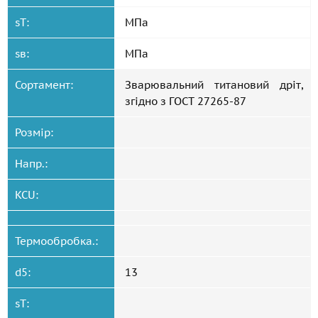
sT:
МПа
sв:
МПа
Сортамент:
Зварювальний титановий дріт,
згідно з
ГОСТ 27265-87
Розмір:
Напр.:
KCU:
Термообробка.:
d5:
13
sT: