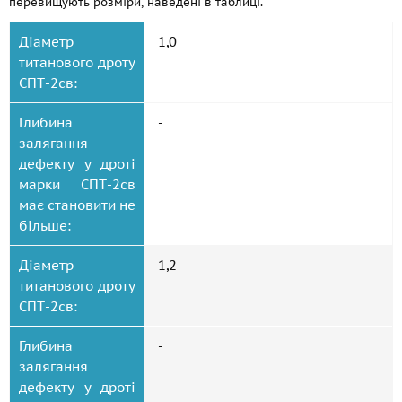
перевищують розміри, наведені в таблиці.
Діаметр
1,0
титанового дроту
СПТ-2св:
Глибина
-
залягання
дефекту у дроті
марки СПТ-2св
має становити не
більше:
Діаметр
1,2
титанового дроту
СПТ-2св:
Глибина
-
залягання
дефекту у дроті