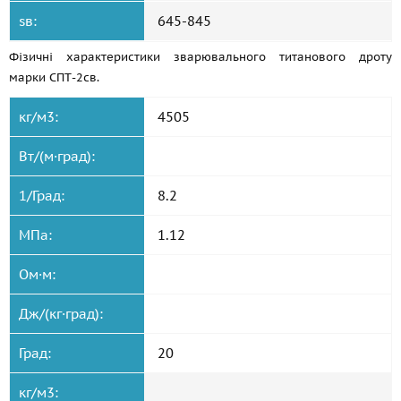
sв:
645-845
Фізичні характеристики зварювального титанового дроту
марки СПТ-2св.
кг/м3:
4505
Вт/(м·град):
1/Град:
8.2
МПа:
1.12
Ом·м:
Дж/(кг·град):
Град:
20
кг/м3: