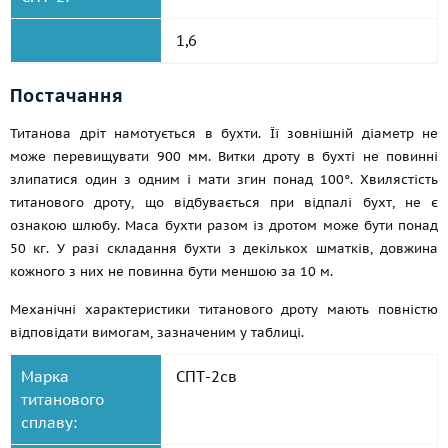
1,6
Постачання
Титанова дріт намотується в бухти. Її зовнішній діаметр не
може перевищувати 900 мм. Витки дроту в бухті не повинні
злипатися один з одним і мати згин понад 100°. Хвилястість
титанового дроту, що відбувається при відпалі бухт, не є
ознакою шлюбу. Маса бухти разом із дротом може бути понад
50 кг. У разі складання бухти з декількох шматків, довжина
кожного з них не повинна бути меншою за 10 м.
Механічні характеристики титанового дроту мають повністю
відповідати вимогам, зазначеним у таблиці.
Марка
СПТ-2св
титанового
сплаву: