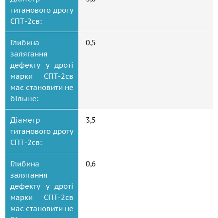
титанового дроту
СПТ-2св:
Глибина
0,5
залягання
дефекту у дроті
марки СПТ-2св
має становити не
більше:
Діаметр
3,5
титанового дроту
СПТ-2св:
Глибина
0,6
залягання
дефекту у дроті
марки СПТ-2св
має становити не