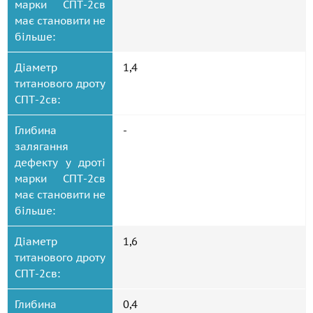
марки СПТ-2св
має становити не
більше:
Діаметр
1,4
титанового дроту
СПТ-2св:
Глибина
-
залягання
дефекту у дроті
марки СПТ-2св
має становити не
більше:
Діаметр
1,6
титанового дроту
СПТ-2св:
Глибина
0,4