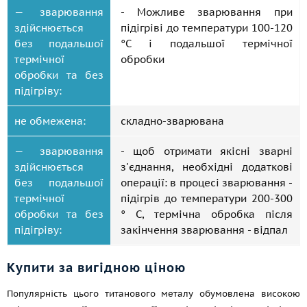
— зварювання
- Можливе зварювання при
здійснюється
підігріві до температури 100-120
без подальшої
°C і подальшої термічної
термічної
обробки
обробки та без
підігріву:
не обмежена:
складно-зварювана
— зварювання
- щоб отримати якісні зварні
здійснюється
з'єднання, необхідні додаткові
без подальшої
операції: в процесі зварювання -
термічної
підігрів до температури 200-300
обробки та без
° C, термічна обробка після
підігріву:
закінчення зварювання - відпал
Купити за вигідною ціною
Популярність цього титанового металу обумовлена високою