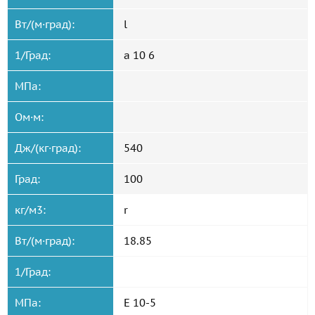
Вт/(м·град):
l
1/Град:
a 10 6
МПа:
Ом·м:
Дж/(кг·град):
540
Град:
100
кг/м3:
r
Вт/(м·град):
18.85
1/Град:
МПа:
E 10-5