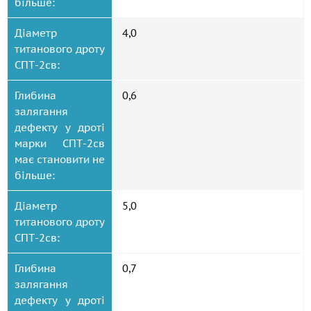
більше:
Діаметр
4,0
титанового дроту
СПТ-2св:
Глибина
0,6
залягання
дефекту у дроті
марки СПТ-2св
має становити не
більше:
Діаметр
5,0
титанового дроту
СПТ-2св:
Глибина
0,7
залягання
дефекту у дроті