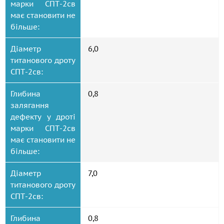
марки СПТ-2св
має становити не
більше:
Діаметр
6,0
титанового дроту
СПТ-2св:
Глибина
0,8
залягання
дефекту у дроті
марки СПТ-2св
має становити не
більше:
Діаметр
7,0
титанового дроту
СПТ-2св:
Глибина
0,8