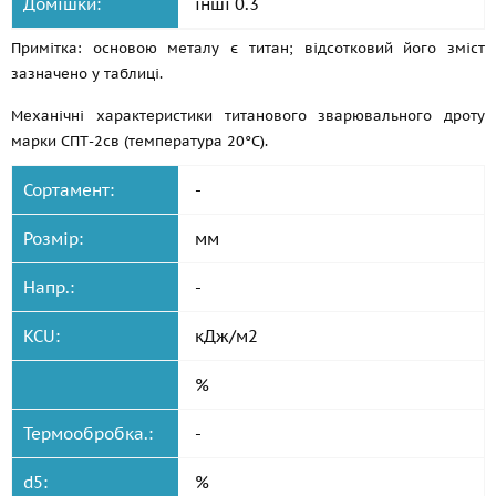
Домішки:
інші 0.3
Примітка: основою металу є титан; відсотковий його зміст
зазначено у таблиці.
Механічні характеристики титанового зварювального дроту
марки СПТ-2св (температура 20°С).
Сортамент:
-
Розмір:
мм
Напр.:
-
KCU:
кДж/м2
%
Термообробка.:
-
d5:
%