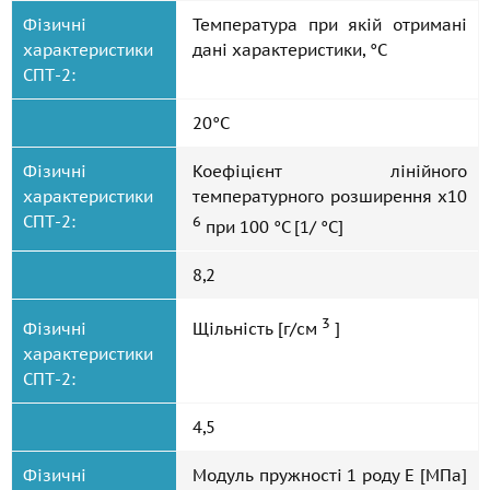
Фізичні
Температура при якій отримані
характеристики
дані характеристики, °С
СПТ-2:
20°С
Фізичні
Коефіцієнт лінійного
характеристики
температурного розширення x10
СПТ-2:
6
при 100 °C [1/ °С]
8,2
3
Фізичні
Щільність [г/см
]
характеристики
СПТ-2:
4,5
Фізичні
Модуль пружності 1 роду Е [МПа]