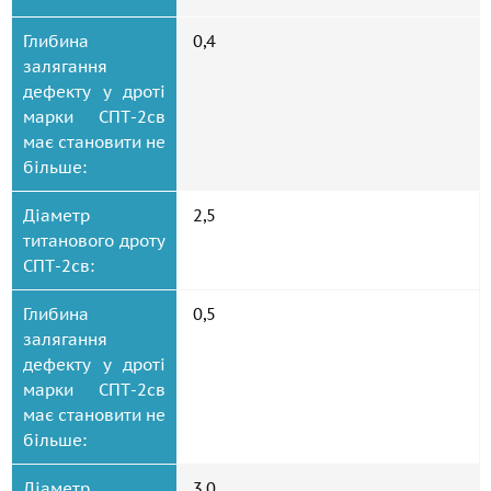
Глибина
0,4
залягання
дефекту у дроті
марки СПТ-2св
має становити не
більше:
Діаметр
2,5
титанового дроту
СПТ-2св:
Глибина
0,5
залягання
дефекту у дроті
марки СПТ-2св
має становити не
більше:
Діаметр
3,0