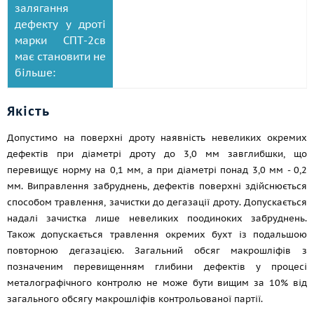
залягання
дефекту у дроті
марки СПТ-2св
має становити не
більше:
Якість
Допустимо на поверхні дроту наявність невеликих окремих
дефектів при діаметрі дроту до 3,0 мм завглибшки, що
перевищує норму на 0,1 мм, а при діаметрі понад 3,0 мм - 0,2
мм. Виправлення забруднень, дефектів поверхні здійснюється
способом травлення, зачистки до дегазації дроту. Допускається
надалі зачистка лише невеликих поодиноких забруднень.
Також допускається травлення окремих бухт із подальшою
повторною дегазацією. Загальний обсяг макрошліфів з
позначеним перевищенням глибини дефектів у процесі
металографічного контролю не може бути вищим за 10% від
загального обсягу макрошліфів контрольованої партії.