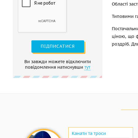
Області зас
Типовими га
Постачальни
ціною, що 
роздріб. Дл
ПІДПИСАТИСЯ
Ви завжди можете відключити
повідомлення натиснувши
тут
Канати та троси