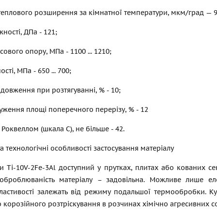
теплового розширення за кімнатної температури, мкм/град — 9
ності, ДПа - 121;
ового опору, МПа - 1100 ... 1210;
ті, МПа - 650 ... 700;
довження при розтягуванні, % - 10;
уження площі поперечного перерізу, % - 12
 Роквеллом (шкала С), не більше - 42.
а технологічні особливості застосування матеріалу
 Ti-10V-2Fe-3Al доступний у прутках, плитах або кованих се
оброблюваність матеріалу – задовільна. Можливе лише ел
ластивості залежать від режиму подальшої термообробки. Кув
 корозійного розтріскування в розчинах хімічно агресивних с