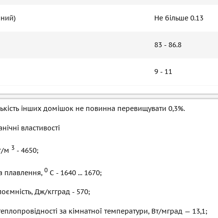
аний)
Не більше 0.13
83 - 86.8
9 - 11
ькість інших домішок не повинна перевищувати 0,3%.
нічні властивості
3
кг/м
- 4650;
0
а плавлення,
С - 1640 ... 1670;
оємність, Дж/кгград - 570;
теплопровідності за кімнатної температури, Вт/мград — 13,1;