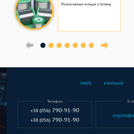
Розкочальні кільця з титану
ПРАЙС
КОМПАНІЯ
Телефон
E-m
790-91-90
+38 (056)
avglob@a
790-91-90
+38 (056)