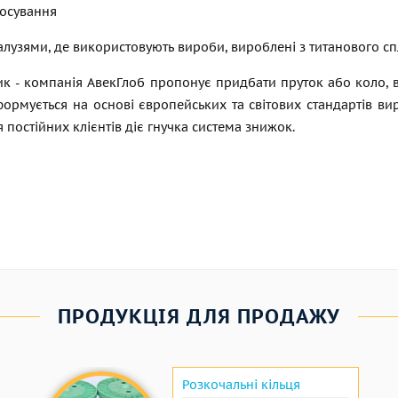
тосування
лузями, де використовують вироби, вироблені з титанового сплав
к - компанія АвекГлоб пропонує придбати пруток або коло, ви
формується на основі європейських та світових стандартів в
я постійних клієнтів діє гнучка система знижок.
ПРОДУКЦІЯ ДЛЯ ПРОДАЖУ
Розкочальні кільця