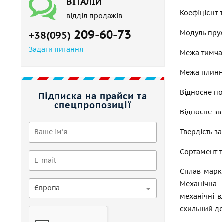
ВІТАЛІЙ
Коефіцієнт 
відділ продажів
209-60-73
Модуль пруж
+38(095)
Задати питання
Межа тимчас
Межа плиннос
Відносне по
Підписка на прайси та
спецпропозиції
Відносне зв
Твердість за
Сортамент т
Сплав марки
Механічна 
Європа
механічні в
схильний до