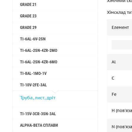
Хімічний ск
GRADE 21
Хімсклад ти
GRADE 23
Елемент
GRADE 29
TI-6AL-6V-2SN
TI-6AL-2SN-4ZR-2MO
Al
TI-6AL-2SN-4ZR-6MO
TI-8AL-1MO-1V
C
TI-10V-2FE-3AL
Fe
Труба, лист, дріт
H (пов'яз
TI-15V-3CR-3SN-3AL
ALPHA-BETA СПЛАВИ
N (пов'яз