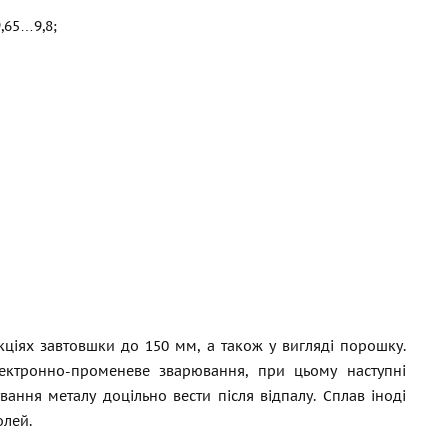
,65…9,8;
кціях завтовшки до 150 мм, а також у вигляді порошку.
ектронно-променеве зварювання, при цьому наступні
ання металу доцільно вести після відпалу. Сплав іноді
олей.