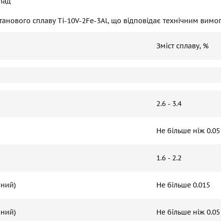
лад
танового сплаву Ti-10V-2Fe-3Al, що відповідає технічним вимо
Зміст сплаву, %
2.6 - 3.4
Не більше ніж 0.05
1.6 - 2.2
аний)
Не більше 0.015
аний)
Не більше ніж 0.05