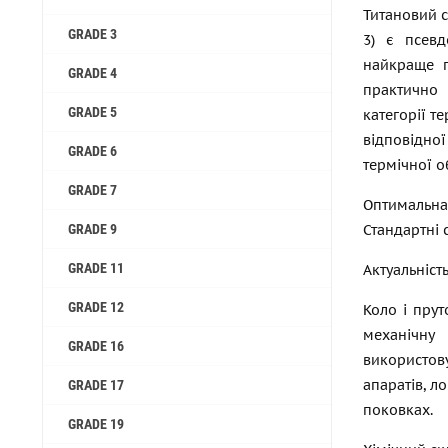
Титановий с
GRADE 3
3) є псевд
найкраще п
GRADE 4
практично 
GRADE 5
категорії т
відповідної
GRADE 6
термічної о
GRADE 7
Оптимальна 
GRADE 9
Стандартні 
GRADE 11
Актуальніст
GRADE 12
Коло і прут
механічну 
GRADE 16
використов
апаратів, л
GRADE 17
поковках.
GRADE 19