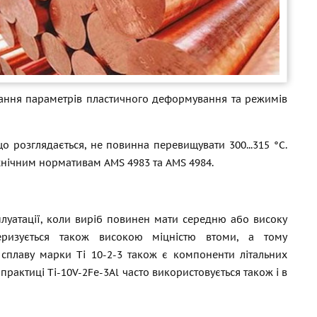
днання параметрів пластичного деформування та режимів
о розглядається, не повинна перевищувати 300...315 °С.
ехнічним нормативам AMS 4983 та AMS 4984.
сплуатації, коли виріб повинен мати середню або високу
теризується також високою міцністю втоми, а тому
 сплаву марки Ti 10-2-3 також є компоненти літальних
практиці Ti-10V-2Fe-3Al часто використовується також і в