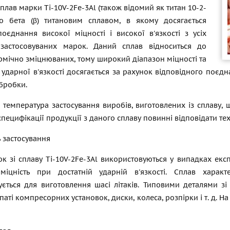
плав марки Ti-10V-2Fe-3Al (також відомий як титан 10-2-
о бета (β) титановим сплавом, в якому досягається
оєднання високої міцності і високої в'язкості з усіх
застосовуваних марок. Даний сплав відноситься до
ермічно зміцнюваних, тому широкий діапазон міцності та
 ударної в'язкості досягається за рахунок відповідного поє
бробки.
температура застосування виробів, виготовлених із сплаву, щ
специфікації продукції з даного сплаву повинні відповідати т
ь застосування
ок зі сплаву Ti-10V-2Fe-3Al використовуються у випадках ек
міцність при достатній ударній в'язкості. Сплав харак
ується для виготовлення шасі літаків. Типовими деталями зі
опаті компресорних установок, диски, колеса, розпірки
і т. д.
На 