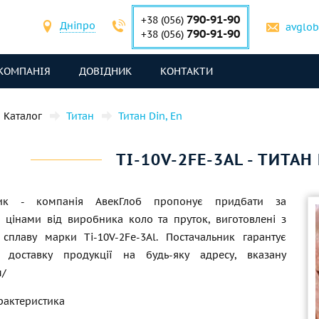
790-91-90
+38 (056)
Дніпро
avglo
790-91-90
+38 (056)
КОМПАНІЯ
ДОВІДНИК
КОНТАКТИ
Каталог
Титан
Титан Din, En
TI-10V-2FE-3AL - ТИТАН
ник - компанія АвекГлоб пропонує придбати за
 цінами від виробника коло та пруток, виготовлені з
 сплаву марки Ti-10V-2Fe-3Al. Постачальник гарантує
у доставку продукції на будь-яку адресу, вказану
м/
рактеристика