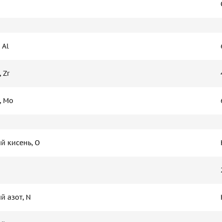
 Al
 Zr
, Мо
й кисень, O
й азот, N