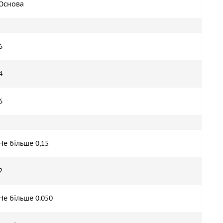
Основа
6
4
6
Не більше 0,15
2
Не більше 0.050