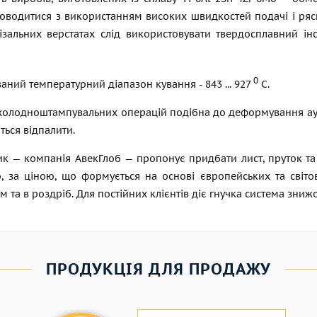
оводитися з використанням високих швидкостей подачі і рясн
ізальних верстатах слід використовувати твердосплавний інс
0
ний температурний діапазон кування - 843 ... 927
С.
 холодноштампувальних операцій подібна до деформування аус
ься відпалити.
к — компанія АвекГлоб — пропонує придбати лист, пруток та к
o, за ціною, що формується на основі європейських та світо
 та в роздріб. Для постійних клієнтів діє гнучка система знижо
ПРОДУКЦІЯ ДЛЯ ПРОДАЖУ