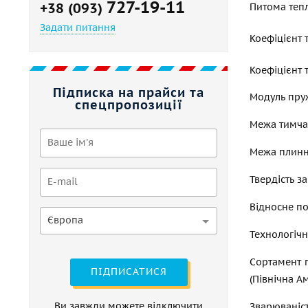
727-19-11
+38 (093)
Питома тепл
Задати питання
Коефіцієнт 
Коефіцієнт
Підписка на прайси та
Модуль пруж
спецпропозиції
Межа тимчас
Межа плинно
Твердість за
Відносне по
Європа
Технологічн
Сортамент п
ПІДПИСАТИСЯ
(Північна А
Ви завжди можете відключити
Зварюваніст