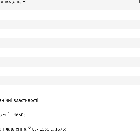
й водень, H
нічні властивості
3
кг/м
- 4650;
0
а плавлення,
С, - 1595 ... 1675;