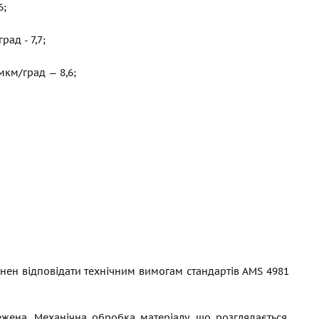
6;
град - 7,7;
мкм/град — 8,6;
инен відповідати технічним вимогам стандартів AMS 4981
ежена. Механічна обробка матеріалу, що розглядається,