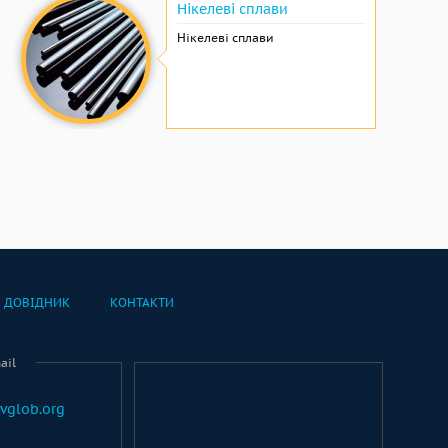
Нікелеві сплави
Нікелеві сплави
ДОВІДНИК
КОНТАКТИ
ail
vglob.org