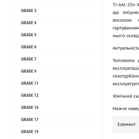
Ti-6Al-2Sn-
GRADE 3
що зміцнюю
високою м
GRADE 4
гартування
GRADE 5
нього склад
GRADE 6
Актуальніст
GRADE 7
Типовими д
експлуатац
GRADE 9
газотурбін
GRADE 11
експлуатуют
GRADE 12
Хімічний ск
GRADE 16
Нижче навед
GRADE 17
Елемент
GRADE 19