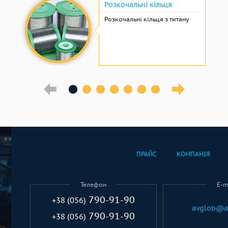
Розкочальні кільця
Розкочальні кільця з титану
ПРАЙС
КОМПАНІЯ
Телефон
E-m
790-91-90
+38 (056)
avglob@a
790-91-90
+38 (056)