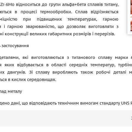
4Zr-6Mo відноситься до групи альфа+бета сплавів титану,
ться в процесі термообробки. Сплав відрізняється
іцністю при підвищених температурах, гарною
м і гарною зварюваністю, що дозволяє виготовляти з
ні конструкції великих габаритних розмірів і перерізів.
ь застосування
еталями, які виготовляються з титанового сплаву марки 
ія яких відбувається в області середніх температур, турб
них двигунів. Зі сплаву виробляють також робочі деталі 
ься в кислих середовищах.
лад металу
ено дані, що відповідають технічним вимогам стандарту UNS 