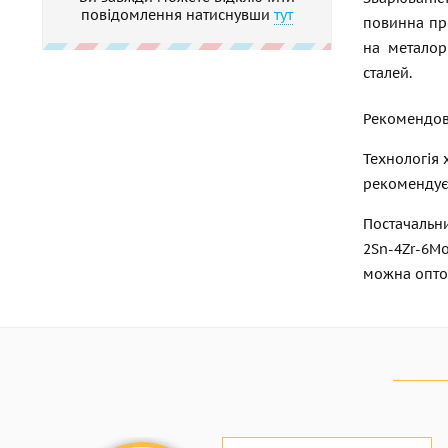
повідомлення натиснувши
тут
повинна пр
на металор
сталей.
Рекомендова
Технологія
рекомендуєт
Постачальни
2Sn-4Zr-6M
можна оптом