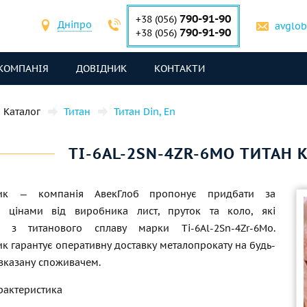
790-91-90
+38 (056)
Дніпро
avglo
790-91-90
+38 (056)
КОМПАНІЯ
ДОВІДНИК
КОНТАКТИ
Каталог
Титан
Титан Din, En
TI-6AL-2SN-4ZR-6MO ТИТАН К
ник — компанія АвекГлоб пропонує придбати за
и цінами від виробника лист, пруток та коло, які
ні з титанового сплаву марки Ti-6Al-2Sn-4Zr-6Mo.
к гарантує оперативну доставку металопрокату на будь-
 вказану споживачем.
рактеристика