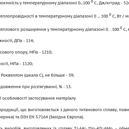
0
оємність у температурному діапазоні 0...100
С, Дж/кгград - 52
0
теплопровідності в температурному діапазоні 0 ... 100
С, Вт / м
0
 теплового розширення у температурному діапазоні 0…100
С, 
ності, ДПа - 114;
ового опору, МПа - 1210;
сті, МПа - 1120;
 Роквеллом (шкала С), не більше - 39;
довження при розтягуванні, % - 13.
і особливості застосування матеріалу
родукції, що виготовляється з даного титанового сплаву, пов
мерика) та DIN EN 3.7164 (Західна Європа).
ь виробів, виготовлених із сплаву Ti-6Al-2Sn-4Zr-6Mo – обм