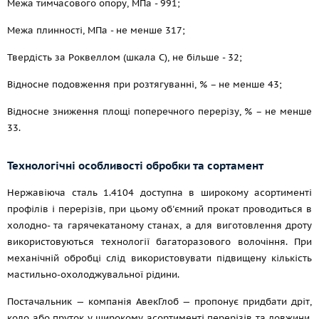
Межа тимчасового опору, МПа - 991;
Межа плинності, МПа - не менше 317;
Твердість за Роквеллом (шкала С), не більше - 32;
Відносне подовження при розтягуванні, % – не менше 43;
Відносне зниження площі поперечного перерізу, % – не менше
33.
Технологічні особливості обробки та сортамент
Нержавіюча сталь 1.4104 доступна в широкому асортименті
профілів і перерізів, при цьому об'ємний прокат проводиться в
холодно- та гарячекатаному станах, а для виготовлення дроту
використовуються технології багаторазового волочіння. При
механічній обробці слід використовувати підвищену кількість
мастильно-охолоджувальної рідини.
Постачальник — компанія АвекГлоб — пропонує придбати дріт,
коло або пруток у широкому асортименті перерізів та довжини,