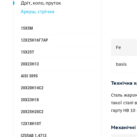
Дріт, коло, пруток
Аркуш, стрічка
15Х5М
12Х25Н16Г7АР
Fe
15Х25Т
20Х23Н13
basis
AISI 309S
Технічна 
20Х20Н14С2
Сталь жаром
20Х23Н18
такої сталі
гарту HB 10
20Х25Н20С2
12Х18Н10Т
Механічні 
СПЛАВ 1.4713