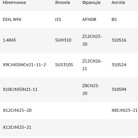
Німеччина
Японія
Франція
Англія
DIN, WNr
JIS
AFNOR
BS
Z12CN25-
1.4845
SUH310
310S16
20
Z12CN26-
X9CrNiSiNCe21−11−2
SUS310S
310S24
21
Z8CN25-
X10CrNiSiN21-11
310S94
20
X12CrNi25−20
X8CrNi25−21
X12CrNi25−21