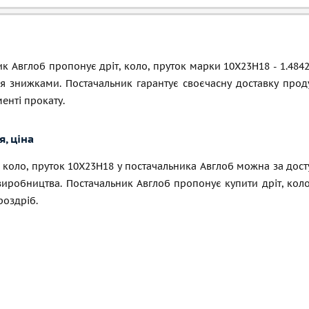
к Авглоб пропонує дріт, коло, пруток марки 10Х23Н18 - 1.484
ся знижками. Постачальник гарантує своєчасну доставку прод
енті прокату.
, ціна
, коло, пруток 10Х23Н18 у постачальника Авглоб можна за до
виробництва. Постачальник Авглоб пропонує купити дріт, кол
роздріб.