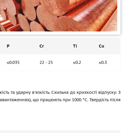
P
Cr
Ti
Cu
≤0.035
22 - 25
≤0.2
≤0.3
сть та ударну в'язкість. Схильна до крихкості відпуску: З
навантаженнях), що працюють при 1000 °C. Твердість після