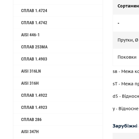
Сортамен
СПЛАВ 1.4724
СПЛАВ 1.4742
-
AISI 446-1
Прутки, Ø
CПЛАВ 253MA
Поковки
СПЛАВ 1.4903
AISI 316LN
sв - Межа к
AISI 316H
sT - Межа п
СПЛАВ 1.4922
d5 - Віднос
СПЛАВ 1.4923
y - Відносн
СПЛАВ 286
Зарубіжні
AISI 347H