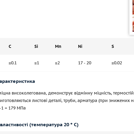
C
Si
Mn
Ni
S
≤0.1
≤1
≤2
17 - 20
≤0.02
характеристика
іцна високолегована, демонструє відмінну міцність, термостійкі
 виготовляються листові деталі, труби, арматура (при знижених 
 -1 = 179 МПа
властивості (температура 20 ° С)