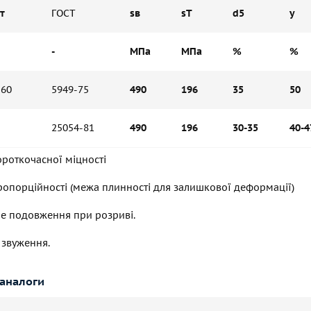
т
ГОСТ
sв
sT
d5
y
-
МПа
МПа
%
%
 60
5949-75
490
196
35
50
25054-81
490
196
30-35
40-4
ороткочасної міцності
ропорційності (межа плинності для залишкової деформації)
не подовження при розриві.
е звуження.
аналоги