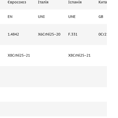
Євросоюз
Італія
Іспанія
Китай
EN
UNI
UNE
GB
1.4842
X6CrNi25−20
F.331
0Cr25Ni20
X8CrNi25−21
X8CrNi25−21