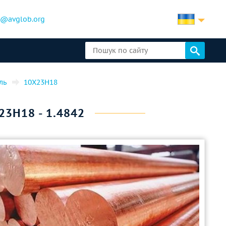
b@avglob.org
ль
10Х23Н18
23Н18 - 1.4842