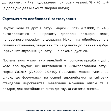
допустиме лінійне подовження при розтягуванні, % - 45 ... 4
(відповідно для м'якої та твердої латуні).
Сортамент та особливості застосування
Пруток, коло та дріт з латуні марки CuZn15 (С23000, 2.0240)
виготовляються в широкому діапазоні розмірів, площ
поперечного перерізу та довжини. Механічна оброблюваність
сплаву - обмежена, зварюваність і здатність до паяння - добрі.
Гаряче штампування цієї латуні не рекомендується.
Постачальник – компанія АвекГлоб – пропонує придбати дріт,
коло або пруток, які виготовлені з низьколегованої латуні
марки CuZn15 (С23000, 2.0240). Продукцію можна купити за
ціною, що формується на основі європейських та світових
стандартів виробництва. Реалізація можлива оптом та в
роздріб, для постійних клієнтів діє гнучка система знижок.