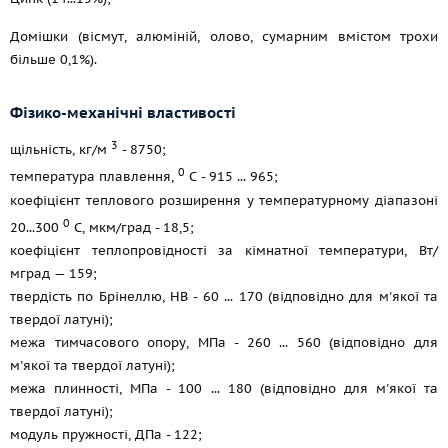
Домішки (вісмут, алюміній, олово, сумарним вмістом трохи
більше 0,1%).
Фізико-механічні властивості
3
щільність, кг/м
- 8750;
0
температура плавлення,
С - 915 ... 965;
коефіцієнт теплового розширення у температурному діапазоні
0
20...300
С, мкм/град - 18,5;
коефіцієнт теплопровідності за кімнатної температури, Вт/
мград — 159;
твердість по Брінеллю, НВ - 60 ... 170 (відповідно для м'якої та
твердої латуні);
межа тимчасового опору, МПа - 260 ... 560 (відповідно для
м'якої та твердої латуні);
межа плинності, МПа - 100 ... 180 (відповідно для м'якої та
твердої латуні);
модуль пружності, ДПа - 122;