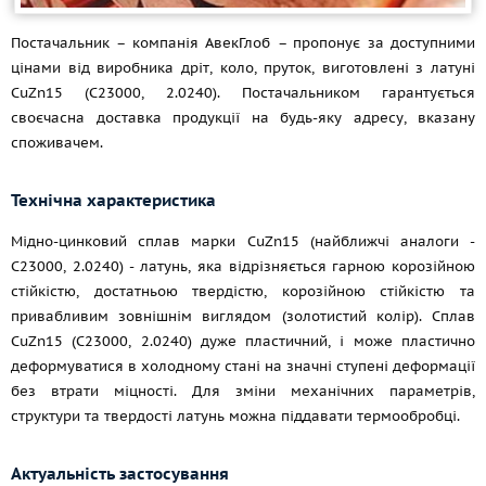
Постачальник – компанія АвекГлоб – пропонує за доступними
цінами від виробника дріт, коло, пруток, виготовлені з латуні
CuZn15 (С23000, 2.0240). Постачальником гарантується
своєчасна доставка продукції на будь-яку адресу, вказану
споживачем.
Технічна характеристика
Мідно-цинковий сплав марки CuZn15 (найближчі аналоги -
С23000, 2.0240) - латунь, яка відрізняється гарною корозійною
стійкістю, достатньою твердістю, корозійною стійкістю та
привабливим зовнішнім виглядом (золотистий колір). Сплав
CuZn15 (С23000, 2.0240) дуже пластичний, і може пластично
деформуватися в холодному стані на значні ступені деформації
без втрати міцності. Для зміни механічних параметрів,
структури та твердості латунь можна піддавати термообробці.
Актуальність застосування