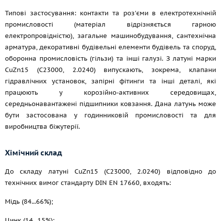
Типові застосування: контакти та роз'єми в електротехнічній
промисловості (матеріал відрізняється гарною
електропровідністю), загальне машинобудування, сантехнічна
арматура, декоративні будівельні елементи будівель та споруд,
оборонна промисловість (гільзи) та інші галузі. З латуні марки
CuZn15 (С23000, 2.0240) випускають, зокрема, клапани
гідравлічних установок, запірні фітинги та інші деталі, які
працюють у корозійно-активних середовищах,
середньонавантажені підшипники ковзання. Дана латунь може
бути застосована у годинниковій промисловості та для
виробництва біжутерії.
Хімічний склад
До складу латуні CuZn15 (С23000, 2.0240) відповідно до
технічних вимог стандарту DIN EN 17660, входять:
Мідь (84...66%);
Цинк (14...15%);