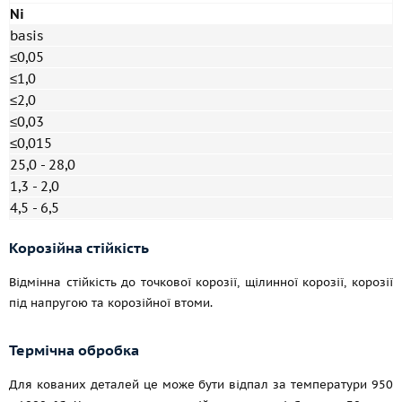
Ni
basis
≤0,05
≤1,0
≤2,0
≤0,03
≤0,015
25,0 - 28,0
1,3 - 2,0
4,5 - 6,5
Корозійна стійкість
Відмінна стійкість до точкової корозії, щілинної корозії, корозії
під напругою та корозійної втоми.
Термічна обробка
Для кованих деталей це може бути відпал за температури 950