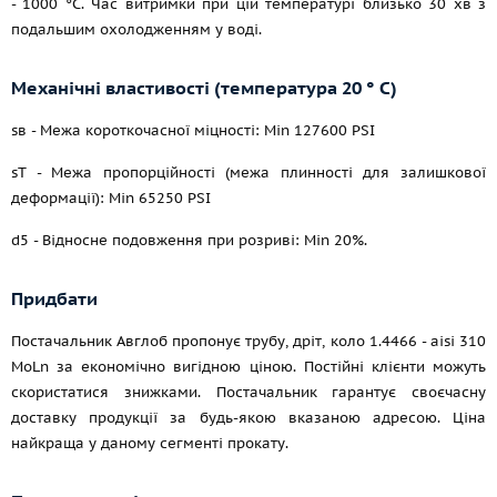
- 1000 °C. Час витримки при цій температурі близько 30 хв з
подальшим охолодженням у воді.
Механічні властивості (температура 20 ° С)
sв - Межа короткочасної міцності: Min 127600 PSI
sT - Межа пропорційності (межа плинності для залишкової
деформації): Min 65250 PSI
d5 - Відносне подовження при розриві: Min 20%.
Придбати
Постачальник Авглоб пропонує трубу, дріт, коло 1.4466 - aisi 310
MoLn за економічно вигідною ціною. Постійні клієнти можуть
скористатися знижками. Постачальник гарантує своєчасну
доставку продукції за будь-якою вказаною адресою. Ціна
найкраща у даному сегменті прокату.