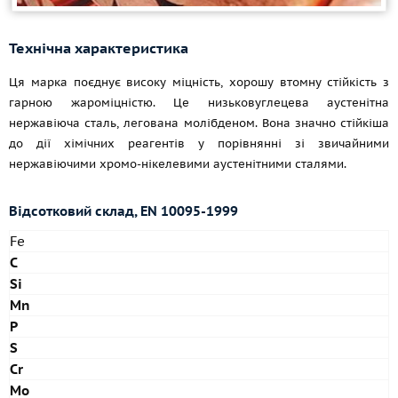
Технічна характеристика
Ця марка поєднує високу міцність, хорошу втомну стійкість з
гарною жароміцністю. Це низьковуглецева аустенітна
нержавіюча сталь, легована молібденом. Вона значно стійкіша
до дії хімічних реагентів у порівнянні зі звичайними
нержавіючими хромо-нікелевими аустенітними сталями.
Відсотковий склад, EN 10095-1999
Fe
C
Si
Mn
P
S
Cr
Mo