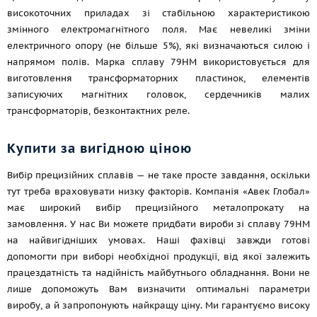
високоточних приладах зі стабільною характеристикою
змінного електромагнітного поля. Має невеликі зміни
електричного опору (не більше 5%), які визначаються силою і
напрямом полів. Марка сплаву 79НМ використовується для
виготовлення трансформаторних пластинок, елементів
записуючих магнітних головок, сердечників малих
трансформаторів, безконтактних реле.
Купити за вигідною ціною
Вибір прецизійних сплавів — не таке просте завдання, оскільки
тут треба враховувати низку факторів. Компанія «Авек Глобал»
має широкий вибір прецизійного металопрокату на
замовлення. У нас Ви можете придбати вироби зі сплаву 79НМ
на найвигідніших умовах. Наші фахівці завжди готові
допомогти при виборі необхідної продукції, від якої залежить
працездатність та надійність майбутнього обладнання. Вони не
лише допоможуть Вам визначити оптимальні параметри
виробу, а й запропонують найкращу ціну. Ми гарантуємо високу