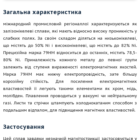
Загальна характеристика
міжнародний промисловий регіоналлої характеризуються як
залізонікелеві сплави, які мають відносно високу проникність у
слабких полях. За своїм складом діляться на низьконікелеві,
що містять до 50% Ni і високонікелеві, що містять до 82% Ni.
Прецизійна марка 79НМ відноситься до останніх, містить 78,5-
80% Ni. Приналежність кожного металу до певної групи
залежить від ступеня вираженості електромагнітних якостей.
Марка 79НМ має нижчу електропровідність, зате більшу
корозійну стійкість. Для посилення електромагнітних
властивостей її легують такими елементами як хром, мідь,
молібден. Плавлення проводиться у вакуумі чи нейтральному
газі. Листи та стрічки штампують холоднокатаним способом з
подальшим відпалом, для підвищення магнітних властивостей.
Застосування
Цей сплав завдяки незначній магнітострикції застосовується у