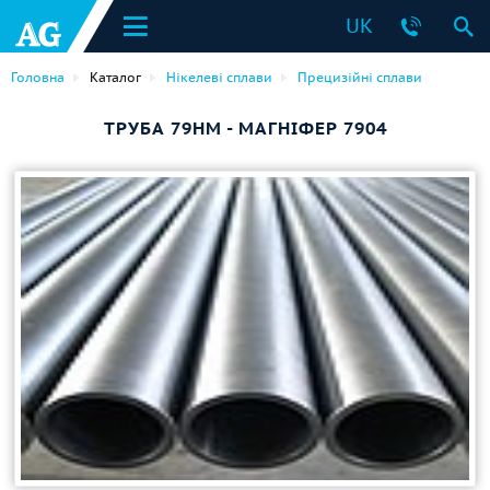
UK
Головна
Каталог
Нікелеві сплави
Прецизійні сплави
ТРУБА 79НМ - МАГНІФЕР 7904