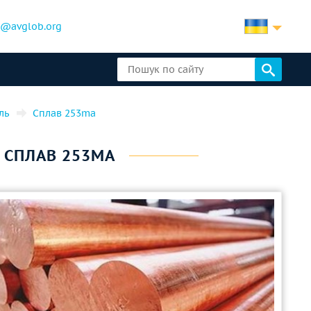
b@avglob.org
ль
Cплав 253ma
- СПЛАВ 253MA