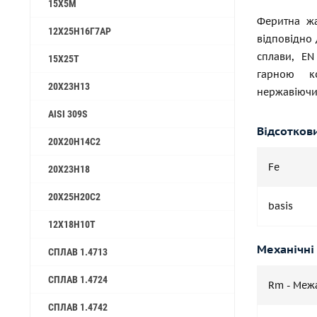
15Х5М
Феритна жа
12Х25Н16Г7АР
відповідно 
сплави, EN
15Х25Т
гарною ко
20Х23Н13
нержавіючих
AISI 309S
Відсотков
20Х20Н14С2
Fe
20Х23Н18
20Х25Н20С2
basis
12Х18Н10Т
Механічні
СПЛАВ 1.4713
СПЛАВ 1.4724
Rm - Межа
СПЛАВ 1.4742