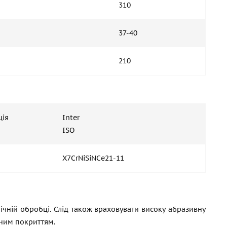
310
37-40
210
ція
Inter
ISO
X7CrNiSiNCe21-11
ічній обробці. Слід також враховувати високу абразивну
ьним покриттям.