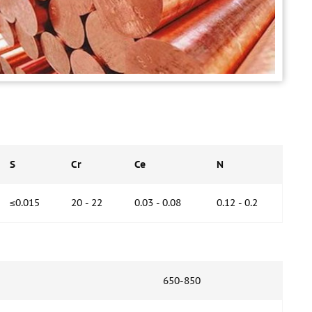
S
Cr
Ce
N
≤0.015
20 - 22
0.03 - 0.08
0.12 - 0.2
650-850