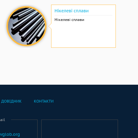
Нікелеві сплави
Нікелеві сплави
ДОВІДНИК
КОНТАКТИ
ail
vglob.org