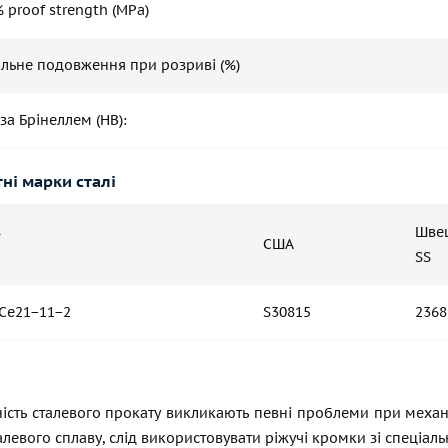
 proof strength (MPa)
альне подовження при розриві (%)
 за Брінеллем (HB):
ні марки сталі
з
Шве
США
SS
NCe21−11−2
S30815
2368
ість сталевого прокату викликають певні проблеми при механ
талевого сплаву, слід використовувати ріжучі кромки зі спеціал