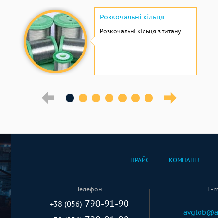
Розкочальні кільця
Розкочальні кільця з титану
ПРАЙС
КОМПАНІЯ
Телефон
E-m
790-91-90
+38 (056)
avglob@a