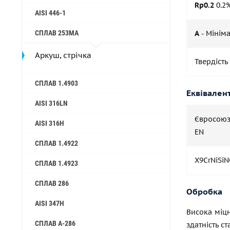
Rp0.2
0.2%
AISI 446-1
CПЛАВ 253MA
A
- Мінім
Аркуш, стрічка
Твердість
СПЛАВ 1.4903
Еквівалент
AISI 316LN
Євросою
AISI 316H
EN
СПЛАВ 1.4922
X9CrNiSi
СПЛАВ 1.4923
СПЛАВ 286
Обробка
AISI 347H
Висока міцн
СПЛАВ A-286
здатність с