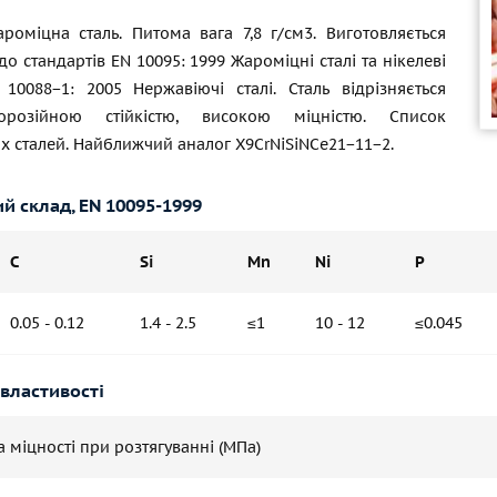
роміцна сталь. Питома вага 7,8 г/см3. Виготовляється
до стандартів EN 10095: 1999 Жароміцні сталі та нікелеві
 10088−1: 2005 Нержавіючі сталі. Сталь відрізняється
розійною стійкістю, високою міцністю. Список
 сталей. Найближчий аналог X9CrNiSiNCe21−11−2.
ий склад,
EN 10095-1999
C
Si
Mn
Ni
P
0.05 - 0.12
1.4 - 2.5
≤1
10 - 12
≤0.045
 властивості
 міцності при розтягуванні (МПа)