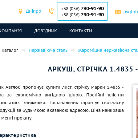
790-91-90
+38 (056)
Дніпро
avglo
790-91-90
+38 (056)
КОМПАНІЯ
ДОВІДНИК
КОНТАКТИ
Каталог
Нержавіюча сталь
Жароміцна нержавіюча ста
АРКУШ, СТРІЧКА 1.4835 
к Авглоб пропонує купити лист, стрічку марки 1.4835 -
a за економічно вигідною ціною. Постійні клієнти
ристатися знижками. Постачальник гарантує своєчасну
родукції за будь-якою вказаною адресою. Ціна найкраща
гменті прокату.
характеристика