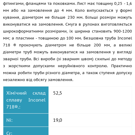
фітингами, фланцями та поковками. Лист має товщину 0,25 - 1,6
мм або на замовлення до 4 мм. Коло випускається у формі
кування, діаметром не більше 230 мм. Більші розміри можуть
виконуватися на замовлення. Смуга в рулонах виготовляється
широкоформатними розмірами, їх ширина становить 900-1200
мм; а пластини - товщиною до 100 мм. Безшовна труба Inconel
718 ® прокочують діаметром не більше 200 мм, а великі
діаметри труб можуть виконуватися на замовлення у вигляді
зварної труби. Всі вироби (зі зварним швом) схильні до методу
з жорсткими допусками неруйнівного контролю. Практично
можна робити труби різного діаметра, а також ступеня допуску
незалежно від обсягу замовлення.
Хімічний склад
52,5
сплаву Inconel
718®.:
Ni:
19,0
Cr: