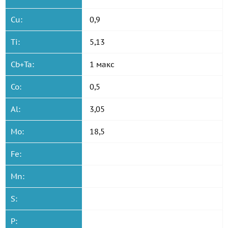
Cu:
0,9
Ti:
5,13
Cb+Ta:
1 макс
Co:
0,5
Al:
3,05
Mo:
18,5
Fe:
Mn:
S:
P: