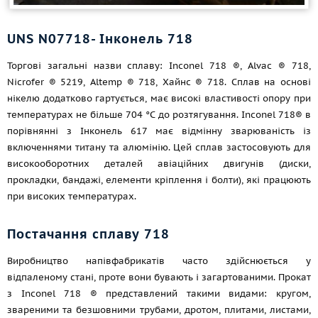
UNS N07718- Інконель 718
Торгові загальні назви сплаву: Inconel 718 ®, Alvac ® 718,
Nicrofer ® 5219, Altemp ® 718, Хайнс ® 718. Сплав на основі
нікелю додатково гартується, має високі властивості опору при
температурах не більше 704 °C до розтягування. Inconel 718® в
порівнянні з Інконель 617 має відмінну зварюваність із
включеннями титану та алюмінію. Цей сплав застосовують для
високооборотних деталей авіаційних двигунів (диски,
прокладки, бандажі, елементи кріплення і болти), які працюють
при високих температурах.
Постачання сплаву 718
Виробництво напівфабрикатів часто здійснюється у
відпаленому стані, проте вони бувають і загартованими. Прокат
з Inconel 718 ® представлений такими видами: кругом,
звареними та безшовними трубами, дротом, плитами, листами,