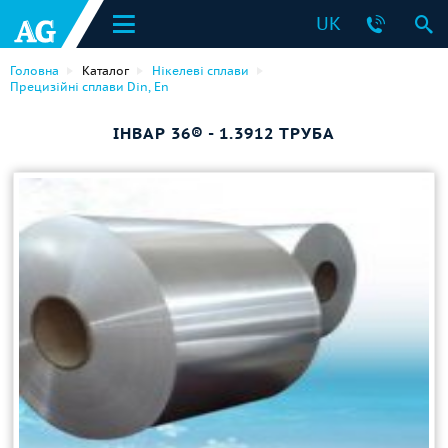
UK
Головна
Каталог
Нікелеві сплави
Прецизійні сплави Din, En
ІНВАР 36® - 1.3912 ТРУБА