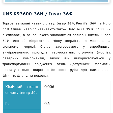
UNS K93600-36Н / Invar 36®
Торгові загальні назви сплаву: Інвар 36®, Pernifer 36® та Ніло
36®. Сплав Інвар 36 називають також Ніло 36 і UNS K93600. Він
є сплавом, в основі якого знаходиться залізо і нікель. Інвар
36® здатний зберігати відмінну твердість та міцність на
сильному морозі. Сплав застосовують у виробництві
вимірювальних приладів, термостатних стрижнів (мостів),
лазерних компонентів, також він використовується у
транспортуванні зріджених газів. Доступними формами
прокату є коло, зварні та безшовні труби, дріт, плита, лист,
фітинги, фланці та поковки.
Хімічний склад
0,006
сплаву Інвар 36:
P:
0,6