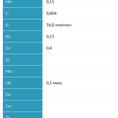
Mn:
0,15
C:
0,004
S:
36,0 номінал
Ni:
0,25
Cr:
0,4
Si:
Mo:
Cb:
0,5 макс
Co:
Cu:
Ti: