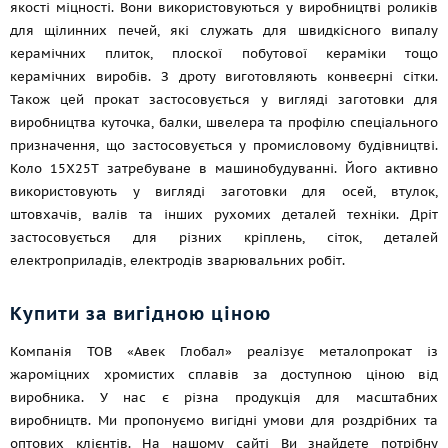
якості міцності. Вони використовуються у виробництві роликів
для щілинних печей, які служать для швидкісного випалу
керамічних плиток, плоскої побутової кераміки
тощо
керамічних виробів. З дроту виготовляють конвеєрні сітки.
Також цей прокат застосовується у вигляді заготовки для
виробництва куточка, балки, швелера та профілю спеціального
призначення, що застосовується у промисловому будівництві.
Коло 15Х25Т затребуване в машинобудуванні. Його активно
використовують у вигляді заготовки для осей, втулок,
штовхачів, валів та інших рухомих деталей техніки. Дріт
застосовується для різних кріплень, сіток, деталей
електроприладів, електродів зварювальних робіт.
Купити за вигідною ціною
Компанія ТОВ «Авек Глобал» реалізує металопрокат із
жароміцних хромистих сплавів за доступною ціною від
виробника. У нас є різна продукція для масштабних
виробництв. Ми пропонуємо вигідні умови для роздрібних та
оптових клієнтів. На нашому сайті Ви знайдете потрібну