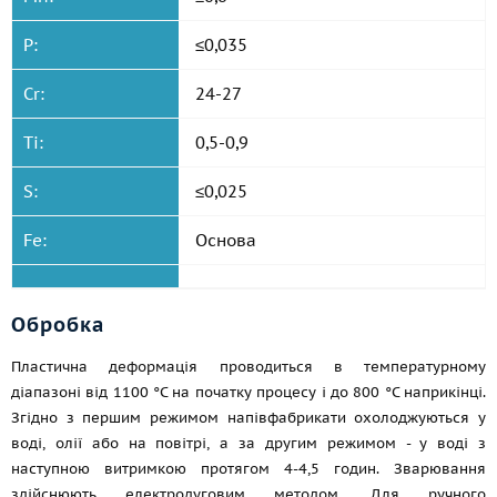
P:
≤0,035
Cr:
24-27
Ti:
0,5-0,9
S:
≤0,025
Fe:
Основа
Обробка
Пластична деформація проводиться в температурному
діапазоні від 1100 °C на початку процесу і до 800 °C наприкінці.
Згідно з першим режимом напівфабрикати охолоджуються у
воді, олії або на повітрі, а за другим режимом - у воді з
наступною витримкою протягом 4-4,5 годин. Зварювання
здійснюють електродуговим методом. Для ручного