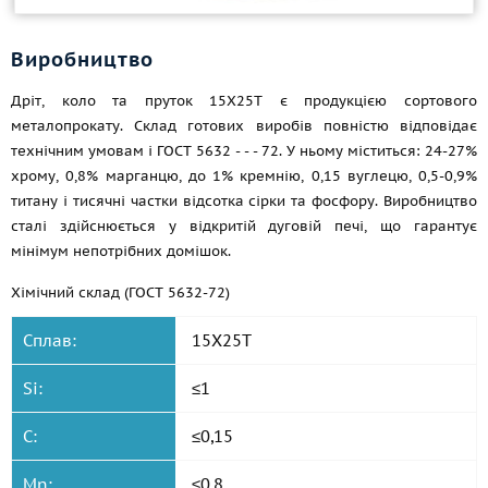
Виробництво
Дріт, коло та пруток 15Х25Т є продукцією сортового
металопрокату. Склад готових виробів повністю відповідає
технічним умовам і
ГОСТ 5632 - -
- 72. У ньому міститься: 24-27%
хрому, 0,8% марганцю, до 1% кремнію, 0,15 вуглецю, 0,5-0,9%
титану і тисячні частки відсотка сірки та фосфору. Виробництво
сталі здійснюється у відкритій дуговій печі, що гарантує
мінімум непотрібних домішок.
Хімічний склад (ГОСТ 5632-72)
Сплав:
15Х25Т
Si:
≤1
C:
≤0,15
Mn:
≤0,8