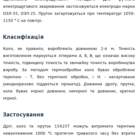
електродугового зварювання застосовуються електроди марки
ОЗЛ-35, ОЗЛ-25. Пруток загартовується при температурі 1050-
1150 ° С на повітрі.
Класифікація
Коло, як правило, виробляють довжиною 2-6 м. Точність
виготовлення маркується літерами А, Б, В, що означає високу
точність, підвищену точність та звичайну точність виробництва
виробу. За методом термообробки коло буває оброблене
термічно - Т, без термічної обробки, і Н - нагартоване
(неодноразово піддається прокатці). Довжина дроту, прутка,
кола буває мірної довжини, немірної та довжини, кратної
мірної.
Застосування
Дріт, коло та пруток 15Х25Т можуть витримати термічне
навантаження 1000 °C протягом тривалого часу без втрати