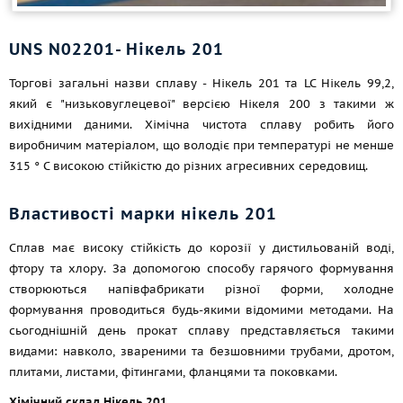
UNS N02201- Нікель 201
Торгові загальні назви сплаву - Нікель 201 та LC Нікель 99,2,
який є "низьковуглецевої" версією Нікеля 200 з такими ж
вихідними даними. Хімічна чистота сплаву робить його
виробничим матеріалом, що володіє при температурі не менше
315 ° C високою стійкістю до різних агресивних середовищ.
Властивості марки нікель 201
Сплав має високу стійкість до корозії у дистильованій воді,
фтору та хлору. За допомогою способу гарячого формування
створюються напівфабрикати різної форми, холодне
формування проводиться будь-якими відомими методами. На
сьогоднішній день прокат сплаву представляється такими
видами: навколо, звареними та безшовними трубами, дротом,
плитами, листами, фітингами, фланцями та поковками.
Хімічний склад Нікель 201