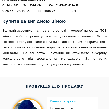
C
Mn
Al
S
Si
Cr
Mo
Ni
Cu
Cb+Ta
Co
Ti
Fe
P
0,2
0,35
0,01
0,35
основа
0,25
0,4
Купити за вигідною ціною
Великий асортимент сплавів на основі нікелевої на складі ТОВ
«Авек Глобал» реалізується за доступними цінами. Якість
готової продукції забезпечується абсолютним дотриманням
технологічних виробничих норм. Терміни виконання замовлень
мінімальні. На всі поточні питання ви отримаєте вичерпну
консультацію від досвідчених менеджерів. За оптових
замовлень компанія надає гнучку систему знижок.
ПРОДУКЦІЯ ДЛЯ ПРОДАЖУ
Канати та троси
Канати та троси