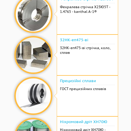
Фехралева стрічка Х23Ю5Т -
1.4765 - kanthal A-1®
32НК-еп475-ві
32НК-еп475-ві стрічка, коло,
сплав
Прецизійні сплави
ГОСТ прецизійних сплавів
Ніхромовий дріт ХН70Ю
Ніхромовий дріт ХН70Ю -