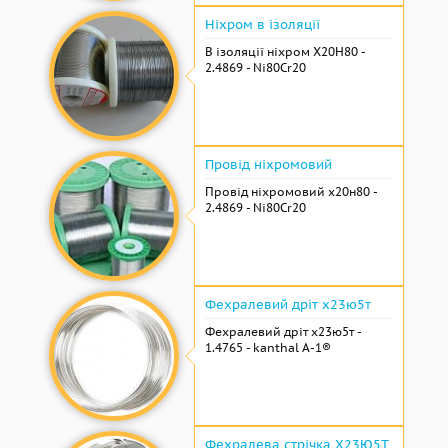
Ніхром в ізоляції
В ізоляції ніхром Х20Н80 -
2.4869 - Ni80Cr20
Провід ніхромовий
Провід ніхромовий х20н80 -
2.4869 - Ni80Cr20
Фехралевий дріт х23ю5т
Фехралевий дріт х23ю5т -
1.4765 - kanthal A-1®
Фехралева стрічка Х23Ю5Т