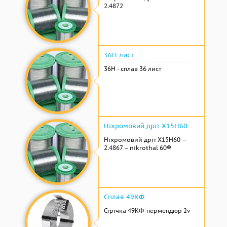
2.4872
36Н лист
36Н - сплав 36 лист
Ніхромовий дріт Х15Н60
Ніхромовий дріт Х15Н60 –
2.4867 – nikrothal 60®
Сплав 49КФ
Стрічка 49КФ-пермендюр 2v