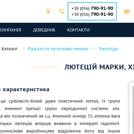
790-91-90
+38 (056)
790-91-90
+38 (056)
КОМПАНІЯ
ДОВІДНИК
КОНТАКТИ
Каталог
Рідкісні та тугоплавкі метали
Лантоїди
ЛЮТЕЦІЙ МАРКИ, 
а характеристика
це сріблясто-білий дуже пластичний метал, із групи
в, елемент третьої групи періодичної системи хім.
де він позначений як Lu. Атомний номер 71, атомна вага
омішки лютецію вперше виявили в мінералі гадолініт.
промислове виробництво відділення його від інших