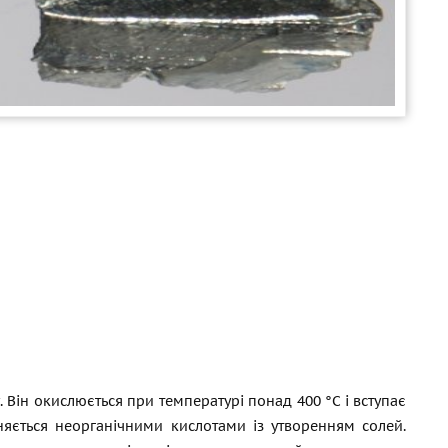
 Він окислюється при температурі понад 400 °C і вступає
няється неорганічними кислотами із утворенням солей.