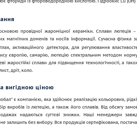
рює фториди із фтороводородною кислотою. Гідроокис Lu (ОН)
вання
основою провідної жароміцної кераміки. Сплави лютеція – 
их магнітних доменів та носіїв інформації. Сучасна фізика 
тлах, активаційного детектора, для регулювання властивос
ису європію, самарію, лютецію спектральним методом норм
ві жаростійкі сплави для підвищення технологічності, а тако
лист, дріт, коло.
за вигідною ціною
лобал" є компанією, яка здійснює реалізацію кольорових, рідк
ір виробів із лютецію, а також його сплавів. Від обсягу зам
одажах надаються суттєві знижки. Наші менеджери завжд
не залишить без вибору. Вся продукція сертифікована, постача