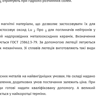
отримують при гідроліз розчинних солей.
3
магнітні матеріали, що дозволяє застосовувати їх для
застосовує оксид Lu
Про
для поглиначів нейтронів у
2
3
тей надпровідних металооксидних керамік. Визначення
ується
ГОСТ
23862.3-79. За допомогою лютеції легуються
ж механічних. Зі сплавів лютеція виготовляють такі види
існих металів на найвигідніших умовах. На складі надано
овлення, додаткових умов постачання залежить ціна. При
и готові надати кваліфіковану допомогу. А великий
ється у найкоротші терміни.