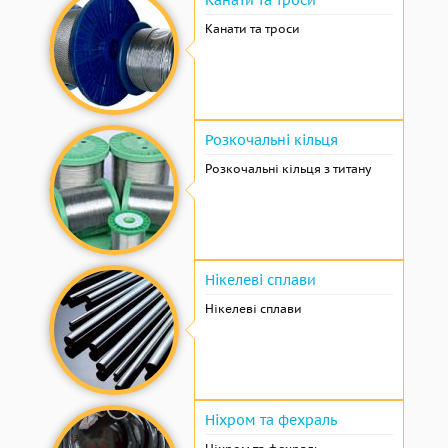
Канати та троси
Канати та троси
Розкочальні кільця
Розкочальні кільця з титану
Нікелеві сплави
Нікелеві сплави
Ніхром та фехраль