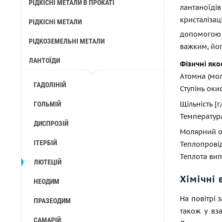
РІДКІСНІ МЕТАЛИ В ПРОКАТІ
лантаноїд
кристаліза
РІДКІСНІ МЕТАЛИ
допомогою 
РІДКОЗЕМЕЛЬНІ МЕТАЛИ
важким, йог
ЛАНТОЇДИ
Фізичні яко
Атомна (мол
ГАДОЛІНІЙ
Ступінь оки
Щільність [
ГОЛЬМІЙ
Температур
ДИСПРОЗІЙ
Молярний о
ІТЕРБІЙ
Теплопровідн
Теплота ви
ЛЮТЕЦІЙ
Хімічні 
НЕОДИМ
На повітрі 
ПРАЗЕОДИМ
також у вз
САМАРІЙ