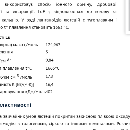
ів використовує спосіб іонного обміну, дробової
ції та екстракції. LuF
відновлюється до металу за
3
кальцію. У ряді лантаноїдів лютецій є тугоплавким і
о t° плавлення становить 1663 °C.
сті Lu
ярна) маса г/моль
174,967
слення
3
3
9,84
г/см
]
а плавлення t°С
1663°С
3
17,8
б'єм см
/моль
ість К [Вт/(м·К)]
16,4
паровування кДж/моль
402
властивості
за звичайних умов лютецій покритий захисною плівкою оксиду.
аємодію з галогенами, сіркою та іншими неметалами. Розчи