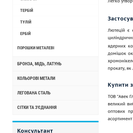
Легко утво
ТЕРБІЙ
Застосу
ТУЛІЙ
Лютецій є 
ЕРБІЙ
циліндричн
ядерних ко
ПОРОШКИ МЕТАЛЕВІ
домішок ок
хромонікеле
БРОНЗА, МІДЬ, ЛАТУНЬ
прокату, як 
КОЛЬОРОВІ МЕТАЛИ
Купити 
ЛЕГОВАНА СТАЛЬ
ТОВ "Авек Г
великий виб
СІТКИ ТА З'ЄДНАННЯ
оптових пр
асортимент 
Консультант