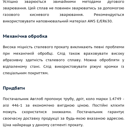
Успішно зварюється звичайними методами дугового
зварювання. Цей сплав не повинен зварюватись за допомогою
газового кисневого зварювання. Рекомендується
використовувати наповнювальний матеріал AWS E/ER630.
Механічна обробка
Висока міцність сталевого прокату викликають певні проблеми
при механічній обробці. Слід також враховувати високу
абразивну здатність сталевого сплаву. Можна обробляти у
відпаленому стані. Слід використовувати ріжучі кромки із
спеціальним покриттям.
Придбати
Постачальник Авглоб пропонує трубу, дріт, коло марки 1.4749 -
aisi 446-1 за економічно вигідною ціною. Постійні клієнти
можуть скористатися знижками. Постачальник гарантує
своєчасну доставку продукції за будь-якою вказаною адресою.
Ціна найкраща у даному сегменті прокату.