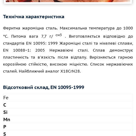
Технічна характеристика
Феритна жароміцна сталь. Максимальна температура до 1000
см3
°C. Питома вага 7,7 г/
. Виготовляється відповідно до
стандартів EN 10095: 1999 Жароміцні сталі та нікелеві сплави,
EN 10088−1: 2005 Нержавіючі сталі. Сплав демонструє
пластичність та в'язкість після відпалу. Вирізняється гарною
корозійною стійкістю, високою міцністю. Список нержавіючих
сталей. Найближчий аналог X18CrN28.
Відсотковий склад,
EN 10095-1999
Fe
C
Si
Mn
P
S