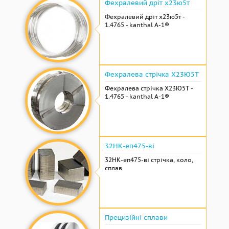
Фехралевий дріт х23ю5т
Фехралевий дріт х23ю5т -
1.4765 - kanthal A-1®
Фехралева стрічка Х23Ю5Т
Фехралева стрічка Х23Ю5Т -
1.4765 - kanthal A-1®
32НК-еп475-ві
32НК-еп475-ві стрічка, коло,
сплав
Прецизійні сплави