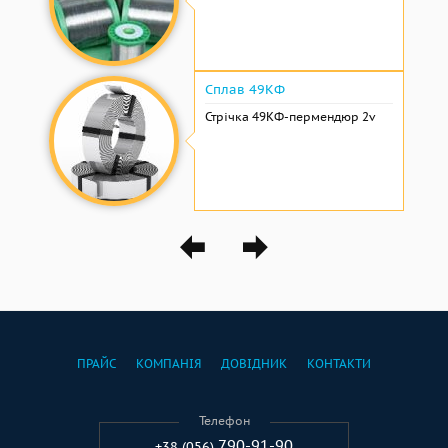
Сплав 49КФ
Стрічка 49КФ-пермендюр 2v
ПРАЙС
КОМПАНІЯ
ДОВІДНИК
КОНТАКТИ
Телефон
790-91-90
+38 (056)