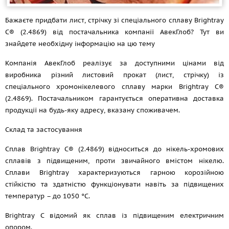
Бажаєте придбати лист, стрічку зі спеціального сплаву Brightray
C® (2.4869) від постачальника компанії АвекГлоб? Тут ви
знайдете необхідну інформацію на цю тему
Компанія АвекГлоб реалізує за доступними цінами від
виробника різний листовий прокат (лист, стрічку) із
спеціального хромонікелевого сплаву марки Brightray C®
(2.4869). Постачальником гарантується оперативна доставка
продукції на будь-яку адресу, вказану споживачем.
Склад та застосування
Сплав Brightray C® (2.4869) відноситься до нікель-хромових
сплавів з підвищеним, проти звичайного вмістом нікелю.
Сплави Brightray характеризуються гарною корозійною
стійкістю та здатністю функціонувати навіть за підвищених
температур – до 1050 °C.
Brightray C відомий як сплав із підвищеним електричним
опором.