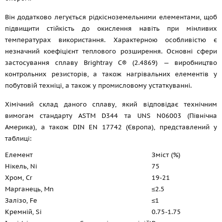
Він додатково легується рідкісноземельними елементами, щоб
підвищити стійкість до окислення навіть при мінливих
температурах використання. Характерною особливістю є
незначний коефіцієнт теплового розширення. Основні сфери
застосування сплаву Brightray C® (2.4869) — виробництво
контрольних резисторів, а також нагрівальних елементів у
побутовій техніці, а також у промисловому устаткуванні.
Хімічний склад даного сплаву, який відповідає технічним
вимогам стандарту ASTM D344 та UNS N06003 (Північна
Америка), а також DIN EN 17742 (Європа), представлений у
таблиці:
Елемент
Зміст (%)
Нікель, Ni
75
Хром, Cr
19-21
Марганець, Mn
≤2.5
Залізо, Fe
≤1
Кремній, Si
0.75-1.75