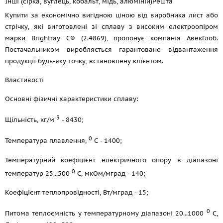
Інші (сірка, вуглець, кобальт, мідь, алюміній)
Решта
Купити за економічно вигідною ціною від виробника лист або
стрічку, які виготовлені зі сплаву з високим електроопіром
марки Brightray C® (2.4869), пропонує компанія АвекГлоб.
Постачальником виробляється гарантоване відвантаження
продукції будь-яку точку, встановлену клієнтом.
Властивості
Основні фізичні характеристики сплаву:
3
Щільність, кг/м
- 8430;
0
Температура плавлення,
С - 1400;
Температурний коефіцієнт електричного опору в діапазоні
0
температур 25...500
С, мкОм/мград - 140;
Коефіцієнт теплопровідності, Вт/мград - 15;
0
Питома теплоємність у температурному діапазоні 20...1000
С,