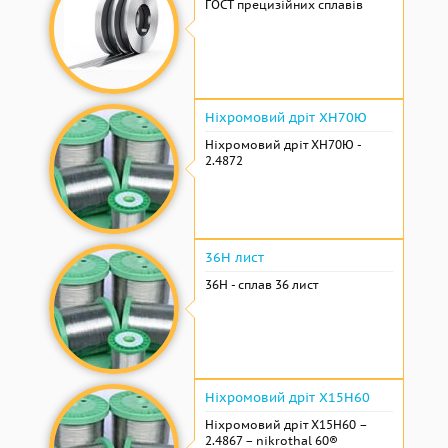
ГОСТ прецизійних сплавів
Ніхромовий дріт ХН70Ю
Ніхромовий дріт ХН70Ю -
2.4872
36Н лист
36Н - сплав 36 лист
Ніхромовий дріт Х15Н60
Ніхромовий дріт Х15Н60 –
2.4867 – nikrothal 60®