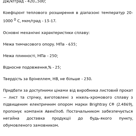
Дж/кгград - 420...500;
Коефіцієнт теплового розширення в діапазоні температур 20-
0
1000
С, мкм/град - 13-17.
Основні механічні характеристики сплаву:
Межа тимчасового опору. МПа - 635;
Межа плинності, МПа - 250;
Відносне подовження,% - 25;
Твердість за Брінеллем, НВ, не більше - 230.
Придбати за доступними цінами від виробника листовий прокат
— лист та стрічку, виготовлені з нікель-хромового сплаву з
підвищеним електричним опором марки Brightray C® (2.4869),
пропонує компанія АвекГлоб. Постачальником забезпечується
негайна доставка продукції до будь-якого пункту,
обумовленого замовником.