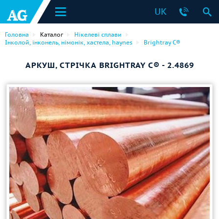
UK
Головна
Каталог
Нікелеві сплави
Інколой, інконель, німонік, хастела, haynes
Brightray C®
АРКУШ, СТРІЧКА BRIGHTRAY C® - 2.4869