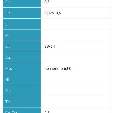
C:
0,5
Si:
0,025-0,6
S:
P:
Cr:
28-34
Cu:
Mo:
не менше 63,0
Ni:
Co:
Ti:
Cb+Ta:
2,5