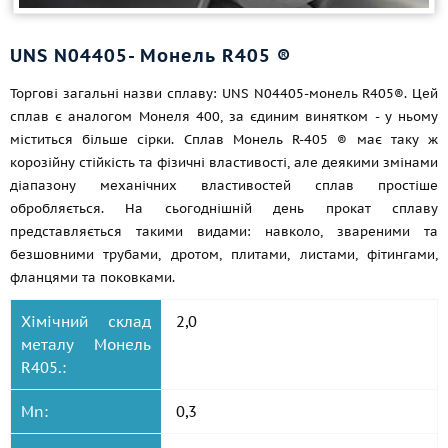
UNS N04405- Монель R405 ®
Торгові загальні назви сплаву: UNS N04405-монель R405®. Цей
сплав є аналогом Монеля 400, за єдиним винятком - у ньому
міститься більше сірки. Сплав Монель R-405 ® має таку ж
корозійну стійкість та фізичні властивості, але деякими змінами
діапазону механічних властивостей сплав простіше
обробляється. На сьогоднішній день прокат сплаву
представляється такими видами: навколо, звареними та
безшовними трубами, дротом, плитами, листами, фітингами,
фланцями та поковками.
Хімічний склад
2,0
металу Монель
R405.:
Mn:
0,3