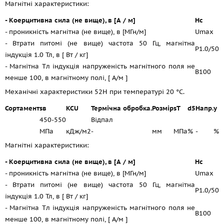
Магнітні характеристики:
- Коерцитивна сила (не вище), в [А / м]
Hc
- проникність магнітна (не вище), в [МГн/м]
Umax
- Втрати питомі (не вище) частота 50 Гц, магнітна
P1.0/50
індукція 1.0 Тл, в [ Вт / кг]
- Магнітна Tл індукція напруженість магнітного поля не
B100
менше 100, в магнітному полі, [ А/м ]
Механічні характеристики 52Н при температурі 20 °C.
Сортамент
sв
KCU
Термічна обробка.
Розмір
sT
d5
Напр.
y
450-550
Відпал
МПа
кДж/м2
-
мм
МПа
%
-
%
Магнітні характеристики:
- Коерцитивна сила (не вище), в [А / м]
Hc
- проникність магнітна (не вище), в [МГн/м]
Umax
- Втрати питомі (не вище) частота 50 Гц, магнітна
P1.0/50
індукція 1.0 Тл, в [ Вт / кг]
- Магнітна Tл індукція напруженість магнітного поля не
B100
менше 100, в магнітному полі, [ А/м ]