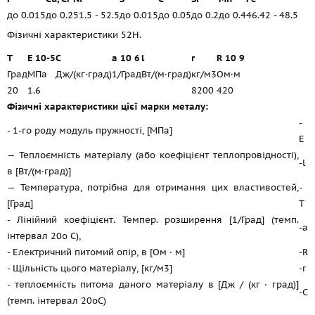
до 0.015
до 0.2
51.5 - 52.5
до 0.015
до 0.05
до 0.2
до 0.4
46.42 - 48.5
Фізичні характеристики 52Н.
T
E 10-5
C
a 10 6
l
r
R 10 9
Град
МПа
Дж/(кг·град)
1/Град
Вт/(м·град)
кг/м3
Ом·м
20
1.6
8200
420
Фізичні характеристики цієї марки металу:
-
- 1-го роду модуль пружності, [МПа]
E
— Теплоємність матеріалу (або коефіцієнт теплопровідності),
-l
в [Вт/(м·град)]
— Температура, потрібна для отримання цих властивостей,
-
[Град]
T
- Лінійний коефіцієнт. Темпер. розширення [1/Град] (темп.
-a
інтервал 20o С),
- Електричний питомий опір, в [Ом · м]
-R
- Щільність цього матеріалу, [кг/м3]
-r
- теплоємність питома даного матеріалу в [Дж / (кг · град)]
-C
(темп. інтервал 20oС)