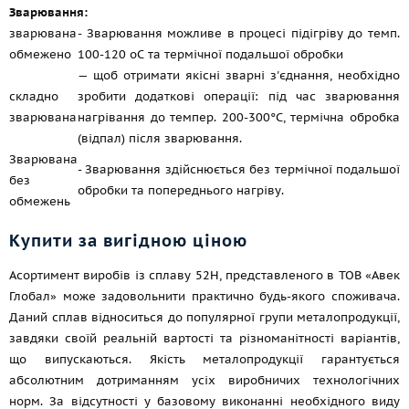
Зварювання:
зварювана
- Зварювання можливе в процесі підігріву до темп.
обмежено
100-120 oС та термічної подальшої обробки
— щоб отримати якісні зварні з'єднання, необхідно
складно
зробити додаткові операції: під час зварювання
зварювана
нагрівання до темпер. 200-300°C, термічна обробка
(відпал) після зварювання.
Зварювана
- Зварювання здійснюється без термічної подальшої
без
обробки та попереднього нагріву.
обмежень
Купити за вигідною ціною
Асортимент виробів із сплаву 52Н, представленого в ТОВ «Авек
Глобал» може задовольнити практично будь-якого споживача.
Даний сплав відноситься до популярної групи металопродукції,
завдяки своїй реальній вартості та різноманітності варіантів,
що випускаються. Якість металопродукції гарантується
абсолютним дотриманням усіх виробничих технологічних
норм. За відсутності у базовому виконанні необхідного виду