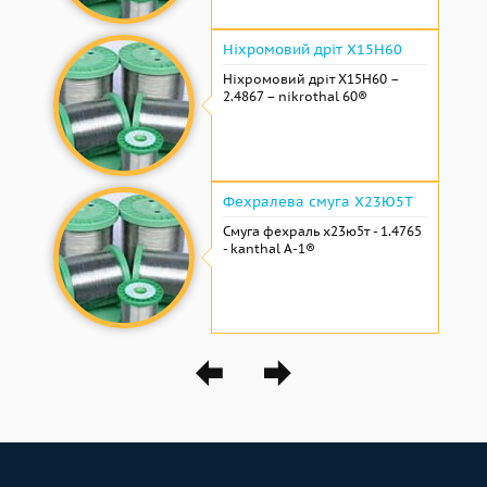
Ніхромовий дріт Х15Н60
Ніхромовий дріт Х15Н60 –
2.4867 – nikrothal 60®
Фехралева смуга Х23Ю5Т
Смуга фехраль х23ю5т - 1.4765
- kanthal A-1®