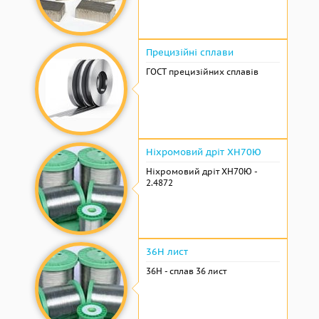
Прецизійні сплави
ГОСТ прецизійних сплавів
Ніхромовий дріт ХН70Ю
Ніхромовий дріт ХН70Ю -
2.4872
36Н лист
36Н - сплав 36 лист