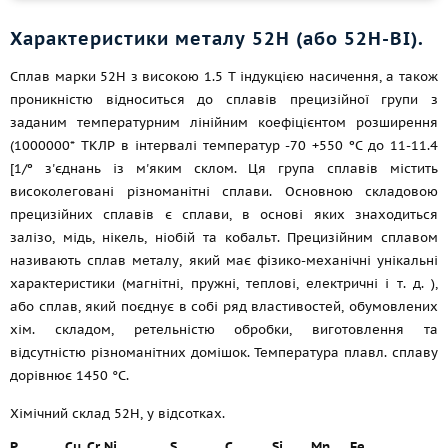
Характеристики металу 52Н (або 52Н-ВІ).
Сплав марки 52Н з високою 1.5 Т індукцією насичення, а також
проникністю відноситься до сплавів прецизійної групи з
заданим температурним лінійним коефіцієнтом розширення
(1000000* ТКЛР в інтервалі температур -70 +550 ºC до 11-11.4
[1/º з'єднань із м'яким склом. Ця група сплавів містить
високолеговані різноманітні сплави. Основною складовою
прецизійних сплавів є сплави, в основі яких знаходиться
залізо, мідь, нікель, ніобій та кобальт. Прецизійним сплавом
називають сплав металу, який має фізико-механічні унікальні
характеристики (магнітні, пружні, теплові, електричні
і т. д.
),
або сплав, який поєднує в собі ряд властивостей, обумовлених
хім. складом, ретельністю обробки, виготовлення та
відсутністю різноманітних домішок. Температура плавл. сплаву
дорівнює 1450 °C.
Хімічний склад 52Н, у відсотках.
P
Cu, Cr
Ni
S
C
Si
Mn
Fe