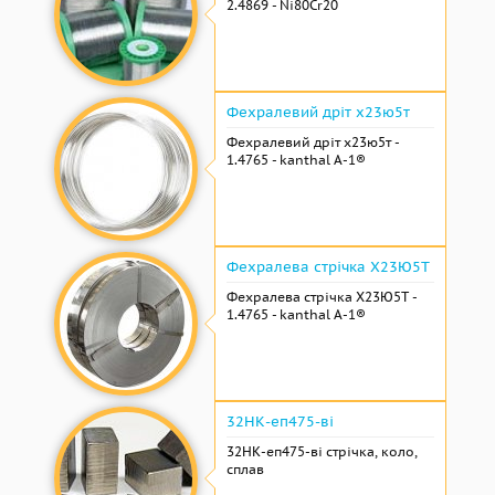
2.4869 - Ni80Cr20
Фехралевий дріт х23ю5т
Фехралевий дріт х23ю5т -
1.4765 - kanthal A-1®
Фехралева стрічка Х23Ю5Т
Фехралева стрічка Х23Ю5Т -
1.4765 - kanthal A-1®
32НК-еп475-ві
32НК-еп475-ві стрічка, коло,
сплав