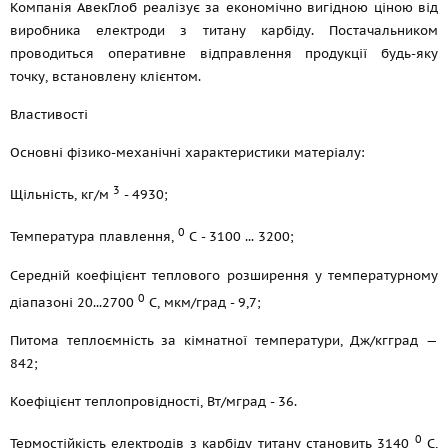
Компанія АвекГлоб реалізує за економічно вигідною ціною від
виробника електроди з титану карбіду. Постачальником
проводиться оперативне відправлення продукції будь-яку
точку, встановлену клієнтом.
Властивості
Основні фізико-механічні характеристики матеріалу:
3
Щільність, кг/м
- 4930;
0
Температура плавлення,
С - 3100 ... 3200;
Середній коефіцієнт теплового розширення у температурному
0
діапазоні 20...2700
С, мкм/град - 9,7;
Питома теплоємність за кімнатної температури, Дж/кгград —
842;
Коефіцієнт теплопровідності, Вт/мград - 36.
0
Термостійкість електродів з карбіду титану становить 3140
С,