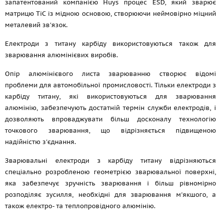
запатентований компанією Huys процес ESD, який зварює
матрицю TiC із мідною основою, створюючи неймовірно міцний
металевий зв'язок.
Електроди з титану карбіду використовуються також для
зварювання алюмінієвих виробів.
Опір алюмінієвого листа зварюванню створює відомі
проблеми для автомобільної промисловості. Тільки електроди з
карбіду титану, які використовуються для зварювання
алюмінію, забезпечують достатній термін служби електродів, і
дозволяють впроваджувати більш досконалу технологію
точкового зварювання, що відрізняється підвищеною
надійністю з'єднання.
Зварювальні електроди з карбіду титану відрізняються
спеціально розробленою геометрією зварювальної поверхні,
яка забезпечує зручність зварювання і більш рівномірно
розподіляє зусилля, необхідні для зварювання м'якшого, а
також електро- та теплопровідного алюмінію.