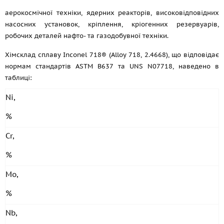
аерокосмічної техніки, ядерних реакторів, високовідповідних
насосних установок, кріплення, кріогенних резервуарів,
робочих деталей нафто- та газодобувної техніки.
Хімсклад сплаву Inconel 718® (Alloy 718, 2.4668), що відповідає
нормам стандартів ASTM B637 та UNS N07718, наведено в
таблиці:
Ni,
%
Cr,
%
Mo,
%
Nb,