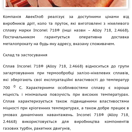
Компанія АвекГлоб реалізує за доступними цінами від
виробників дріт, коло та пруток, які виготовлені з нікелевого
сплаву марки Inconel 718® (інші назви – Alloy 718, 2.4668).
Постачальником гарантується оперативна доставка
металопрокату на будь-яку адресу, вказану споживачем.
Склад та застосування
Сплав Inconel 718® (Alloy 718, 2.4668) відноситься до групи
загартовуваних при термообробці залізо-нікелевих сплавів,
які зберігають свої експлуатаційні властивості до температур
0
700
С. Характерними особливостями сплаву є хороша
міцність і мінімальна повзучість при високих температурах.
Сплав характеризується також підвищеними властивостями
міцності при кріогенних температурах, а також добре працює в
умовах динамічних навантажень. Inconel 718® (Alloy 718,
2.4668) використовується для виробництва компонентів
газових турбін, ракетних двигунів,