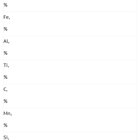
%
Fe,
%
Al,
%
Ti,
%
C,
%
Mn,
%
Si,