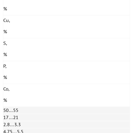
%
Cu,
%
S,
%
P,
%
Co,
%
50…55
17…21
2.8…3.3
4.75…5.5