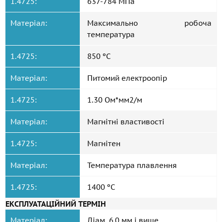
1.4725:
637-784 MПа
Матеріал:
Максимально робоча
температура
1.4725:
850 ºС
Матеріал:
Питомий електроопір
1.4725:
1.30 Ом*мм2/м
Матеріал:
Магнітні властивості
1.4725:
Магнітен
Матеріал:
Температура плавлення
1.4725:
1400 ºС
ЕКСПЛУАТАЦІЙНИЙ ТЕРМІН
Матеріал:
Діам. 6,0 мм і вище