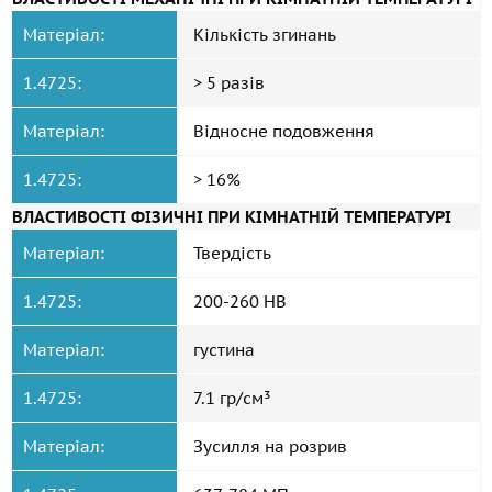
Матеріал:
Кількість згинань
1.4725:
> 5 разів
Матеріал:
Відносне подовження
1.4725:
> 16%
ВЛАСТИВОСТІ ФІЗИЧНІ ПРИ КІМНАТНІЙ ТЕМПЕРАТУРІ
Матеріал:
Твердість
1.4725:
200-260 HB
Матеріал:
густина
1.4725:
7.1 гр/см³
Матеріал:
Зусилля на розрив