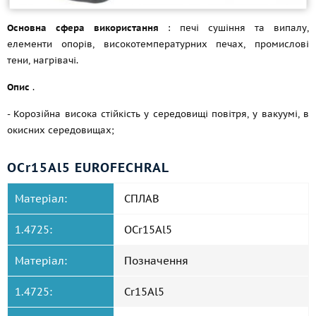
Основна сфера використання
: печі сушіння та випалу,
елементи опорів, високотемпературних печах, промислові
тени, нагрівачі.
Опис
.
- Корозійна висока стійкість у середовищі повітря, у вакуумі, в
окисних середовищах;
OCr15Al5 EUROFECHRAL
Матеріал:
СПЛАВ
1.4725:
OCr15Al5
Матеріал:
Позначення
1.4725:
Cr15Al5