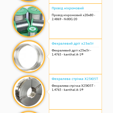
Провід ніхромовий
Провід ніхромовий х20н80 -
2.4869 - Ni80Cr20
Фехралевий дріт х23ю5т
Фехралевий дріт х23ю5т -
1.4765 - kanthal A-1®
Фехралева стрічка Х23Ю5Т
Фехралева стрічка Х23Ю5Т -
1.4765 - kanthal A-1®