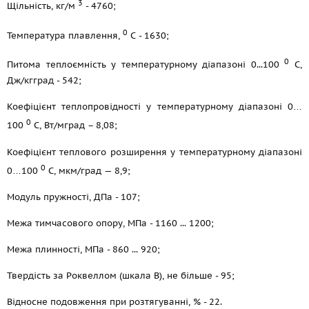
3
Щільність, кг/м
- 4760;
0
Температура плавлення,
С - 1630;
0
Питома теплоємність у температурному діапазоні 0...100
С,
Дж/кгград - 542;
Коефіцієнт теплопровідності у температурному діапазоні 0…
0
100
С, Вт/мград – 8,08;
Коефіцієнт теплового розширення у температурному діапазоні
0
0…100
С, мкм/град — 8,9;
Модуль пружності, ДПа - 107;
Межа тимчасового опору, МПа - 1160 ... 1200;
Межа плинності, МПа - 860 ... 920;
Твердість за Роквеллом (шкала В), не більше - 95;
Відносне подовження при розтягуванні, % - 22.