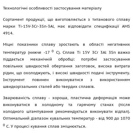
Технологічні особливості застосування матеріалу
Сортамент продукції, що виготовляється з титанового сплаву
марки Ti-15V-3Cr-3Sn-3Al, має відповідати специфікації AMS
4914.
Міцні показники сплаву зростають в області негативних
0
температур (нижче -17
С). Сплав Ti 15V 3Cr 3Al 3Sn важко
піддається механічній обробці: потрібні застосування
повільних швидкостей обертання заготовок, висока витрата
рідин, що охолоджують, і високі швидкості подачі інструменту.
Інструмент повинен виконуватися з використанням
швидкорізальних сталей або твердих сплавів.
Зварюваність сплаву - хороша, пластична деформація може
виконуватися в холодному та гарячому станах (після
холодного штампування рекомендується виконувати відпал).
Оптимальний діапазон кувальних температур - від 900 до 1070
0
С. У процесі кування сплав зміцнюється.