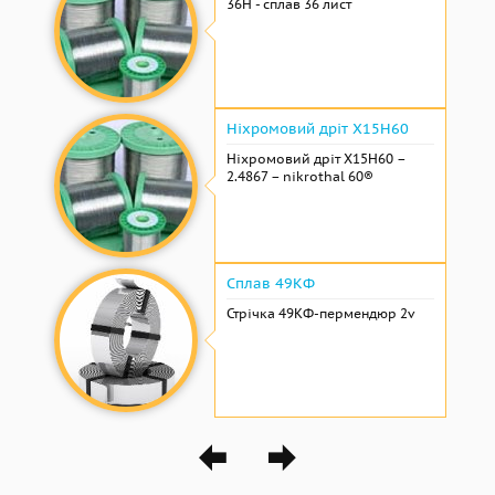
36Н - сплав 36 лист
Ніхромовий дріт Х15Н60
Ніхромовий дріт Х15Н60 –
2.4867 – nikrothal 60®
Сплав 49КФ
Стрічка 49КФ-пермендюр 2v