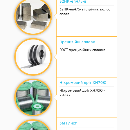
32НК-еп475-ві
32НК-еп475-ві стрічка, коло,
сплав
Прецизійні сплави
ГОСТ прецизійних сплавів
Ніхромовий дріт ХН70Ю
Ніхромовий дріт ХН70Ю -
2.4872
36Н лист