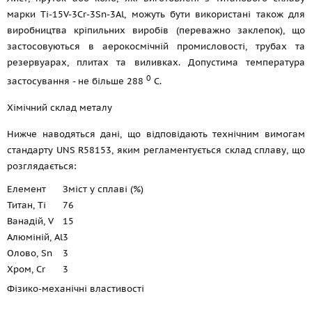
марки Ti-15V-3Cr-3Sn-3Al, можуть бути використані також для
виробництва кріпильних виробів (переважно заклепок), що
застосовуються в аерокосмічній промисловості, трубах та
резервуарах, плитах та виливках. Допустима температура
0
застосування - не більше 288
С.
Хімічний склад металу
Нижче наводяться дані, що відповідають технічним вимогам
стандарту UNS R58153, яким регламентується склад сплаву, що
розглядається:
Елемент
Зміст у сплаві (%)
Титан, Ti
76
Ванадій, V
15
Алюміній, Al
3
Олово, Sn
3
Хром, Cr
3
Фізико-механічні властивості