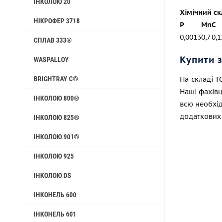
ІНКОЛОЮ 20
Хімічний ск
НІКРОФЕР 3718
P
Mn
C
0,0013
0,7
0,1
СПЛАВ 333®
Купити 
WASPALLOY
BRIGHTRAY C®
На складі 
Наші фахівц
ІНКОЛОЮ 800®
всю необхід
додаткових
ІНКОЛОЮ 825®
ІНКОЛОЮ 901®
ІНКОЛОЮ 925
ІНКОЛОЮ DS
ІНКОНЕЛЬ 600
ІНКОНЕЛЬ 601