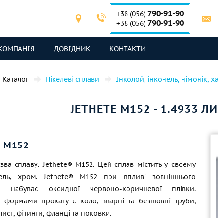
790-91-90
+38 (056)
790-91-90
+38 (056)
КОМПАНІЯ
ДОВІДНИК
КОНТАКТИ
Каталог
Нікелеві сплави
Інколой, інконель, німонік, х
JETHETE M152 - 1.4933 ЛИ
® M152
зва сплаву: Jethete® M152. Цей сплав містить у своєму
кель, хром. Jethete® M152 при впливі зовнішнього
а набуває оксидної червоно-коричневої плівки.
 формами прокату є коло, зварні та безшовні труби,
 лист, фітинги, фланці та поковки.