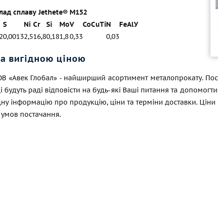
лад сплаву Jethete® M152
S
Ni
Cr
Si
Mo
V
Co
Cu
Ti
N
Fe
Al
У
2
0,0013
2,5
16,8
0,18
1,8
0,33
0,03
за вигідною ціною
ТОВ «Авек Глобал» - найширший асортимент металопрокату. По
і будуть раді відповісти на будь-які Ваші питання та допомогт
ну інформацію про продукцію, ціни та терміни доставки. Ціни н
 умов постачання.