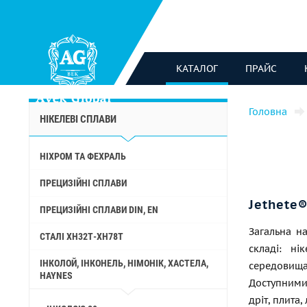
КАТАЛОГ
ПРАЙС
Головна
НІКЕЛЕВІ СПЛАВИ
НІХРОМ ТА ФЕХРАЛЬ
ПРЕЦИЗІЙНІ СПЛАВИ
Jethete
ПРЕЦИЗІЙНІ СПЛАВИ DIN, EN
Загальна на
СТАЛІ ХН32Т-ХН78Т
складі: ні
ІНКОЛОЙ, ІНКОНЕЛЬ, НІМОНІК, ХАСТЕЛА,
середовищ
HAYNES
Доступними
дріт, плита,