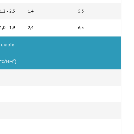
1,2 - 2,5
1,4
5,3
1,0 - 1,9
2,4
6,5
плавів
гс/мм²)