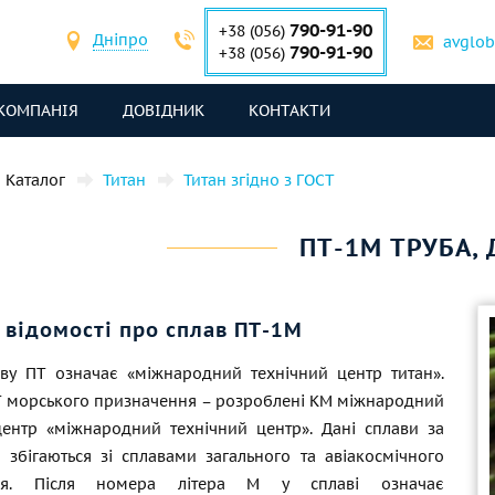
790-91-90
+38 (056)
Дніпро
avglo
790-91-90
+38 (056)
КОМПАНІЯ
ДОВІДНИК
КОНТАКТИ
Каталог
Титан
Титан згідно з ГОСТ
ПТ-1М ТРУБА, 
 відомості про сплав ПТ-1М
ву ПТ означає «міжнародний технічний центр титан».
Т морського призначення – розроблені КМ міжнародний
центр «міжнародний технічний центр». Дані сплави за
 збігаються зі сплавами загального та авіакосмічного
ння. Після номера літера М у сплаві означає