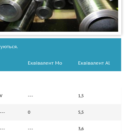
уються.
Еквівалент Mo
Еквівалент Al
V
---
1,5
---
0
5,5
---
---
3,6