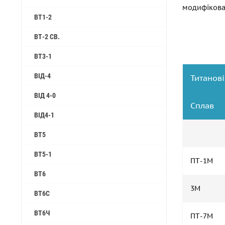
модифікова
ВТ1-2
ВТ-2 СВ.
ВТ3-1
ВІД-4
Титанов
ВІД 4-0
Сплав
ВІД4-1
ВТ5
ВТ5-1
ПТ-1М
ВТ6
3М
ВТ6С
ВТ6Ч
ПТ-7М