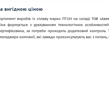
за вигідною ціною
ортимент виробів із сплаву марки ПТ1М на складі ТОВ «Аве
Ціна формується з урахуванням технологічних особливосте
ертифікована, за потреби проходить додатковий контроль. Те
менеджери компанії, які завжди проконсультують вас з питань