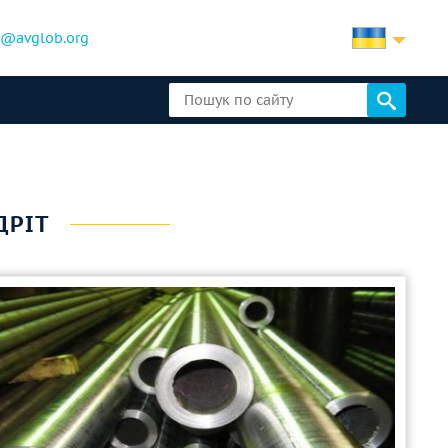
b@avglob.org
ДРІТ