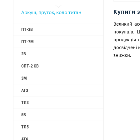
Купити 
Аркуш, пруток, коло титан
Великий ас
ПТ-3В
покупців. 
продукція с
ПТ-7М
досвідчені 
2B
знижки.
СПТ-2 СВ
3М
АТ3
ТЛ3
5B
ТЛ5
АТ6