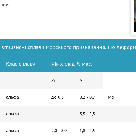
ний.
і вітчизняні сплави морського призначення, що деформ
Клас сплаву
Хім.склад % мас.
Zr
Al
альфа
до 0,3
0,2 - 0,7
Mo
альфа
---
3,5 - 5,5
---
альфа
2,0 - 3,0
1,8 - 2,5
---