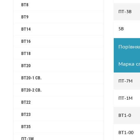
ВТ8
ПТ-3В
ВТ9
5В
ВТ14
ВТ16
Порівня
ВТ18
Марка с
ВТ20
ВТ20-1 СВ.
ПТ-7М
ВТ20-2 СВ.
ПТ-1М
ВТ22
ВТ23
ВТ1-0
ВТ35
ВТ1-00
ПТ-1М