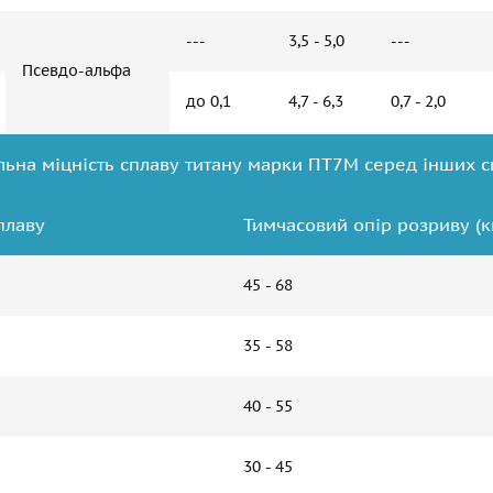
---
3,5 - 5,0
---
Псевдо-альфа
до 0,1
4,7 - 6,3
0,7 - 2,0
льна міцність сплаву титану марки ПТ7М серед інших с
плаву
Тимчасовий опір розриву (к
45 - 68
35 - 58
40 - 55
30 - 45