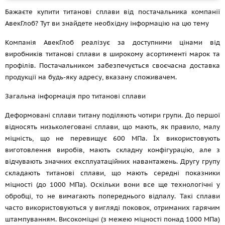
Бажаєте купити титанові сплави від постачальника компанії
АвекГлоб? Тут ви знайдете необхідну інформацію на цю тему
Компанія АвекГлоб реалізує за доступними цінами від
виробників титанові сплави в широкому асортименті марок та
профілів. Постачальником забезпечується своєчасна доставка
продукції на будь-яку адресу, вказану споживачем.
Загальна інформація про титанові сплави
Деформовані сплави титану поділяють чотири групи. До першої
відносять низьколеговані сплави, що мають, як правило, малу
міцність, що не перевищує 600 МПа. Їх використовують
виготовлення виробів, мають складну конфігурацію, але з
відчувають значних експлуатаційних навантажень. Другу групу
складають титанові сплави, що мають середні показники
міцності (до 1000 МПа). Оскільки вони все ще технологічні у
обробці, то не вимагають попереднього відпалу. Такі сплави
часто використовуються у вигляді поковок, отриманих гарячим
штампуванням. Високоміцні (з межею міцності понад 1000 МПа)