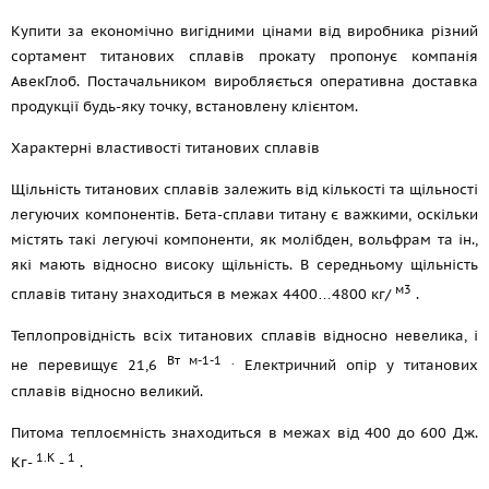
Купити за економічно вигідними цінами від виробника різний
сортамент титанових сплавів прокату пропонує компанія
АвекГлоб. Постачальником виробляється оперативна доставка
продукції будь-яку точку, встановлену клієнтом.
Характерні властивості титанових сплавів
Щільність титанових сплавів залежить від кількості та щільності
легуючих компонентів. Бета-сплави титану є важкими, оскільки
містять такі легуючі компоненти, як молібден, вольфрам та ін.,
які мають відносно високу щільність. В середньому щільність
м3
сплавів титану знаходиться в межах 4400…4800 кг/
.
Теплопровідність всіх титанових сплавів відносно невелика, і
Вт м-1-1
.
не перевищує 21,6
Електричний опір у титанових
сплавів відносно великий.
Питома теплоємність знаходиться в межах від 400 до 600 Дж.
1.K
1
Кг-
-
.