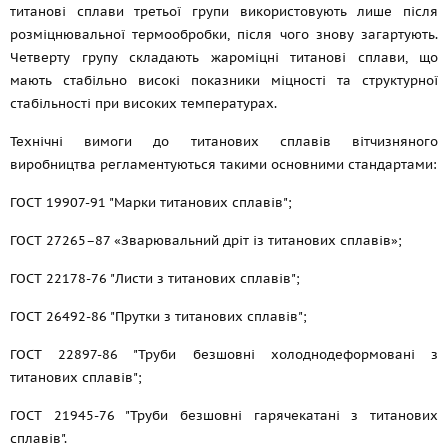
титанові сплави третьої групи використовують лише після
розміцнювальної термообробки, після чого знову загартують.
Четверту групу складають жароміцні титанові сплави, що
мають стабільно високі показники міцності та структурної
стабільності при високих температурах.
Технічні вимоги до титанових сплавів вітчизняного
виробництва регламентуються такими основними стандартами:
ГОСТ 19907-91 "Марки титанових сплавів";
ГОСТ 27265–87 «Зварювальний дріт із титанових сплавів»;
ГОСТ 22178-76 "Листи з титанових сплавів";
ГОСТ 26492-86 "Прутки з титанових сплавів";
ГОСТ 22897-86 "Труби безшовні холоднодеформовані з
титанових сплавів";
ГОСТ 21945-76 "Труби безшовні гарячекатані з титанових
сплавів".