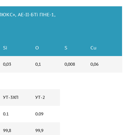
ЮКС», АЕ-II-БТі ПНЕ-1,
Si
O
S
Cu
0,03
0,1
0,008
0,06
УТ-3ХП
УТ-2
0.1
0.09
99,8
99,9