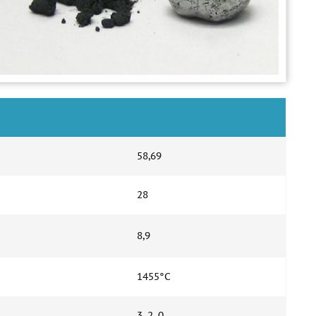
58,69
28
8,9
1455°С
3, 2, 0