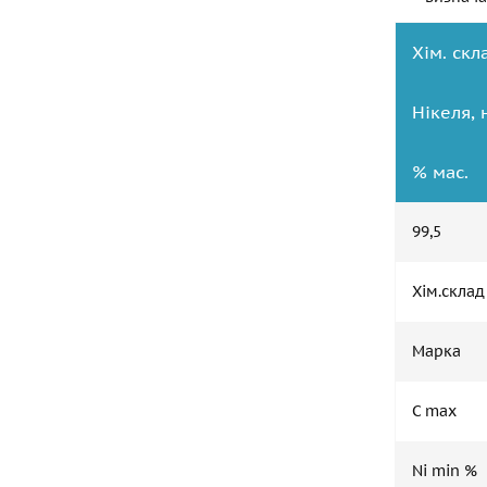
Хім. скл
Нікеля, 
% мас.
99,5
Хім.склад
Марка
C max
Ni min %