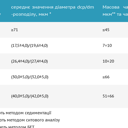
середнє значення діаметра dср/dm
Масова ча
у
-розподілу, мкм *
мкм** та ча
≥71
≤45
(17,5±4,0)/(19,6±4,0)
7÷10
(26,4±4,0)/(27,4±4,0)
10÷20
(30,0±5,0)/(32,0±5,0)
≤66
(40,0±5,0)/(42,0±5,0)
51÷66
ють методом седиментації
ають методом ситового аналізу
чають методом БЕТ.