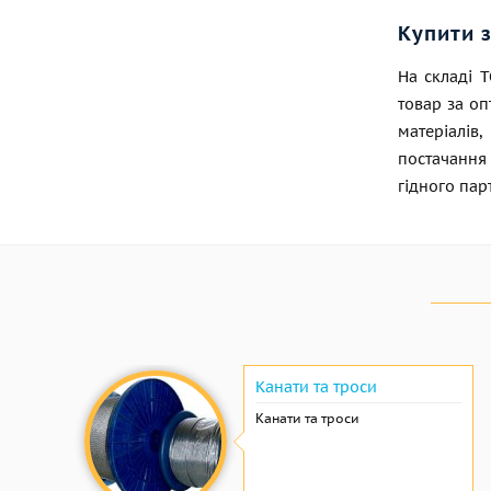
Купити 
На складі 
товар за оп
матеріалів
постачання 
гідного пар
Канати та троси
Канати та троси