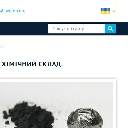
b@avglob.org
ві
 ХІМІЧНИЙ СКЛАД.