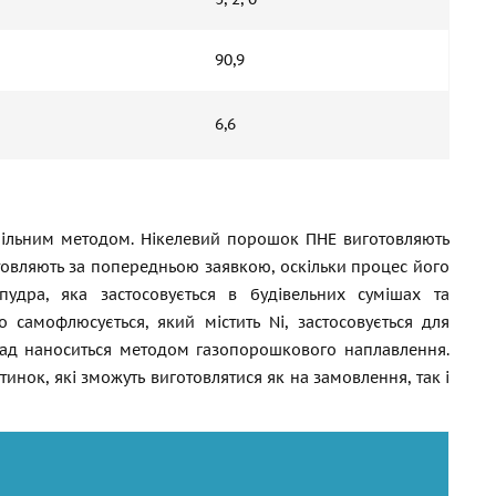
90,9
6,6
ільним методом. Нікелевий порошок ПНЕ виготовляють
овляють за попередньою заявкою, оскільки процес його
пудра, яка застосовується в будівельних сумішах та
 самофлюсується, який містить Ni, застосовується для
клад наноситься методом газопорошкового наплавлення.
нок, які зможуть виготовлятися як на замовлення, так і