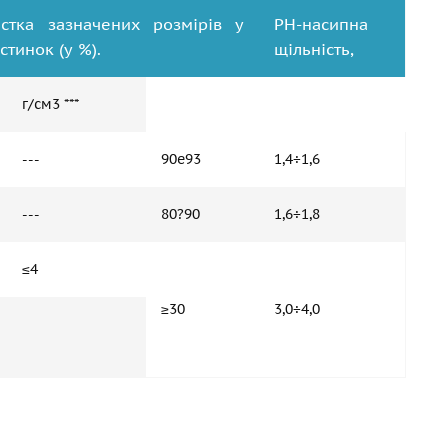
стка зазначених розмірів у
PH-насипна
стинок (у %).
щільність,
г/см3 ***
---
90е93
1,4÷1,6
---
80?90
1,6÷1,8
≤4
≥30
3,0÷4,0