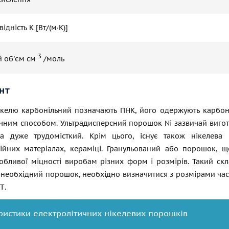
ідність К [Вт/(м·К)]
3
 об'єм см
/моль
нт
келю карбонільний позначають ПНК, його одержують карбон
ичним способом. Ультрадисперсний порошок Ni зазвичай вигот
а дуже трудомісткий. Крім цього, існує також нікелева 
ційних матеріалах, кераміці. Гранульований або порошок, що
обливої міцності виробам різних форм і розмірів. Такий с
еобхідний порошок, необхідно визначитися з розмірами части
Т.
ристики електролітичних нікелевих порошків