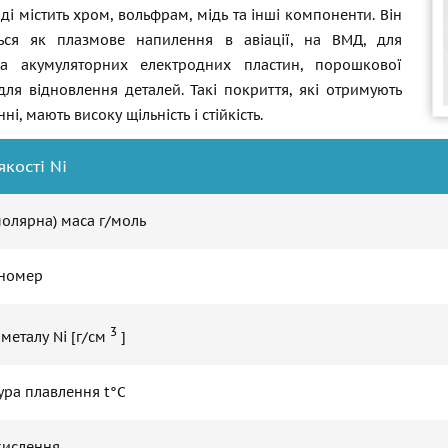
ді містить хром, вольфрам, мідь та інші компоненти. Він
ться як плазмове напилення в авіації, на ВМД, для
ва акумуляторних електродних пластин, порошкової
 для відновлення деталей. Такі покриття, які отримують
і, мають високу щільність і стійкість.
якості Ni
молярна) маса г/моль
номер
3
 металу Ni [г/см
]
ура плавлення t°С
кислення