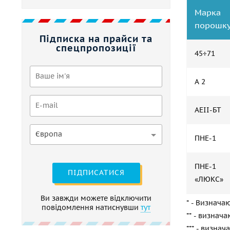
Марка
порошк
Підписка на прайси та
спецпропозиції
45÷71
А 2
АЕІІ-БТ
Європа
ПНЕ-1
ПНЕ-1
ПІДПИСАТИСЯ
«ЛЮКС»
Ви завжди можете відключити
* - Визнача
повідомлення натиснувши
тут
** - визнач
*** - визна