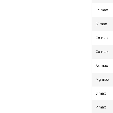
Fe max
Si max
Co max
Cu max
As max
Mg max
S max
P max