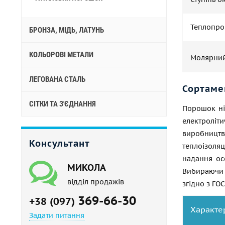
Теплопров
БРОНЗА, МІДЬ, ЛАТУНЬ
КОЛЬОРОВІ МЕТАЛИ
Молярний
ЛЕГОВАНА СТАЛЬ
Сортаме
СІТКИ ТА З'ЄДНАННЯ
Порошок ні
електроліт
виробництв
Консультант
теплоізоля
надання ос
МИКОЛА
Вибираючи н
відділ продажів
згідно з ГОС
369-66-30
+38 (097)
Характе
Задати питання