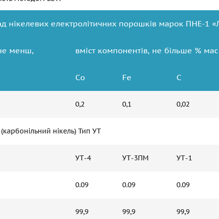
ад нікелевих електролітичних порошків марок ПНЕ-1 «Л
не менш,
вміст компонентів, не більше % мас
Сo
Fe
C
0,2
0,1
0,02
 (карбонільний нікель) Тип УТ
УТ-4
УТ-3ПМ
УТ-1
0.09
0.09
0.09
99,9
99,9
99,9