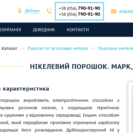
790-91-90
+38 (056)
Дніпро
avglo
790-91-90
+38 (056)
КОМПАНІЯ
ДОВІДНИК
КОНТАКТИ
Каталог
Рідкісні та тугоплавкі метали
Порошки метале
НІКЕЛЕВИЙ ПОРОШОК. МАРК,
а характеристика
 порошок виробляють електролітичним способом з
льових розчинів нікелю, з подальшою термічною
а сушінням у відновному середовищі. Іншим способом
ьний, який передбачає проміжне отримання карбонілу
подальше його розкладання. Дрібнодисперсний Ni у