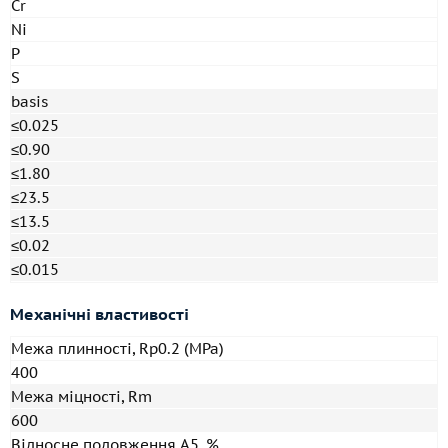
Cr
Ni
P
S
basis
≤0.025
≤0.90
≤1.80
≤23.5
≤13.5
≤0.02
≤0.015
Механічні властивості
Межа плинності, Rp0.2 (MPa)
400
Межа міцності, Rm
600
Відносне подовження A5, %