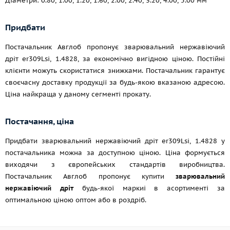
Діаметри: 0.80, 1.00, 1.20, 1.60, 2.00, 2.40, 3.20, 4.00, 5.00 мм
Придбати
Постачальник Авглоб пропонує зварювальний нержавіючий
дріт er309Lsi, 1.4828, за економічно вигідною ціною. Постійні
клієнти можуть скористатися знижками. Постачальник гарантує
своєчасну доставку продукції за будь-якою вказаною адресою.
Ціна найкраща у даному сегменті прокату.
Постачання, ціна
Придбати зварювальний нержавіючий дріт er309Lsi, 1.4828 у
постачальника можна за доступною ціною. Ціна формується
виходячи з європейських стандартів виробництва.
Постачальник Авглоб пропонує купити
зварювальний
нержавіючий дріт
будь-якої маркиi в асортименті за
оптимальною ціною оптом або в роздріб.