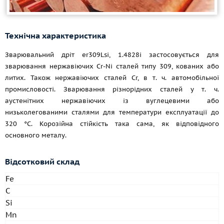
Технічна характеристика
Зварювальний дріт er309Lsi, 1.4828i застосовується для
зварювання нержавіючих Cr-Ni сталей типу 309, кованих або
литих. Також нержавіючих сталей Cr,
в т. ч.
автомобільної
промисловості. Зварювання різнорідних сталей
у т. ч.
аустенітних нержавіючих із вуглецевими або
низьколегованими сталями для температури експлуатації до
320 °C. Корозійна стійкість така сама, як відповідного
основного металу.
Відсотковий склад
Fe
C
Si
Mn