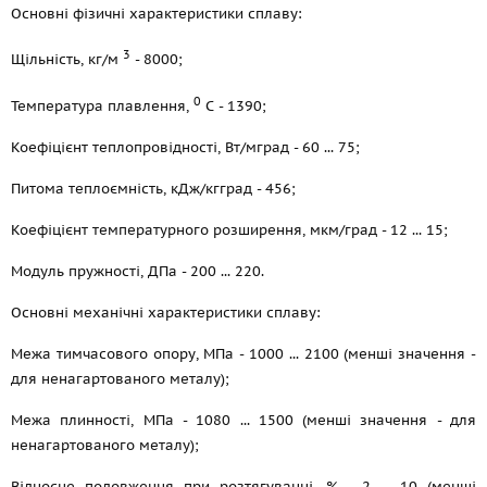
Основні фізичні характеристики сплаву:
3
Щільність, кг/м
- 8000;
0
Температура плавлення,
С - 1390;
Коефіцієнт теплопровідності, Вт/мград - 60 ... 75;
Питома теплоємність, кДж/кгград - 456;
Коефіцієнт температурного розширення, мкм/град - 12 ... 15;
Модуль пружності, ДПа - 200 ... 220.
Основні механічні характеристики сплаву:
Межа тимчасового опору, МПа - 1000 ... 2100 (менші значення -
для ненагартованого металу);
Межа плинності, МПа - 1080 ... 1500 (менші значення - для
ненагартованого металу);
Відносне подовження при розтягуванні, % - 2 ... 10 (менші