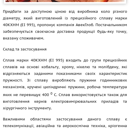
Придбати за доступною ціною від виробника коло різного
діаметру, який виготовлений із прецизійного сплаву марки
40КХНМ (ЕІ 995), пропонує компанія АвекГлоб. Постачальником
забезпечується своєчасна доставка продукції будь-яку точку,
вказану споживачем.
Склад та застосування
Сплав марки 40КХНМ (ЕІ 995) входить до групи прецизійних
сплавів на основі кобальту, хрому, нікелю та молібдену, які
відрізняються заданими показниками своїх характеристик
пружності. Зі сплаву виробляють пружини годинникових
механізмів, кручені циліндричні пружини, робоча температура
0
яких не перевищує 400
С. Сплав використовується також для
виготовлення кернів електровимірювальних приладів та
хірургічного інструменту.
Важливими областями застосування даного сплаву є
телекомунікації, авіаційна та аерокосмічна техніка, кріогенна