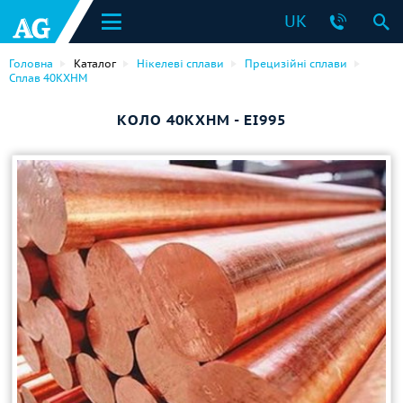
UK
Головна
Каталог
Нікелеві сплави
Прецизійні сплави
Сплав 40КХНМ
КОЛО 40КХНМ - ЕІ995