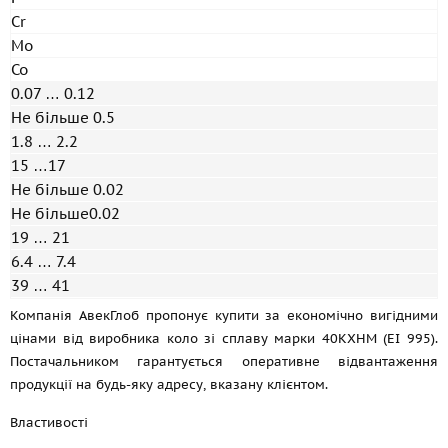
Cr
Mo
Co
0.07 … 0.12
Не більше 0.5
1.8 … 2.2
15 …17
Не більше 0.02
Не більше0.02
19 … 21
6.4 … 7.4
39 … 41
Компанія АвекГлоб пропонує купити за економічно вигідними
цінами від виробника коло зі сплаву марки 40КХНМ (ЕІ 995).
Постачальником гарантується оперативне відвантаження
продукції на будь-яку адресу, вказану клієнтом.
Властивості