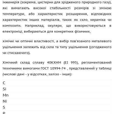
інженерія (зокрема, цистерни для зрідженого природного газу),
які вимагають високої стабільності розмірів зі зміною
температури, або характеристик розширення, відповідних
характеристик інших матеріалів, таких як скло, кераміка чи
композити. Наприклад, окуляри, що використовуються в
електроніці, вибираються для конкретних фізичних,
хімічні чи оптичні властивості, а вибір пов'язаного металевого
ущільнення залежить від скла та типу ущільнення (узгодженого
чи стискаючого).
Хімічний склад сплаву 40КХНМ (ЕІ 995), регламентований
технічними вимогами
ГОСТ 10994-74
, представлений у таблиці
(числові дані - у відсотках, залізо - інше):
C
Si
Mn
Ni
S
P