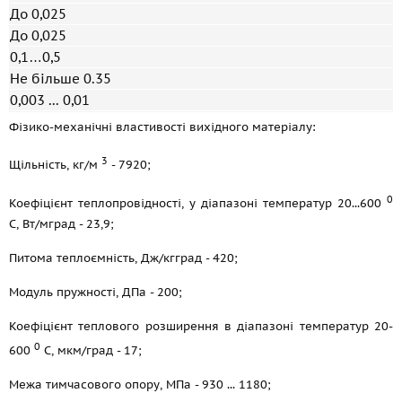
До 0,025
До 0,025
0,1…0,5
Не більше 0.35
0,003 ... 0,01
Фізико-механічні властивості вихідного матеріалу:
3
Щільність, кг/м
- 7920;
0
Коефіцієнт теплопровідності, у діапазоні температур 20...600
С, Вт/мград - 23,9;
Питома теплоємність, Дж/кгград - 420;
Модуль пружності, ДПа - 200;
Коефіцієнт теплового розширення в діапазоні температур 20-
0
600
С, мкм/град - 17;
Межа тимчасового опору, МПа - 930 ... 1180;