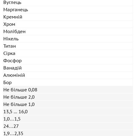
Вуглець
Марганець
Кремній
Хром
Молібден
Нікель
Титан
Сірка
Фосфор
Ванадій
Алюміній
Бор
Не більше 0,08
Не більше 2,0
Не більше 1,0
13,5 ... 16,0
1,0…1,5
24…27
1,9…2,35