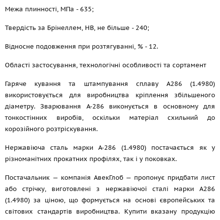
Межа плинності, МПа - 635;
Твердість за Брінеллем, НВ, не більше - 240;
Відносне подовження при розтягуванні, % - 12.
Області застосування, технологічні особливості та сортамент
Гаряче кування та штампування сплаву A286 (1.4980)
використовується для виробництва кріплення збільшеного
діаметру. Зварювання A-286 виконується в основному для
тонкостінних виробів, оскільки матеріал схильний до
корозійного розтріскування.
Нержавіюча сталь марки A-286 (1.4980) постачається як у
різноманітних прокатних профілях, так і у поковках.
Постачальник — компанія АвекГлоб — пропонує придбати лист
або стрічку, виготовлені з нержавіючої сталі марки A286
(1.4980) за ціною, що формується на основі європейських та
світових стандартів виробництва. Купити вказану продукцію