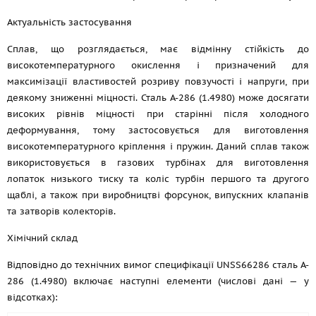
Актуальність застосування
Сплав, що розглядається, має відмінну стійкість до
високотемпературного окислення і призначений для
максимізації властивостей розриву повзучості і напруги, при
деякому зниженні міцності. Сталь A-286 (1.4980) може досягати
високих рівнів міцності при старінні після холодного
деформування, тому застосовується для виготовлення
високотемпературного кріплення і пружин. Даний сплав також
використовується в газових турбінах для виготовлення
лопаток низького тиску та коліс турбін першого та другого
щаблі, а також при виробництві форсунок, випускних клапанів
та затворів колекторів.
Хімічний склад
Відповідно до технічних вимог специфікації UNSS66286 сталь A-
286 (1.4980) включає наступні елементи (числові дані — у
відсотках):