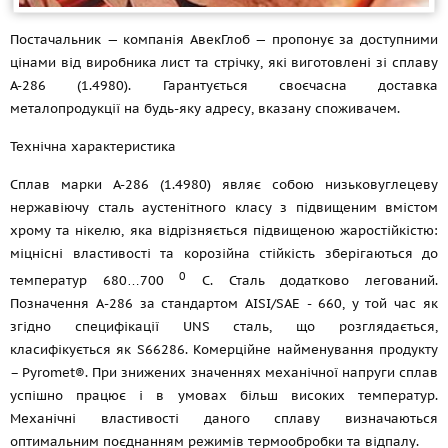
Постачальник — компанія АвекГлоб — пропонує за доступними
цінами від виробника лист та стрічку, які виготовлені зі сплаву
A-286 (1.4980). Гарантується своєчасна доставка
металопродукції на будь-яку адресу, вказану споживачем.
Технічна характеристика
Сплав марки A-286 (1.4980) являє собою низьковуглецеву
нержавіючу сталь аустенітного класу з підвищеним вмістом
хрому та нікелю, яка відрізняється підвищеною жаростійкістю:
міцнісні властивості та корозійна стійкість зберігаються до
0
температур 680…700
С. Сталь додатково легований.
Позначення А-286 за стандартом AISI/SAE - 660, у той час як
згідно специфікації UNS сталь, що розглядається,
класифікується як S66286. Комерційне найменування продукту
– Pyromet®. При знижених значеннях механічної напруги сплав
успішно працює і в умовах більш високих температур.
Механічні властивості даного сплаву визначаються
оптимальним поєднанням режимів термообробки та відпалу.