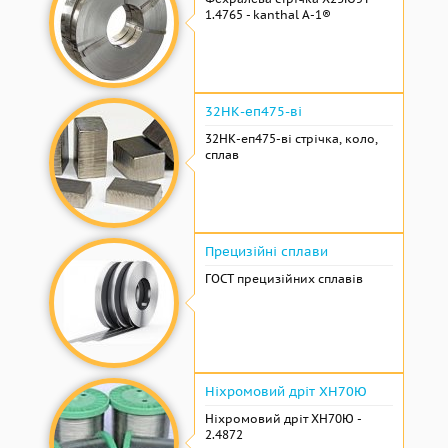
1.4765 - kanthal A-1®
32НК-еп475-ві
32НК-еп475-ві стрічка, коло,
сплав
Прецизійні сплави
ГОСТ прецизійних сплавів
Ніхромовий дріт ХН70Ю
Ніхромовий дріт ХН70Ю -
2.4872