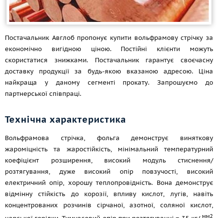
Постачальник Авглоб пропонує купити вольфрамову стрічку за
економічно вигідною ціною. Постійні клієнти можуть
скористатися знижками. Постачальник гарантує своєчасну
доставку продукції за будь-якою вказаною адресою. Ціна
найкраща у даному сегменті прокату. Запрошуємо до
партнерської співпраці.
Технічна характеристика
Вольфрамова стрічка, фольга демонструє виняткову
жароміцність та жаростійкість, мінімальний температурний
коефіцієнт розширення, високий модуль стиснення/
розтягування, дуже високий опір повзучості, високий
електричний опір, хорошу теплопровідність. Вона демонструє
відмінну стійкість до корозії, впливу кислот, лугів, навіть
концентрованих розчинів сірчаної, азотної, соляної кислот,
мм2