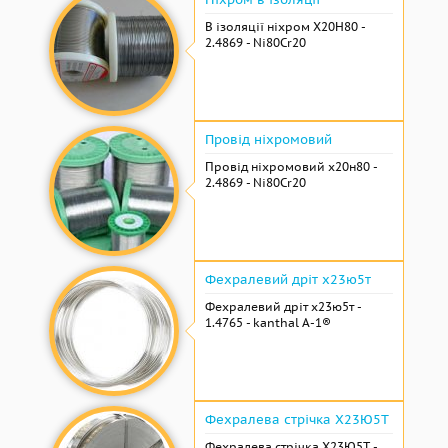
В ізоляції ніхром Х20Н80 -
2.4869 - Ni80Cr20
Провід ніхромовий
Провід ніхромовий х20н80 -
2.4869 - Ni80Cr20
Фехралевий дріт х23ю5т
Фехралевий дріт х23ю5т -
1.4765 - kanthal A-1®
Фехралева стрічка Х23Ю5Т
Фехралева стрічка Х23Ю5Т -