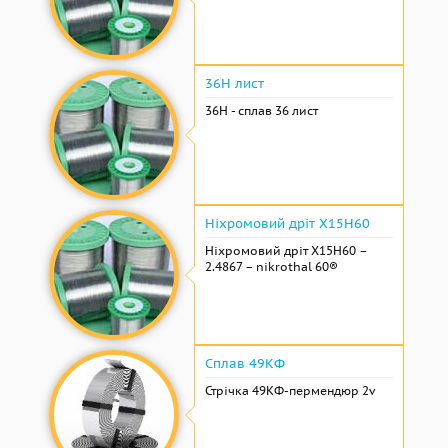
36Н лист
36Н - сплав 36 лист
Ніхромовий дріт Х15Н60
Ніхромовий дріт Х15Н60 –
2.4867 – nikrothal 60®
Сплав 49КФ
Стрічка 49КФ-пермендюр 2v