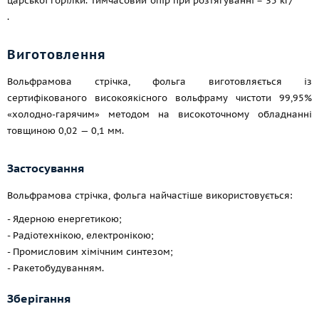
царської горілки. Тимчасовий опір при розтягуванні = 35 кг/
.
Виготовлення
Вольфрамова стрічка, фольга виготовляється із
сертифікованого високоякісного вольфраму чистоти 99,95%
«холодно-гарячим» методом на високоточному обладнанні
товщиною 0,02 — 0,1 мм.
Застосування
Вольфрамова стрічка, фольга найчастіше використовується:
- Ядерною енергетикою;
- Радіотехнікою, електронікою;
- Промисловим хімічним синтезом;
- Ракетобудуванням.
Зберігання