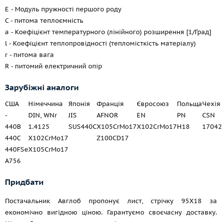
E - Модуль пружності першого роду
C - питома теплоємність
a - Коефіцієнт температурного (лінійного) розширення [1/Град]
l - Коефіцієнт теплопровідності (тепломісткість матеріалу)
r - питома вага
R - питомий електричний опір
Зарубіжні аналоги
США
Німеччина
Японія
Франція
Євросоюз
Польща
Чехія
-
DIN, WNr
JIS
AFNOR
EN
PN
CSN
440B
1.4125
SUS440C
X105CrMo17
X102CrMo17
H18
17042
440C
X102CrMo17
Z100CD17
440FSe
X105CrMo17
A756
Придбати
Постачальник Авглоб пропонує лист, стрічку 95Х18 за
економічно вигідною ціною. Гарантуємо своєчасну доставку.