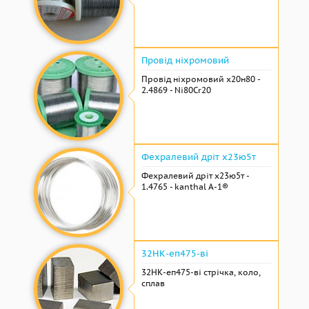
Провід ніхромовий
Провід ніхромовий х20н80 -
2.4869 - Ni80Cr20
Фехралевий дріт х23ю5т
Фехралевий дріт х23ю5т -
1.4765 - kanthal A-1®
32НК-еп475-ві
32НК-еп475-ві стрічка, коло,
сплав