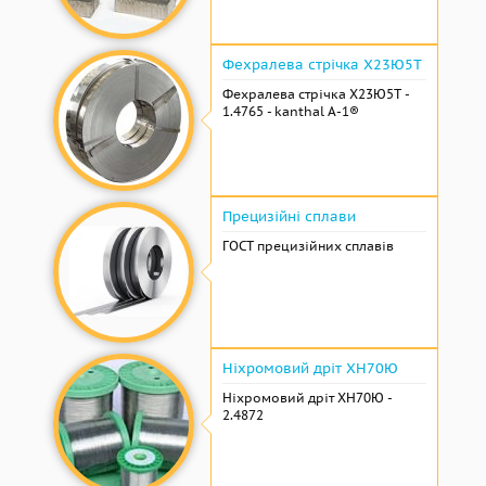
Фехралева стрічка Х23Ю5Т
Фехралева стрічка Х23Ю5Т -
1.4765 - kanthal A-1®
Прецизійні сплави
ГОСТ прецизійних сплавів
Ніхромовий дріт ХН70Ю
Ніхромовий дріт ХН70Ю -
2.4872