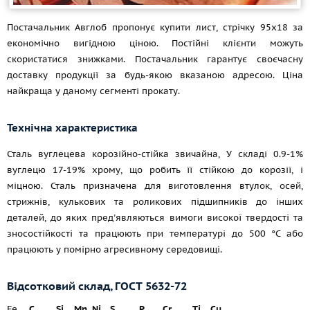
Постачальник Авглоб пропонує купити лист, стрічку 95х18 за
економічно вигідною ціною. Постійні клієнти можуть
скористатися знижками. Постачальник гарантує своєчасну
доставку продукції за будь-якою вказаною адресою. Ціна
найкраща у даному сегменті прокату.
Технічна характеристика
Сталь вуглецева корозійно-стійка звичайна, У складі 0.9-1%
вуглецю 17-19% хрому, що робить її стійкою до корозії, і
міцною. Сталь призначена для виготовлення втулок, осей,
стрижнів, кулькових та роликових підшипників до інших
деталей, до яких пред'являються вимоги високої твердості та
зносостійкості та працюють при температурі до 500 °C або
працюють у помірно агресивному середовищі.
Відсотковий склад,
ГОСТ 5632-72
Fe
C
Si
Mn
Ni
S
P
Cr
Ti
Cu