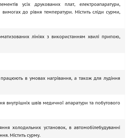
ементів усіх друкованих плат, електроапаратури,
вимогах до рівня температури. Містить сліди сурми,
матизованих лініях з використанням хвилі припою,
і працюють в умовах нагрівання, а також для лудіння
ня внутрішніх швів медичної апаратури та побутового
яння холодильних установок, в автомобілебудуванні
ня. Містить сурму.