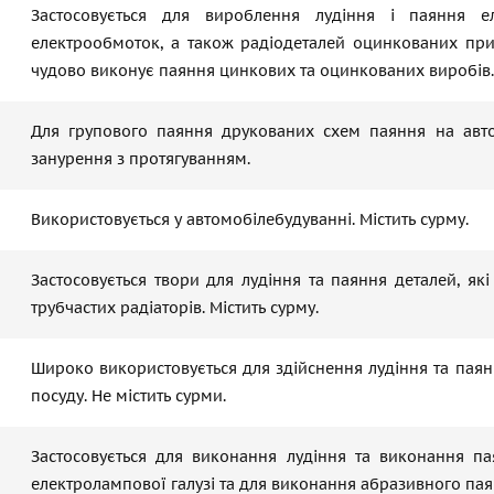
Застосовується для вироблення лудіння і паяння ел
електрообмоток, а також радіодеталей оцинкованих при 
чудово виконує паяння цинкових та оцинкованих виробів.
Для групового паяння друкованих схем паяння на авто
занурення з протягуванням.
Використовується у автомобілебудуванні. Містить сурму.
Застосовується твори для лудіння та паяння деталей, як
трубчастих радіаторів. Містить сурму.
Широко використовується для здійснення лудіння та паян
посуду. Не містить сурми.
Застосовується для виконання лудіння та виконання па
електролампової галузі та для виконання абразивного паян