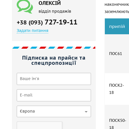
ОЛЕКСІЙ
наконечник
відділ продажів
заземлюють
727-19-11
+38 (093)
припій
Задати питання
ПОС61
Підписка на прайси та
спецпропозиції
ПОСК2-
18
Європа
ПОСК50-
18