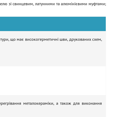
белю зі свинцевим, латунними та алюмінієвими муфтами;
атури, що має високогерметичні шви, друкованих схем,
ерегрівання металокераміки, а також для виконання