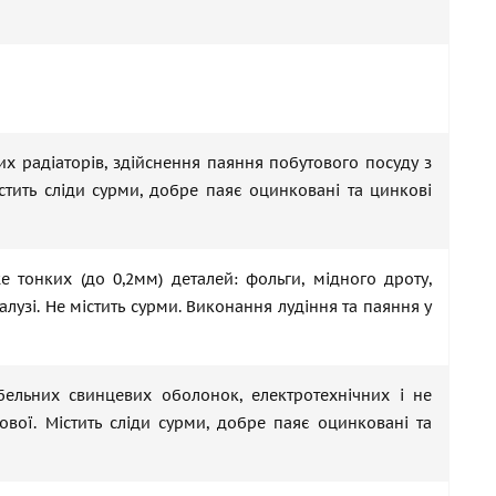
их радіаторів, здійснення паяння побутового посуду з
тить сліди сурми, добре паяє оцинковані та цинкові
е тонких (до 0,2мм) деталей: фольги, мідного дроту,
лузі. Не містить сурми. Виконання лудіння та паяння у
бельних свинцевих оболонок, електротехнічних і не
ової. Містить сліди сурми, добре паяє оцинковані та