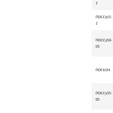
2
ПОССу15-
2
ПОССу50-
05
ПОС61М
ПОССу35-
05