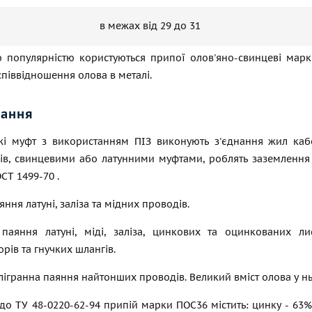
в межах від 29 до 31
 популярністю користуються припої олов'яно-свинцеві марк
співвідношення олова в металі.
вання
і муфт з використанням ПІЗ виконують з'єднання жил кабел
ів, свинцевими або латунними муфтами, роблять заземлення м
ОСТ 1499-70
.
аяння латуні, заліза та мідних проводів.
паяння латуні, міді, заліза, цинкових та оцинкованих лис
рів та гнучких шлангів.
філігранна паяння найтонших проводів. Великий вміст олова у
до ТУ 48-0220-62-94 припій марки ПОС36 містить: цинку - 63%