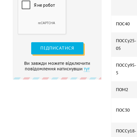
ПОС40
ПОССу25-
ПІДПИСАТИСЯ
05
Ви завжди можете відключити
ПОССу95-
повідомлення натиснувши
тут
5
ПОМ2
ПОС30
ПОССу18-