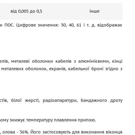
від 0,005 до 0,5
інше
и ПОС. Цифрове значення: 30, 40, 61
і т. д.
відображає
ів, металеві оболонки кабелів з алюмінієвими, кінці
еталевих оболонок, екранів, кабельної броні згідно з
тів, білої жерсті, радіоапаратури, бандажного дроту
 ньому знижує температуру плавлення припою.
, олова - 36%. Його застосовують для виконання віконця