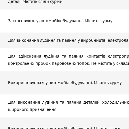
деталі. Містить сліди сурми.
Застосовують у автомобілебудуванні. Містить сурму.
Для виконання лудіння та паяння у виробництві електролам
Для здійснення лудіння та паяння контактів електроп
контрольних пробок паровозних топок. Не містить у складі
Використовується у автомобілебудуванні. Містить сурму
Для виконання лудіння та паяння деталей холодильникі
широкого призначення.
Використовується у автомобілебудуванні. Містять сурму.