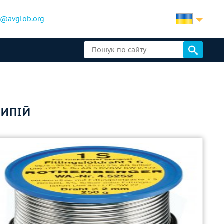
b@avglob.org
РИПІЙ