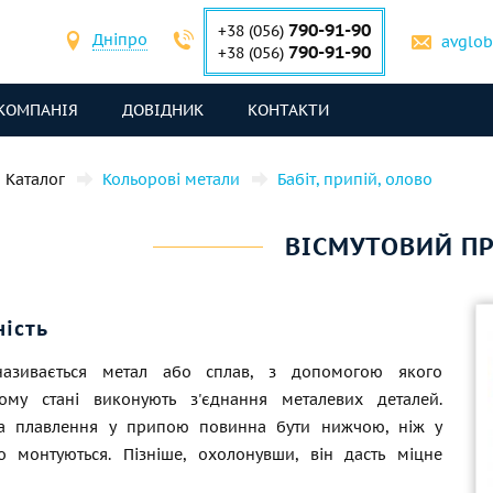
790-91-90
+38 (056)
Дніпро
avglo
790-91-90
+38 (056)
КОМПАНІЯ
ДОВІДНИК
КОНТАКТИ
Каталог
Кольорові метали
Бабіт, припій, олово
ВІСМУТОВИЙ П
ність
азивається метал або сплав, з допомогою якого
ому стані виконують з'єднання металевих деталей.
ра плавлення у припою повинна бути нижчою, ніж у
о монтуються. Пізніше, охолонувши, він дасть міцне