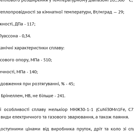
теплопровідності за кімнатної температури, Вт/мград — 29;
ності, ДПа - 117;
уассона - 0,34.
анічні характеристики сплаву:
ового опору, МПа - 510;
чності, МПа - 140;
довження при розтягуванні, % - 45;
 Брінеллем, НВ, не більше - 241.
ні особливості сплаву мельхіор МНЖ30-1-1 (CuNi30Mn1Fe, C
 види електричного та газового зварювання, а також паяння.
доступними цінами від виробника пруток, дріт та коло зі с