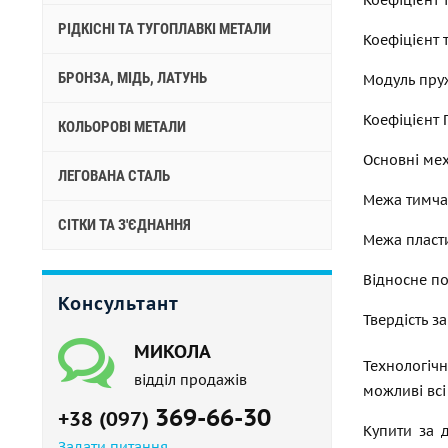
РІДКІСНІ ТА ТУГОПЛАВКІ МЕТАЛИ
Коефіцієнт 
БРОНЗА, МІДЬ, ЛАТУНЬ
Модуль пруж
Коефіцієнт П
КОЛЬОРОВІ МЕТАЛИ
Основні мех
ЛЕГОВАНА СТАЛЬ
Межа тимчас
СІТКИ ТА З'ЄДНАННЯ
Межа пласти
Відносне по
Консультант
Твердість за
МИКОЛА
Технологіч
відділ продажів
можливі всі
369-66-30
+38 (097)
Купити за 
Задати питання