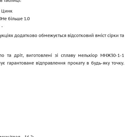
 таблиці:
Цинк
0
Не більше 1.0
-
укціях додатково обмежується відсотковий вміст сірки та
о та дріт, виготовлені зі сплаву мельхіор МНЖ30-1-1
ує гарантоване відправлення прокату в будь-яку точку.
мкм/град - 16,2;