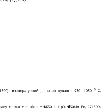
0
71500): температурний діапазон кування 930…1030
С,
плаву марки мельхіор МНЖ30−1-1 (CuNi30Mn1Fe, C71500)