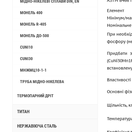
ASTM B466 і
МІДНО-НІКЕЛЕВІ СПЛАВИ DIN, EN
Елемент
МОНЕЛЬ 400
Мінімум/ма
МОНЕЛЬ R-405
Номінальне
При необхід
МОНЕЛЬ ДО-500
фосфору (не
CUNI10
Придбати з
CUNI30
(CuNi30Mn1
встановлену
МНЖМЦ10-1-1
Властивості
ТРУБА МІДНО-НІКЕЛЕВА
Основні фіз
ТЕРМОПАРНИЙ ДРІТ
Щільність, 
ТИТАН
Температур
НЕРЖАВІЮЧА СТАЛЬ
Коефіцієнт 