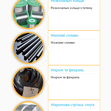
Розкочальні кільця
Розкочальні кільця з титану
Нікелеві сплави
Нікелеві сплави
Ніхром та фехраль
Ніхром та фехраль
Ніхромова стрічка, смуга