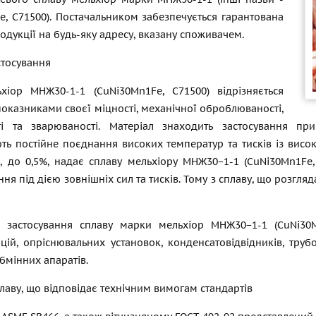
e, C71500). Постачальником забезпечується гарантована
одукції на будь-яку адресу, вказану споживачем.
стосування
хіор МНЖ30-1-1 (CuNi30Mn1Fe, C71500) відрізняється
оказниками своєї міцності, механічної оброблюваності,
ті та зварюваності. Матеріал знаходить застосування пр
ть постійне поєднання високих температур та тисків із висо
а, до 0,5%, надає сплаву мельхіору МНЖ30−1-1 (CuNi30Mn1Fe,
ння під дією зовнішніх сил та тисків. Тому з сплаву, що розг
 застосування сплаву марки мельхіор МНЖ30−1-1 (CuNi30
нцій, опріснювальних установок, конденсатовідвідників, тру
бмінних апаратів.
лаву, що відповідає технічним вимогам стандартів