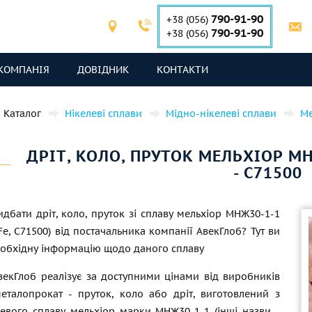
790-91-90
+38 (056)
790-91-90
+38 (056)
КОМПАНІЯ
ДОВІДНИК
КОНТАКТИ
Каталог
Нікелеві сплави
Мідно-нікелеві сплави
Ме
ДРІТ, КОЛО, ПРУТОК МЕЛЬХІОР МН
- C71500
дбати дріт, коло, пруток зі сплаву мельхіор МНЖ30-1-1
e, C71500) від постачальника компанії АвекГлоб? Тут ви
еобхідну інформацію щодо даного сплаву
векГлоб реалізує за доступними цінами від виробників
еталопрокат - пруток, коло або дріт, виготовлений з
левого сплаву мельхіор марки МНЖ30-1-1 (інші назви -