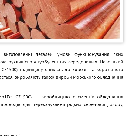
и виготовленні деталей, умови функціонування яких
кою рухливістю у турбулентних середовищах. Невеликий
 C71500) підвищену стійкість до корозії та корозійного
лядається, виробляють також вироби морського обладнання
Mn1Fe, C71500) — виробництво елементів обладнання
бопроводів для перекачування рідких середовищ хлору,