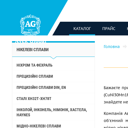
КАТАЛОГ
ПРАЙС
Головна
НІКЕЛЕВІ СПЛАВИ
НІХРОМ ТА ФЕХРАЛЬ
ПРЕЦИЗІЙНІ СПЛАВИ
ПРЕЦИЗІЙНІ СПЛАВИ DIN, EN
Бажаєте при
(CuNi30Mn1F
СТАЛІ ХН32Т-ХН78Т
знайдете н
ІНКОЛОЙ, ІНКОНЕЛЬ, НІМОНІК, ХАСТЕЛА,
Компанія А
HAYNES
об'ємний м
МІДНО-НІКЕЛЕВІ СПЛАВИ
мідно-ніке