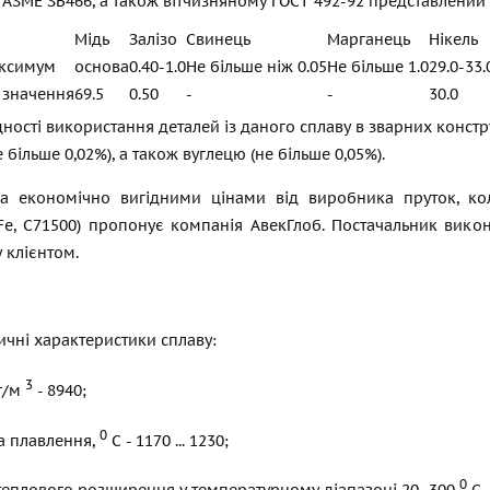
 ASME SB466, а також вітчизняному
ГОСТ 492-92
представлений в
Мідь
Залізо
Свинець
Марганець
Нікель
ксимум
основа
0.40-1.0
Не більше ніж 0.05
Не більше 1.0
29.0-33.
 значення
69.5
0.50
-
-
30.0
ності використання деталей із даного сплаву в зварних констр
 більше 0,02%), а також вуглецю (не більше 0,05%).
а економічно вигідними цінами від виробника пруток, кол
Fe, C71500) пропонує компанія АвекГлоб. Постачальник викон
 клієнтом.
ичні характеристики сплаву:
3
кг/м
- 8940;
0
а плавлення,
С - 1170 ... 1230;
0
теплового розширення у температурному діапазоні 20...300
С, 