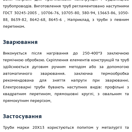
трубопроводів. Виготовлення труб регламентовано наступними
ГОСТ 30245-2003
, 10706-76, 10705-80, 380-94, 13663-86, 1050-
88, 8639-82, 8642-68, 8645-6 , Наприклад, з труби з певним
перетином.
Зварювання
Виконується після нагрівання до 250-400°З заключною
термічною обробкою. Скріплення елементів конструкцій та труб
здійснюється дуговим ручним методом або за допомогою
автоматичного зварювання. заключна термообробка
рекомендована для зняття напруги при зварюванні.
Електрозварні труби бувають наступних видів: профільні з
квадратним перетином, прямошовні круглі, з овальним та
прямокутним перерізом,
Застосування
Труби марки 20Х13 користуються попитом у металургії та