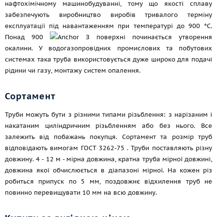
нафтохімічному машинобудуванні, тому що якості сплаву
забезпечують виробництво виробів тривалого терміну
експлуатації під навантаженням при температурі до 900 °C.
Понад 900
З поверхні починається утворення
окалини. У водогазопровідних промислових та побутових
системах така труба використовується дуже широко для подачі
рідини чи газу, монтажу систем опалення.
Сортамент
Труби можуть бути з різними типами різьблення: з нарізаним і
накатаним циліндричним різьбленням або без нього. Все
залежить від побажань покупця. Сортамент та розмір труб
відповідають вимогам
ГОСТ 3262-75
. Труби поставляють різну
довжину. 4 - 12 м - мірна довжина, кратна труба мірної довжині,
довжина якої обчислюється в діапазоні мірної. На кожен різ
робиться припуск по 5 мм, поздовжнє відхилення труб не
повинно перевищувати 10 мм на всю довжину.