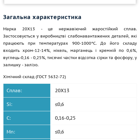
Загальна характеристика
Марка 20Х13 - це нержавіючий жаростійкий сплав.
Застосовується у виробництві слабонавантажених деталей, які
працюють при температурах 900-1000°С. До його складу
входить хром-12-14%, нікель, марганець і кремній по 0,6%,
вуглець-0,16 - 0,25%, тисячні частки відсотка сірки та фосфору, у
залишку - залізо.
Хімічний склад (ГОСТ 5632-72)
Сплав:
20Х13
Si:
≤0,6
C:
0,16-0,25
Mn:
≤0,6