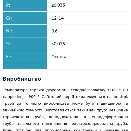
P:
≤0,035
Cr:
12-14
Ni:
0,6
S:
≤0,025
Fe:
Основа
Виробництво
Температура гарячої деформації складає спочатку 1100 ° C і
наприкінці - 900 ° C. Готовий виріб охолоджується на повітрі.
Труби за точністю виробництва може бути підвищеною та
звичайною точності. Виготовляються такі види труб: безшовна
гарячекатана труба, холоднокатана та теплодеформована
труба загального призначення, електрозварювальна труба.
Вони потрібні для промислових конструкцій і будівництва