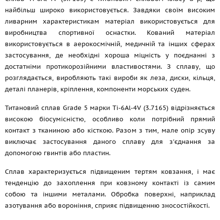
найбільш широко використовується. Завдяки своїм високим
ливарним характеристикам матеріал використовується для
виробництва спортивної оснастки. Кований матеріал
використовується в аерокосмічній, медичній та інших сферах
застосування, де необхідні хороша міцність у поєднанні з
достатніми протикорозійними властивостями. З сплаву, що
розглядається, виробляють такі вироби як леза, диски, кільця,
деталі планерів, кріплення, компоненти морських суден.
Титановий сплав Grade 5 марки Ti-6Al-4V (3.7165) відрізняється
високою біосумісністю, особливо коли потрібний прямий
контакт з тканиною або кісткою. Разом з тим, мале опір зсуву
виключає застосування даного сплаву для з'єднання за
допомогою гвинтів або пластин.
Сплав характеризується підвищеним тертям ковзання, і має
тенденцію до захоплення при ковзному контакті із самим
собою та іншими металами. Обробка поверхні, наприклад
азотування або вороніння, сприяє підвищенню зносостійкості.