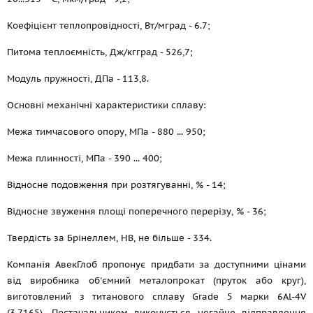
Коефіцієнт теплопровідності, Вт/мград - 6.7;
Питома теплоємність, Дж/кгград - 526,7;
Модуль пружності, ДПа - 113,8.
Основні механічні характеристики сплаву:
Межа тимчасового опору, МПа - 880 ... 950;
Межа плинності, МПа - 390 ... 400;
Відносне подовження при розтягуванні, % - 14;
Відносне звуження площі поперечного перерізу, % - 36;
Твердість за Брінеллем, НВ, не більше - 334.
Компанія АвекГлоб пропонує придбати за доступними цінами
від виробника об'ємний металопрокат (пруток або круг),
виготовлений з титанового сплаву Grade 5 марки 6Al-4V
(3.7165). Постачальником виконується негайне відправлення