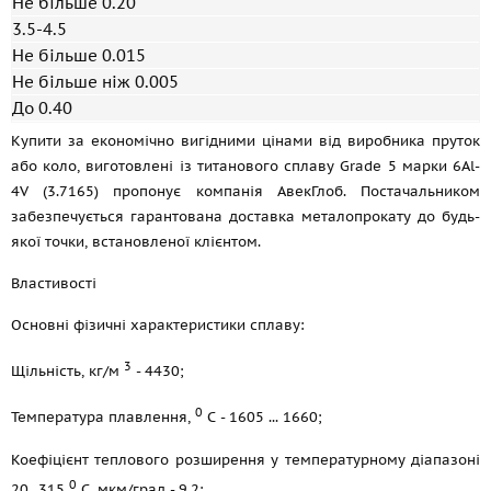
Не більше 0.20
3.5-4.5
Не більше 0.015
Не більше ніж 0.005
До 0.40
Купити за економічно вигідними цінами від виробника пруток
або коло, виготовлені із титанового сплаву Grade 5 марки 6Al-
4V (3.7165) пропонує компанія АвекГлоб. Постачальником
забезпечується гарантована доставка металопрокату до будь-
якої точки, встановленої клієнтом.
Властивості
Основні фізичні характеристики сплаву:
3
Щільність, кг/м
- 4430;
0
Температура плавлення,
С - 1605 ... 1660;
Коефіцієнт теплового розширення у температурному діапазоні
0
20...315
С, мкм/град - 9,2;