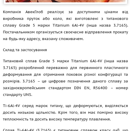
Компанія АвекГлоб реалізує за доступними цінами від
виробника пруток або коло, які виготовлені з титанового
сплаву Grade 5 марки Titanium 6Al-4V (інша назва 3.7165).
Постачальником організується своєчасне відправлення прокату
на будь-яку адресу, вказану споживачем.
Склад та застосування
Титановий сплав Grade 5 марки Titanium 6Al-4V (інша назва
3.7165) розроблений переважно для первинного пластичного
деформування для отримання поковок різної конфігурації та
розмірів. 3.7165 – це цифрове позначення даного сплаву за
західноєвропейським стандартом DIN EN, R56400 – номер
стандарту UNS.
Ti-6Al-4V серед марок титану, що деформуються, виділяється
досить низькою щільністю. Крім того, він має помірно високу
теплоємність та досить високу температуру плавлення.
Сплав Ti-6Al-4V (3.7165) є титановим сплавом класу α+β, що