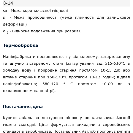
8-14
sв - Межа короткочасної міцності
sT - Межа пропорційності (межа плинності для залишкової
деформації)
d
- Відносне подовження при розриві.
5
Термообробка
Напівфабрикати поставляються у відпаленому, загартованому
та штучно зістареному стані (загартування від 515-530°С в
холодну воду і природне старіння протягом 10-15 діб або
штучне старіння при 160-170°С протягом 10-12 годин; відпал
напівфабрикатів; 380-420 ° С протягом 10-60 хв з
охолодженням на повітрі).
Постачання, ціна
Купити авіаль за доступною ціною у постачальника Авглоб
можна сьогодні. Ціна формується виходячи з європейських
стандартів виробництва. Постачальник Авглоб пропонує купити