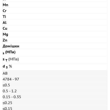
Mn
Cr
Ti
Al
Cu
Mg
Zn
Домішки
(МПа)
s
s
(МПа)
T
d
%
5
АВ
4784 - 97
≤0.5
0.5 - 1.2
0.15 - 0.35
≤0.25
≤0.15