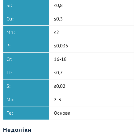
Si:
≤0,8
Cu:
≤0,3
Mn:
≤2
P:
≤0,035
Cr:
16-18
Ti:
≤0,7
S:
≤0,02
Mo:
2-3
Fe:
Основа
Недоліки