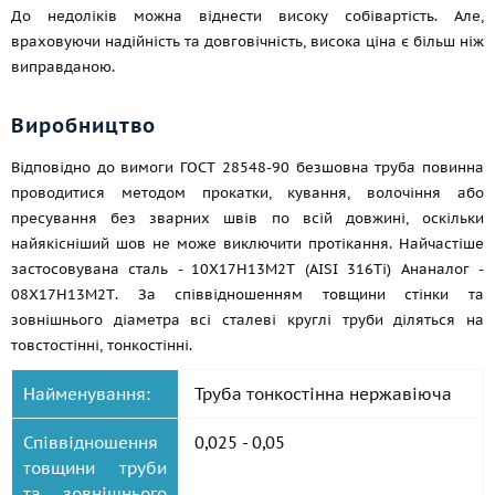
До недоліків можна віднести високу собівартість. Але,
враховуючи надійність та довговічність, висока ціна є більш ніж
виправданою.
Виробництво
Відповідно до вимоги
ГОСТ 28548-90
безшовна труба повинна
проводитися методом прокатки, кування, волочіння або
пресування без зварних швів по всій довжині, оскільки
найякісніший шов не може виключити протікання. Найчастіше
застосовувана сталь - 10Х17Н13М2Т (AISI 316Ti) Ананалог -
08Х17Н13М2Т. За співвідношенням товщини стінки та
зовнішнього діаметра всі сталеві круглі труби діляться на
товстостінні, тонкостінні.
Найменування:
Труба тонкостінна нержавіюча
Співвідношення
0,025 - 0,05
товщини труби
та зовнішнього