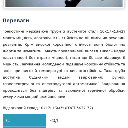
Переваги
Тонкостінні нержавіючі труби з аустенітої сталі 10x17н13м2т
мають міцність, довговічність, стійкість до дії хімічних речовин.
реагентів. Крім високої корозійної стійкості вони біологічно
інертні та немагнітні. Мають привабливий вигляд. Нікель надає
пластичності без втрати міцності, титан ще більше підвищує її
міцність. Легування молібденом підвищує корозійну стійкість та
знос при високій температурі та кислотостійкість. Така труба
доступна будь-яким видам зварювання: ручної,
газоелектричної та електродугової автоматичної. Зварювання
проводиться без підігріву та заключної термічної обробки,
утворюючи міцний надійний шов.
Відсотковий склад 10x17н13м2т (ГОСТ 5632-72)
C:
≤0,1