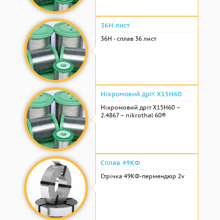
36Н лист
36Н - сплав 36 лист
Ніхромовий дріт Х15Н60
Ніхромовий дріт Х15Н60 –
2.4867 – nikrothal 60®
Сплав 49КФ
Стрічка 49КФ-пермендюр 2v