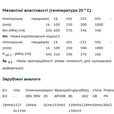
Механічні властивості (температура 20 ° С)
Номінальна товщина
to
16 -
101 -
251 -
501 -
(mm):
16
100
250
500
1000
Rm (MPa) (+N)
630
600
570
540
540
Rm
- Межа короткочасної міцності
Номінальна товщина
to
16 -
101 -
251 -
501 -
(mm):
16
100
250
500
1000
R
- (MPa) (+N)
345
310
290
270
260
p0.2
Rp
- Межа пропорційності (межа плинності для залишкової
0.2
деформації):
Зарубіжні аналоги
EU
USA
Німеччина
Japan
Франція
England
Italy
China
Polan
EN
-
DIN, WNr
JIS
AFNOR
BS
UNI
GB
PN
28Mn6
1527
28Mn6
SCMn2
35Mn5
120M36
C28Mn
30Mn2
30G2
Gr.1330
150H19