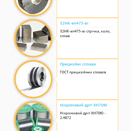
32НК-еп475-ві
32НК-еп475-ві стрічка, коло,
сплав
Прецизійні сплави
ГОСТ прецизійних сплавів
Ніхромовий дріт ХН70Ю
Ніхромовий дріт ХН70Ю -
2.4872