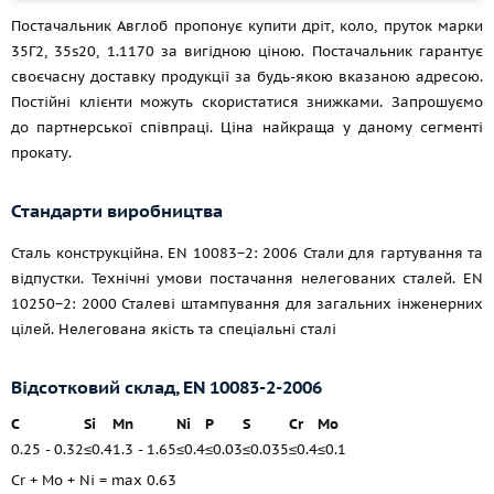
Постачальник Авглоб пропонує купити дріт, коло, пруток марки
35Г2, 35s20, 1.1170 за вигідною ціною. Постачальник гарантує
своєчасну доставку продукції за будь-якою вказаною адресою.
Постійні клієнти можуть скористатися знижками. Запрошуємо
до партнерської співпраці. Ціна найкраща у даному сегменті
прокату.
Стандарти виробництва
Сталь конструкційна. EN 10083−2: 2006 Стали для гартування та
відпустки. Технічні умови постачання нелегованих сталей. EN
10250−2: 2000 Сталеві штампування для загальних інженерних
цілей. Нелегована якість та спеціальні сталі
Відсотковий склад,
EN 10083-2-2006
C
Si
Mn
Ni
P
S
Cr
Mo
0.25 - 0.32
≤0.4
1.3 - 1.65
≤0.4
≤0.03
≤0.035
≤0.4
≤0.1
Cr + Mo + Ni = max 0.63