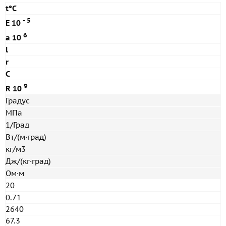
t°С
- 5
E 10
6
a 10
l
r
C
9
R 10
Градус
МПа
1/Град
Вт/(м·град)
кг/м3
Дж/(кг·град)
Ом·м
20
0.71
2640
67.3