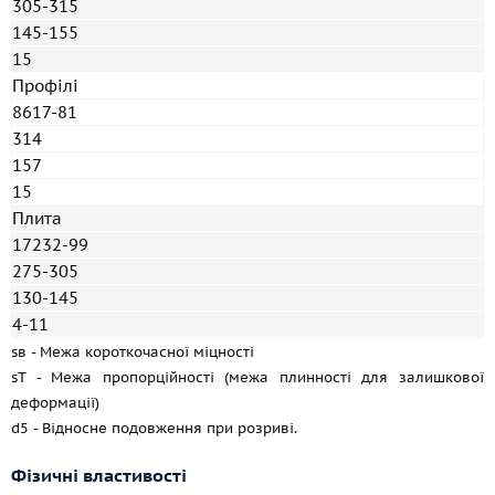
305-315
145-155
15
Профілі
8617-81
314
157
15
Плита
17232-99
275-305
130-145
4-11
sв - Межа короткочасної міцності
sT - Межа пропорційності (межа плинності для залишкової
деформації)
d5 - Відносне подовження при розриві.
Фізичні
властивості