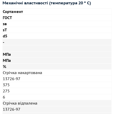
Механічні властивості (температура 20 ° С)
Сортамент
ГОСТ
sв
sT
d5
-
МПа
МПа
%
Стрічка накартована
13726-97
375
275
6
Стрічка відпалена
13726-97