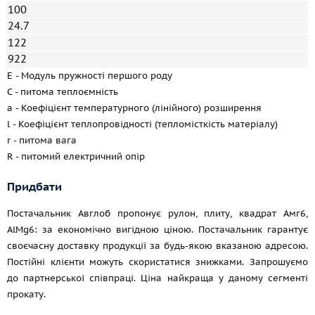
100
24.7
122
922
E - Модуль пружності першого роду
C - питома теплоємність
a - Коефіцієнт температурного (лінійного) розширення
l - Коефіцієнт теплопровідності (тепломісткість матеріалу)
r - питома вага
R - питомий електричний опір
Придбати
Постачальник Авглоб пропонує рулон, плиту, квадрат Амг6,
AlMg6: за економічно вигідною ціною. Постачальник гарантує
своєчасну доставку продукції за будь-якою вказаною адресою.
Постійні клієнти можуть скористатися знижками. Запрошуємо
до партнерської співпраці. Ціна найкраща у даному сегменті
прокату.