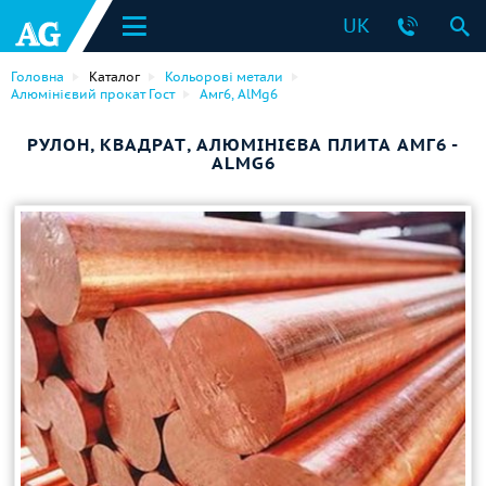
UK
Головна
Каталог
Кольорові метали
Алюмінієвий прокат Гост
Амг6, AlMg6
РУЛОН, КВАДРАТ, АЛЮМІНІЄВА ПЛИТА АМГ6 -
ALMG6