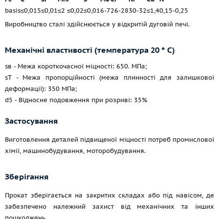
basis
≤0,015
≤0,01
≤2
≤0,02
≤0,01
6-7
26-28
30-32
≤1,4
0,15-0,25
Виробництво сталі здійснюється у відкритій дуговій печі.
Механічні властивості (температура 20 ° С)
sв - Межа короткочасної міцності: 650. МПа;
sT - Межа пропорційності (межа плинності для залишкової
деформації): 350 МПа;
d5 - Відносне подовження при розриві: 35%
Застосування
Виготовлення деталей підвищеної міцності потреб промислової
хімії, машинобудування, моторобудування.
Зберігання
Прокат зберігається на закритих складах або під навісом, де
забезпечено належний захист від механічних та інших
пошкоджень.