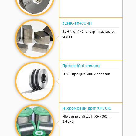
32НК-еп475-ві
32НК-еп475-ві стрічка, коло,
сплав
Прецизійні сплави
ГОСТ прецизійних сплавів
Ніхромовий дріт ХН70Ю
Ніхромовий дріт ХН70Ю -
2.4872