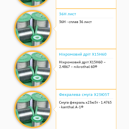
36Н лист
36Н - сплав 36 лист
Ніхромовий дріт Х15Н60
Ніхромовий дріт Х15Н60 –
2.4867 – nikrothal 60®
Фехралева смуга Х23Ю5Т
Смуга фехраль х23ю5т - 1.4765
- kanthal A-1®