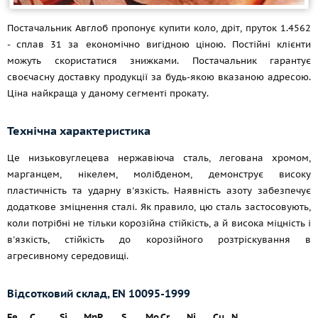
Постачальник Авглоб пропонує купити коло, дріт, пруток 1.4562
- сплав 31 за економічно вигідною ціною. Постійні клієнти
можуть скористатися знижками. Постачальник гарантує
своєчасну доставку продукції за будь-якою вказаною адресою.
Ціна найкраща у даному сегменті прокату.
Технічна характеристика
Це низьковуглецева нержавіюча сталь, легована хромом,
марганцем, нікелем, молібденом, демонструє високу
пластичність та ударну в'язкість. Наявність азоту забезпечує
додаткове зміцнення сталі. Як правило, цю сталь застосовують,
коли потрібні не тільки корозійна стійкість, а й висока міцність і
в'язкість, стійкість до корозійного розтріскування в
агресивному середовищі.
Відсотковий склад, EN 10095-1999
Fe
C
Si
Mn
P
S
Mo
Cr
Ni
Cu
N