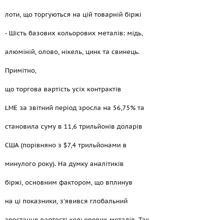
лоти, що торгуються на цій товарній біржі
- Шість базових кольорових металів: мідь,
алюміній, олово, нікель, цинк та свинець.
Примітно,
що торгова вартість усіх контрактів
LME за звітний період зросла на 56,75% та
становила суму в 11,6 трильйонів доларів
США (порівняно з $7,4 трильйонами в
минулого року). На думку аналітиків
біржі, основним фактором, що вплинув
на ці показники, з'явився глобальний
зростання вартості кольорових металів. Так