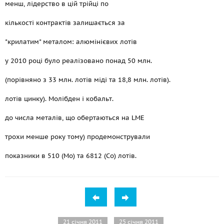
менш, лідерство в цій трійці по
кількості контрактів залишається за
"крилатим" металом: алюмінієвих лотів
у 2010 році було реалізовано понад 50 млн.
(порівняно з 33 млн. лотів міді та 18,8 млн. лотів).
лотів цинку). Молібден і кобальт.
до числа металів, що обертаються на LME
трохи менше року тому) продемонстрували
показники в 510 (Mo) та 6812 (Co) лотів.
21 січня 2011
25 січня 2011