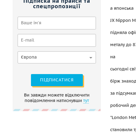
Підписка на прайси та
спецпропозиції
а японська
JX Nippon M
підняла офі
металу до 83
на
Європа
сьогодні сві
ПІДПИСАТИСЯ
бірж знаход
за підсумка
Ви завжди можете відключити
повідомлення натиснувши
тут
робочий де
"London Met
становили т