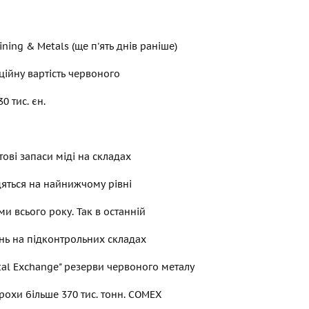
ining & Metals (ще п'ять днів раніше)
ційну вартість червоного
0 тис. єн.
тові запаси міді на складах
яться на найнижчому рівні
ми всього року. Так в останній
нь на підконтрольних складах
al Exchange" резерви червоного металу
рохи більше 370 тис. тонн. COMEX