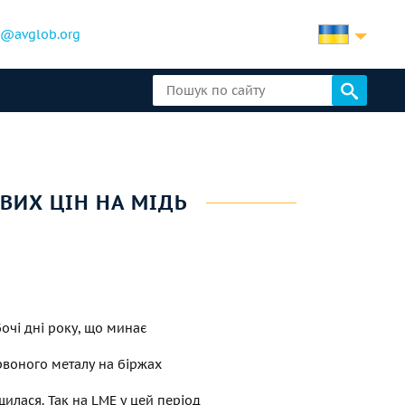
b@avglob.org
ОВИХ ЦІН НА МІДЬ
бочі дні року, що минає
ервоного металу на біржах
щилася. Так на LME у цей період