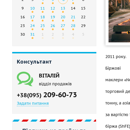
9
10
11
12
13
14
15
16
17
18
19
20
21
22
23
24
25
26
27
28
29
30
31
1
2
3
4
5
2011 року.
Консультант
Біржові
ВІТАЛІЙ
маклери «Ne
відділ продажів
торговий де
209-60-73
+38(095)
тонну, а азі
Задати питання
за вартістю
біржа (ShFE)