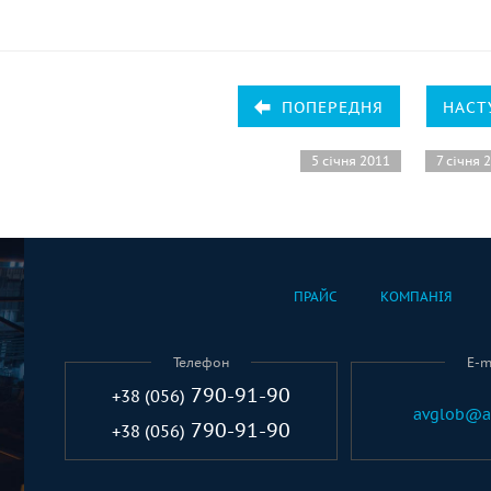
ПОПЕРЕДНЯ
НАСТ
5 січня 2011
7 січня 
ПРАЙС
КОМПАНІЯ
Телефон
E-m
790-91-90
+38 (056)
avglob@a
790-91-90
+38 (056)