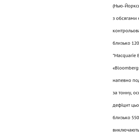
(Нью-Йорксь
з обсягами 6
контрольова
близько 120 
"Macquarie 
«Bloomberg»
напевно под
за тонну, о
дефіцит цьо
близько 550
виключають 