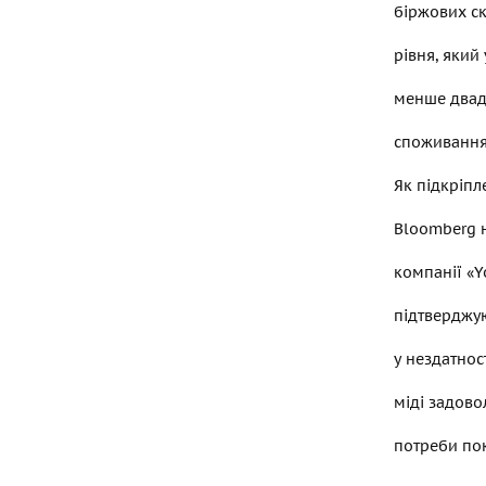
біржових с
рівня, який
менше двад
споживання 
Як підкріпл
Bloomberg н
компанії «Yo
підтверджу
у нездатнос
міді задово
потреби пок