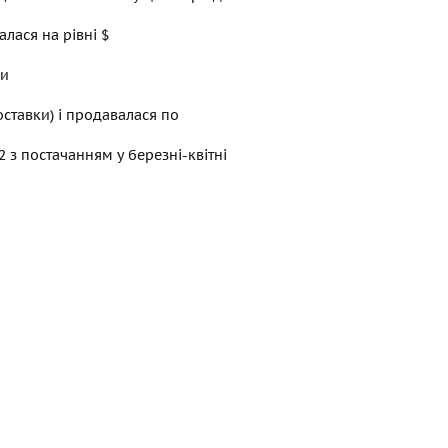
алася на рівні $
ри
оставки) і продавалася по
 з постачанням у березні-квітні