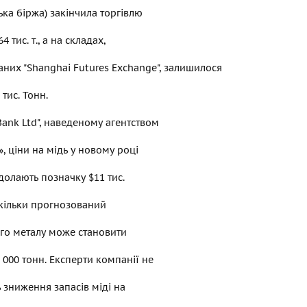
ка біржа) закінчила торгівлю
4 тис. т., а на складах,
них "Shanghai Futures Exchange", залишилося
тис. Тонн.
Bank Ltd", наведеному агентством
, ціни на мідь у новому році
олають позначку $11 тис.
скільки прогнозований
го металу може становити
 000 тонн. Експерти компанії не
зниження запасів міді на