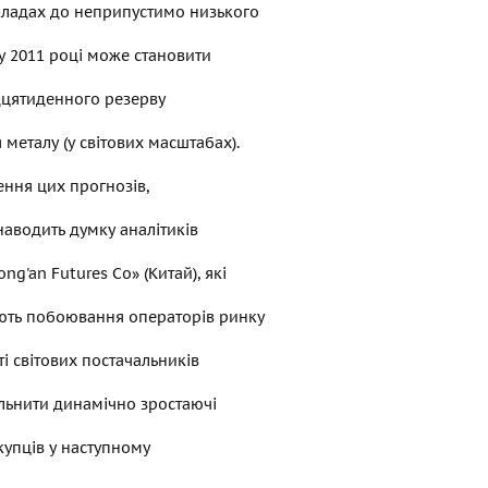
кладах до неприпустимо низького
 у 2011 році може становити
цятиденного резерву
металу (у світових масштабах).
ення цих прогнозів,
аводить думку аналітиків
ng'an Futures Co» (Китай), які
ють побоювання операторів ринку
ті світових постачальників
льнити динамічно зростаючі
упців у наступному