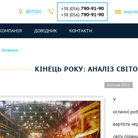
790-91-90
+38 (056)
Дніпро
avglo
790-91-90
+38 (056)
КОМПАНІЯ
ДОВІДНИК
КОНТАКТИ
Новини
КІНЕЦЬ РОКУ: АНАЛІЗ СВІТ
6 січня 2011
У
останні ро
вартість ч
світу підви