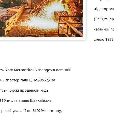
мідь торгув
$9391/т. (п
негайної п
ціною $9332
w York Mercantile Exchange» в останній
нь спостерігали ціну $9532,7 за
атські біржі продавали мідь
 $10 тис. та вище: Шанхайська
 реалізувала її по $10294 за тонну,