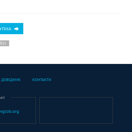
УПНА
2011
ДОВІДНИК
КОНТАКТИ
ail
vglob.org