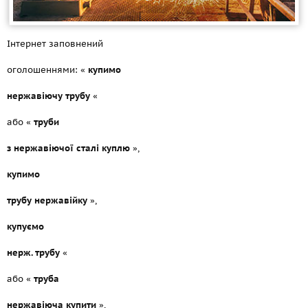
Інтернет заповнений
оголошеннями: «
купимо
нержавіючу трубу
«
або «
труби
з нержавіючої сталі куплю
»,
купимо
трубу нержавійку
»,
купуємо
нерж. трубу
«
або «
труба
нержавіюча купити
»,