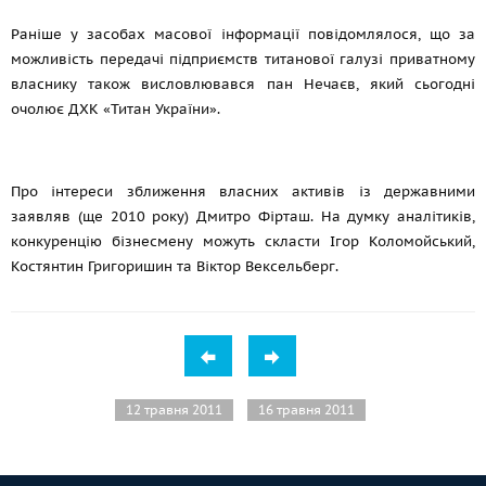
Раніше у засобах масової інформації повідомлялося, що за
можливість передачі підприємств титанової галузі приватному
власнику також висловлювався пан Нечаєв, який сьогодні
очолює ДХК «Титан України».
Про інтереси зближення власних активів із державними
заявляв (ще 2010 року) Дмитро Фірташ. На думку аналітиків,
конкуренцію бізнесмену можуть скласти Ігор Коломойський,
Костянтин Григоришин та Віктор Вексельберг.
12 травня 2011
16 травня 2011