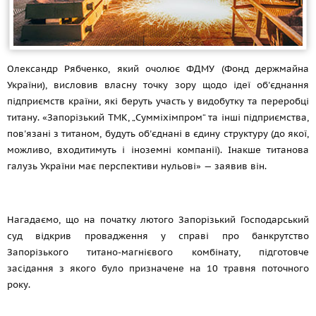
Олександр Рябченко, який очолює ФДМУ (Фонд держмайна
України), висловив власну точку зору щодо ідеї об'єднання
підприємств країни, які беруть участь у видобутку та переробці
титану. «Запорізький ТМК, „Сумміхімпром“ та інші підприємства,
пов'язані з титаном, будуть об'єднані в єдину структуру (до якої,
можливо, входитимуть і іноземні компанії). Інакше титанова
галузь України має перспективи нульові» — заявив він.
Нагадаємо, що на початку лютого Запорізький Господарський
суд відкрив провадження у справі про банкрутство
Запорізького титано-магнієвого комбінату, підготовче
засідання з якого було призначене на 10 травня поточного
року.