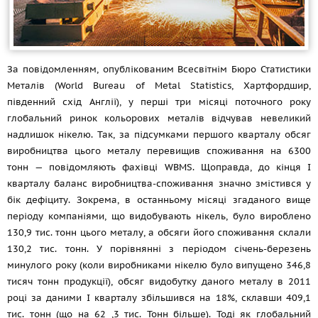
За повідомленням, опублікованим Всесвітнім Бюро Статистики
Металів (World Bureau of Metal Statistics, Хартфордшир,
південний схід Англії), у перші три місяці поточного року
глобальний ринок кольорових металів відчував невеликий
надлишок нікелю. Так, за підсумками першого кварталу обсяг
виробництва цього металу перевищив споживання на 6300
тонн — повідомляють фахівці WBMS. Щоправда, до кінця I
кварталу баланс виробництва-споживання значно змістився у
бік дефіциту. Зокрема, в останньому місяці згаданого вище
періоду компаніями, що видобувають нікель, було вироблено
130,9 тис. тонн цього металу, а обсяги його споживання склали
130,2 тис. тонн. У порівнянні з періодом січень-березень
минулого року (коли виробниками нікелю було випущено 346,8
тисяч тонн продукції), обсяг видобутку даного металу в 2011
році за даними I кварталу збільшився на 18%, склавши 409,1
тис. тонн (що на 62 ,3 тис. Тонн більше). Тоді як глобальний