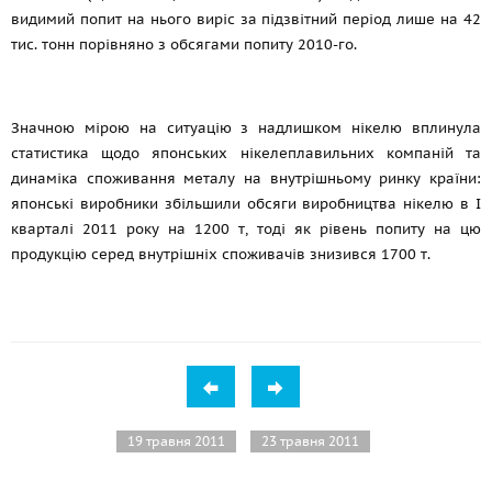
видимий попит на нього виріс за підзвітний період лише на 42
тис. тонн порівняно з обсягами попиту 2010-го.
Значною мірою на ситуацію з надлишком нікелю вплинула
статистика щодо японських нікелеплавильних компаній та
динаміка споживання металу на внутрішньому ринку країни:
японські виробники збільшили обсяги виробництва нікелю в I
кварталі 2011 року на 1200 т, тоді як рівень попиту на цю
продукцію серед внутрішніх споживачів знизився 1700 т.
19 травня 2011
23 травня 2011