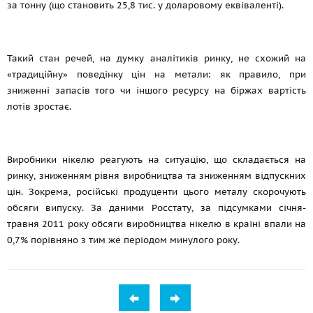
за тонну (що становить 25,8 тис. у доларовому еквіваленті).
Такий стан речей, на думку аналітиків ринку, не схожий на
«традиційну» поведінку цін на метали: як правило, при
зниженні запасів того чи іншого ресурсу на біржах вартість
лотів зростає.
Виробники нікелю реагують на ситуацію, що складається на
ринку, зниженням рівня виробництва та зниженням відпускних
цін. Зокрема, російські продуценти цього металу скорочують
обсяги випуску. За даними Росстату, за підсумками січня-
травня 2011 року обсяги виробництва нікелю в країні впали на
0,7% порівняно з тим же періодом минулого року.