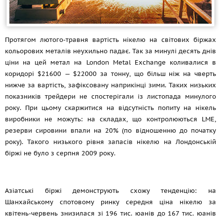
Протягом лютого-травня вартість нікелю на світових біржах
кольорових металів неухильно падає. Так за минулі десять днів
ціни на цей метал на London Metal Exchange коливалися в
коридорі $21600 — $22000 за тонну, що більш ніж на чверть
нижче за вартість, зафіксовану наприкінці зими. Таких низьких
показників трейдери не спостерігали із листопада минулого
року. При цьому скаржитися на відсутність попиту на нікель
виробники не можуть: на складах, що контролюються LME,
резерви сировини впали на 20% (по відношенню до початку
року). Такого низького рівня запасів нікелю на Лондонській
біржі не було з серпня 2009 року.
Азіатські біржі демонструють схожу тенденцію: на
Шанхайському спотовому ринку середня ціна нікелю за
квітень-червень знизилася зі 196 тис. юанів до 167 тис. юанів