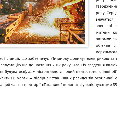
твердженн
року. Сере
значаться
зовнішні т
митний ко
автомобіль
об'єктів 
Верхньос
ої станції, що забезпечує «Титанову долину» електрикою та т
ксплуатацію ще до настання 2017 року. План їх зведення вкл
ть будуватися), адміністративно-діловий центр, готель, інші о
'єкти III черги — підприємства інших резидентів особливої е
На цей час на території «Титанової долини» функціонуватиме 35