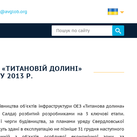
b@avglob.org
У «ТИТАНОВІЙ ДОЛИНІ»
У 2013 Р.
івництва об'єктів інфраструктури ОЕЗ «Титанова долина»
я Салда) розбитий розробниками на 3 ключові етапи.
ї черги будівництва, за планами уряду Свердловської
дуть здані в експлуатацію не пізніше 31 грудня наступного
анній з об'єктів особливої економічної зони, за