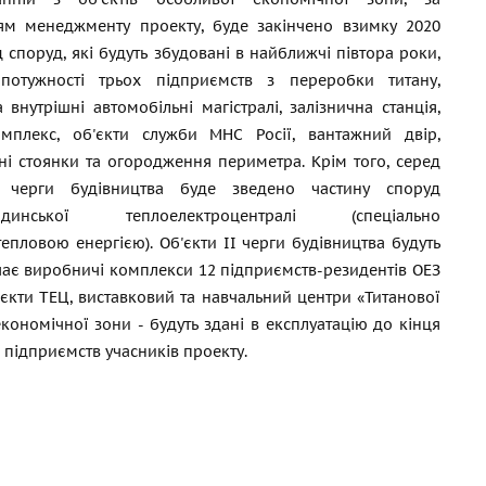
ям менеджменту проекту, буде закінчено взимку 2020
д споруд, які будуть збудовані в найближчі півтора роки,
 потужності трьох підприємств з переробки титану,
а внутрішні автомобільні магістралі, залізнична станція,
мплекс, об'єкти служби МНС Росії, вантажний двір,
ні стоянки та огородження периметра. Крім того, серед
І черги будівництва буде зведено частину споруд
алдинської теплоелектроцентралі (спеціально
епловою енергією). Об'єкти ІІ черги будівництва будуть
ючає виробничі комплекси 12 підприємств-резидентів ОЕЗ
б'єкти ТЕЦ, виставковий та навчальний центри «Титанової
кономічної зони - будуть здані в експлуатацію до кінця
 підприємств учасників проекту.