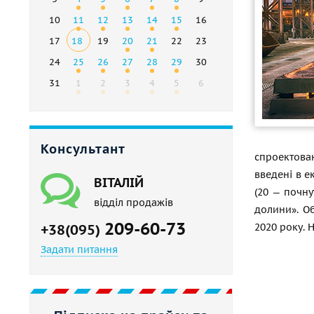
10
11
12
13
14
15
16
17
18
19
20
21
22
23
24
25
26
27
28
29
30
31
1
2
3
4
5
6
Консультант
спроектован
введені в е
ВІТАЛІЙ
(20 — почну
відділ продажів
долини». Об
209-60-73
2020 року. 
+38(095)
Задати питання