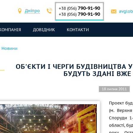
790-91-90
+38 (056)
Дніпро
avglo
790-91-90
+38 (056)
КОМПАНІЯ
ДОВІДНИК
КОНТАКТИ
Новини
ОБ'ЄКТИ І ЧЕРГИ БУДІВНИЦТВА 
БУДУТЬ ЗДАНІ ВЖЕ 
18 липня 2011
Проект буд
(м. Верхн
Споруди 1-
області, бу
року. Ост