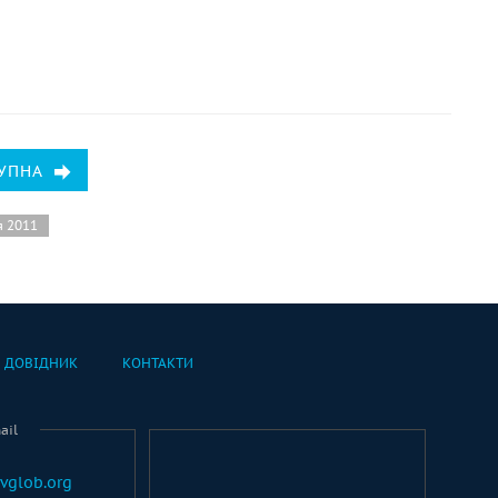
УПНА
я 2011
ДОВІДНИК
КОНТАКТИ
ail
vglob.org