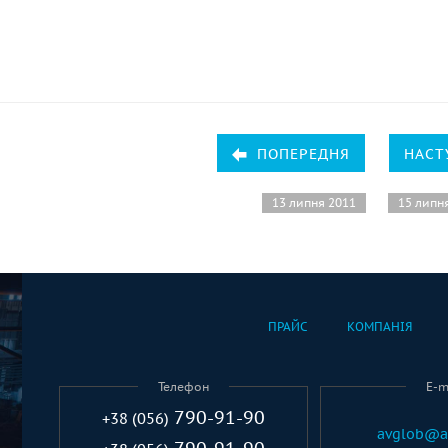
ПОПЕРЕДНЯ
НАСТ
13 липня 2011
15 липн
ПРАЙС
КОМПАНІЯ
Телефон
E-m
790-91-90
+38 (056)
avglob@a