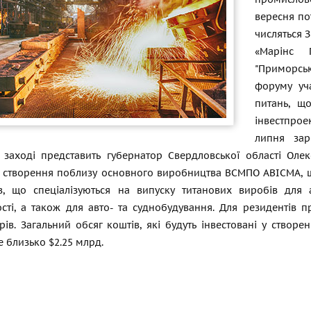
вересня по
числяться 
«Марінс 
"Приморськ
форуму уч
питань, що
інвестпрое
липня зар
 заході представить губернатор Свердловської області Оле
 створення поблизу основного виробництва ВСМПО АВІСМА, що
в, що спеціалізуються на випуску титанових виробів для а
сті, а також для авто- та суднобудування. Для резидентів п
ів. Загальний обсяг коштів, які будуть інвестовані у створ
 близько $2.25 млрд.