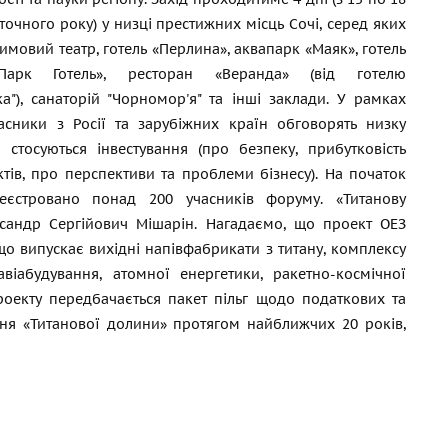
точного року) у низці престижних місць Сочі, серед яких
Зимовий театр, готель «Перлина», аквапарк «Маяк», готель
Парк Готель», ресторан «Веранда» (від готелю
а"), санаторій "Чорномор'я" та інші заклади. У рамках
асники з Росії та зарубіжних країн обговорять низку
 стосуються інвестування (про безпеку, прибутковість
ктів, про перспективи та проблеми бізнесу). На початок
еєстровано понад 200 учасників форуму. «Титанову
ксандр Сергійович Мішарін. Нагадаємо, що проект ОЕЗ
 випускає вихідні напівфабрикати з титану, комплексу
віабудування, атомної енергетики, ракетно-космічної
роекту передбачається пакет пільг щодо податкових та
ення «Титанової долини» протягом найближчих 20 років,