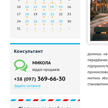
10
11
12
13
14
15
16
17
18
19
20
21
22
23
24
25
26
27
28
29
30
31
1
2
3
4
5
6
Консультант
долину» на
передбачає
МИКОЛА
підприємст
відділ продажів
промислово
369-66-30
митних збор
+38 (097)
становитиме
Задати питання