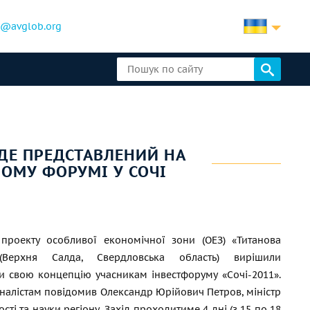
b@avglob.org
ДЕ ПРЕДСТАВЛЕНИЙ НА
ОМУ ФОРУМІ У СОЧІ
 проекту особливої економічної зони (ОЕЗ) «Титанова
(Верхня Салда, Свердловська область) вирішили
и свою концепцію учасникам інвестфоруму «Сочі-2011».
налістам повідомив Олександр Юрійович Петров, міністр
ті та науки регіону. Захід проходитиме 4 дні (з 15 по 18